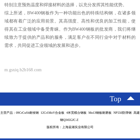
特别注意预热温度和焊接材料的选择，以充分发挥其性能优势。
综上所述，BW400钢板作为一种功能出色的特殊结构钢，在诸多领
域都有着广泛的应用前景。其高强度、高性和优良的加工性能，使
得其在工业领域中备受青睐。作为BW400钢板的批发商，我们将继
续致力于提供的产品和的服务，满足客户在不同行业中对于材料的
需求，共同促进工业领域的发展和进步。
m.gsxiq.b2b168.com
Top
主营产品：09CrCuSb耐候钢 12Cr1MoV合金板 4米宽模台钢板 Mn13钢板耐磨板 NP550防弹钢 高建
钢Q345GJC-Z
版权所有：上海焱湘实业有限公司