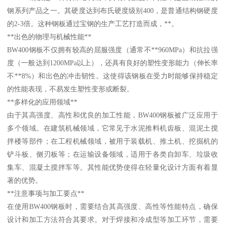
钢系列产品之一。其硬度达到布氏硬度级别400，是普通结构钢硬度
的2-3倍。这种钢板通过宝钢的生产工艺打造而成，**。
**出色的物理与机械性能**
BW400钢板不仅拥有较高的屈服强度（通常不**960MPa）和抗拉强
度（一般达到1200MPa以上），还具有良好的塑性变形能力（伸长率
不**8%）和出色的冲击韧性。这使得该钢板在受力时能够保持稳定
的性能表现，不易发生塑性变形或断裂。
**多样化的应用领域**
由于其高强度、高性和优良的加工性能，BW400钢板被广泛应用于
多个领域。在建筑机械领域，它常见于水泥推料机齿板、混泥土搅
拌楼等部件；在工程机械领域，被用于装载机、推土机、挖掘机的
铲斗板、侧刃板等；在运输设备领域，适用于各类自卸车、垃圾收
集车、混凝土搅拌车等。其性能优势使得在轻量化设计方面有着显
著的优势。
**注意事项与加工要点**
在使用BW400钢板时，需要结合其高强度、高性等性能特点，确保
设计和加工方法符合其要求。对于焊接和冷成型等加工环节，需要