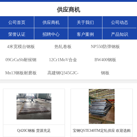
供应商机
公司首页
供应商机
关于我们
公司动态
荣誉认证
招聘中心
客户案例
产品知识
4米宽模台钢板
热轧卷板
NP550防弹钢板
09CrCuSb耐候钢
12Cr1MoV合金
BW400钢板
Mn13钢板耐磨板
高建钢Q345GJC-
板
钢板
Z15
Q420C钢板 货源充足
宝钢QSTE340TM定轧供应 欢迎选购