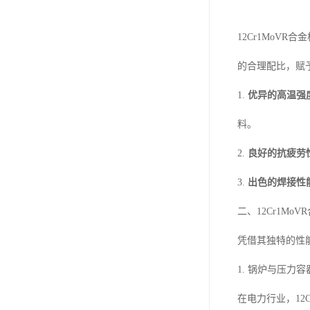
12Cr1MoV
的合理配比，赋
1.
优异的高温强
料。
2.
良好的抗疲劳
3.
出色的焊接性
二、12Cr1Mo
凭借其独特的性能
1. 锅炉与压力
在电力行业，1