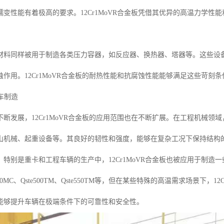
蠕变性能有着极高的要求。12Cr1MoVR合金板凭借其优异的高温力学
材料同样被用于制造各类压力容器，如反应器、换热器、塔器等。这些设
作用。12Cr1MoVR合金板的耐热性能和抗腐蚀性能能够满足这些苛刻
汽车制造
不断发展，12Cr1MoVR合金板的应用范围也在不断扩展。在工程机械
山机械、起重设备等。其良好的韧性和强度，能够在复杂工况下保持结构
，特别是重卡和工程车辆的生产中，12Cr1MoVR合金板也被应用于制
S700MC、Qste500TM、Qste550TM等，但在某些特殊的高温需求场景
能够提升车辆在极端条件下的可靠性和安全性。