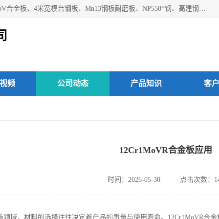
上海焱湘实业有限公司主营产品：09CrCuSb耐候钢、12Cr1MoV合金板、4米宽模台钢板、Mn13钢板耐磨板、NP550*钢、高建钢Q345GJC-Z15等；欢迎前来咨询选购。
司
视频
公司动态
产品知识
客
12Cr1MoVR合金板应用
时间：2026-05-30
点击次数：14
造领域，材料的选择往往决定着产品的质量与使用寿命。12Cr1MoVR