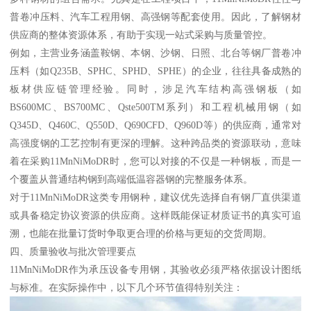
普卷冲压料、汽车工程用钢、高强钢等配套使用。因此，了解钢材
供应商的整体资源体系，有助于实现一站式采购与质量管控。
例如，主营业务涵盖鞍钢、本钢、沙钢、日照、北台等钢厂普卷冲
压料（如Q235B、SPHC、SPHD、SPHE）的企业，往往具备成熟的
板材供应链管理经验。同时，涉足汽车结构高强钢板（如
BS600MC、BS700MC、Qste500TM系列）和工程机械用钢（如
Q345D、Q460C、Q550D、Q690CFD、Q960D等）的供应商，通常对
高强度钢的工艺控制有更深的理解。这种跨品类的资源联动，意味
着在采购11MnNiMoDR时，您可以对接的不仅是一种钢板，而是一
个覆盖从普通结构钢到高端低温容器钢的完整服务体系。
对于11MnNiMoDR这类专用钢种，建议优先选择自有钢厂直供渠道
或具备稳定协议资源的供应商。这样既能保证材质证书的真实可追
溯，也能在批量订货时争取更合理的价格与更短的交货周期。
四、质量验收与批次管理要点
11MnNiMoDR作为承压设备专用钢，其验收必须严格依据设计图纸
与标准。在实际操作中，以下几个环节值得特别关注：