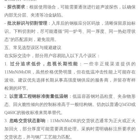
-
探伤要求
：根据使用场合，可能需要逐张进行超声波探伤，以确保
内部无分层、夹渣等冶金缺陷。
-
批次标识与切割管理
：入库后的钢板应分区码放，清晰保留原始标
识。下料切割时，尽可能遵循“同一炉号、同一厚度、同一热处理状
态”的匹配原则，避免混用。
五、常见选型误区与规避建议
在实际交流中，部分用户容易陷入以下几个误区：
1.
过分追求低价，忽视长期性能
：一些非正规渠道提供的
11MnNiMoDR，虽然价格优势明显，但在低温冲击性能上可能存在
波动。建议优先选择长期从事高强度钢供应的服务商，并留存寄样
检测的环节。
2.
以普通工程钢标准衡量低温钢
：低温容器钢对晶粒度、夹杂物形
态、回火脆性倾向的控制标准高于一般结构钢。切勿以普通Q345D或
Q460C的验收标准来简单替代。
3.
忽略交货状态影响
：11MnNiMoDR的交货状态通常为正火或正火
加回火，部分厚度可能需要调质处理。采购时需明确标注所要求的
交货状态，并与钢厂工艺能力匹配。