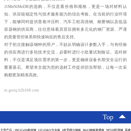
11MnNiMoDR的选购，不仅是看价格和规格，更是一场对材料认
知、供应链稳定性与技术服务能力的综合考验。在当前的行业环境
下，能够同时提供普卷冲压料、汽车工程高强钢、耐磨钢以及低温
容器钢的供应商，往往意味着其背后拥有多元化的钢厂资源、严谨
的质量管控体系和快速响应的售后支持。
对于初次接触该钢种的用户，不妨从明确设计参数入手，与有经验
的供应商进行多轮技术交流，必要时进行小批量试制验证。选对材
料，不仅是满足项目需求的第一步，更是确保设备长期安全运行的
重要基石。希望本文能为您的选材工作提供切实帮助，让每一次采
购都更加精准高效。
m.gsxiq.b2b168.com
Top
主营产品：09CrCuSb耐候钢 12Cr1MoV合金板 4米宽模台钢板 Mn13钢板耐磨板 NP550防弹钢 高建