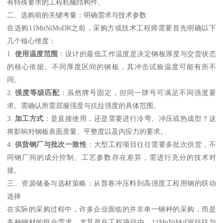
有特殊要求的工程机械结构件。
二、选购前的关键考量：明确需求与技术参数
在选购11MnNiMoDR之前，采购方或技术工程师需要首先明确以下
几个核心维度：
1.
使用温度范围
：设计的最低工作温度是决定钢板厚度与交货状态
的核心依据。不同厚度区间的钢板，其冲击试验温度可能有所不
同。
2.
强度等级匹配
：虽然牌号固定，但同一牌号可满足不同强度要
求。需确认所需屈服强度与抗拉强度的具体范围。
3.
加工方式
：是直接使用，还是需要进行冷弯、冲压或热成型？这
将影响对钢板表面质量、平整度以及内应力的要求。
4.
供货钢厂与批次一致性
：大型工程项目往往需要多批次供货，不
同钢厂间的成分控制、工艺参数存在差异，需进行充分的技术对
接。
三、资源储备与选材策略：从普卷冲压料到高强度工程用钢的联动
选择
在实际的采购过程中，许多企业面临的并非单一钢种的采购，而是
多种钢材的组合需求。尤其是在工程项目中，11MnNiMoDR往往与