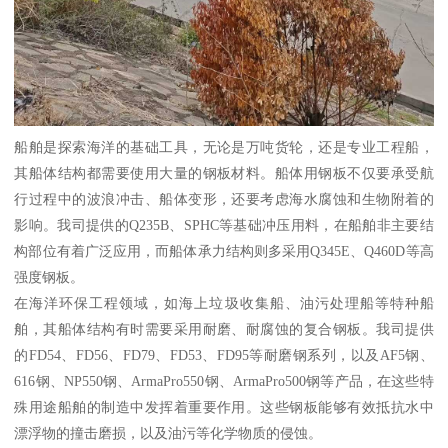
船舶是探索海洋的基础工具，无论是万吨货轮，还是专业工程船，
其船体结构都需要使用大量的钢板材料。船体用钢板不仅要承受航
行过程中的波浪冲击、船体变形，还要考虑海水腐蚀和生物附着的
影响。我司提供的Q235B、SPHC等基础冲压用料，在船舶非主要结
构部位有着广泛应用，而船体承力结构则多采用Q345E、Q460D等高
强度钢板。
在海洋环保工程领域，如海上垃圾收集船、油污处理船等特种船
舶，其船体结构有时需要采用耐磨、耐腐蚀的复合钢板。我司提供
的FD54、FD56、FD79、FD53、FD95等耐磨钢系列，以及AF5钢、
616钢、NP550钢、ArmaPro550钢、ArmaPro500钢等产品，在这些特
殊用途船舶的制造中发挥着重要作用。这些钢板能够有效抵抗水中
漂浮物的撞击磨损，以及油污等化学物质的侵蚀。