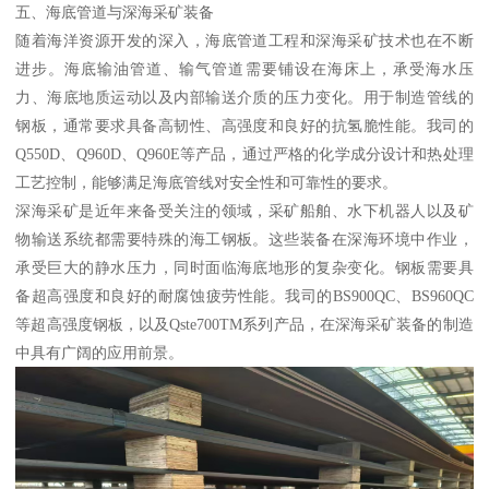
五、海底管道与深海采矿装备
随着海洋资源开发的深入，海底管道工程和深海采矿技术也在不断
进步。海底输油管道、输气管道需要铺设在海床上，承受海水压
力、海底地质运动以及内部输送介质的压力变化。用于制造管线的
钢板，通常要求具备高韧性、高强度和良好的抗氢脆性能。我司的
Q550D、Q960D、Q960E等产品，通过严格的化学成分设计和热处理
工艺控制，能够满足海底管线对安全性和可靠性的要求。
深海采矿是近年来备受关注的领域，采矿船舶、水下机器人以及矿
物输送系统都需要特殊的海工钢板。这些装备在深海环境中作业，
承受巨大的静水压力，同时面临海底地形的复杂变化。钢板需要具
备超高强度和良好的耐腐蚀疲劳性能。我司的BS900QC、BS960QC
等超高强度钢板，以及Qste700TM系列产品，在深海采矿装备的制造
中具有广阔的应用前景。