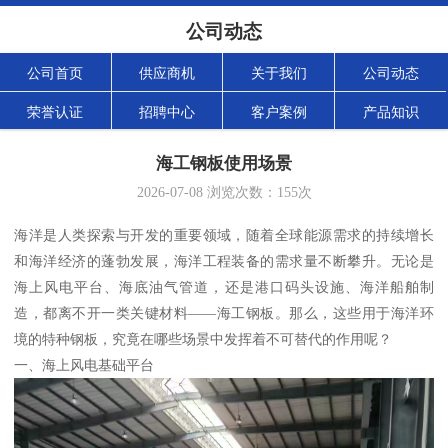
公司动态
公司首页
供应商机
关于我们
公司动态
荣誉认证
招聘中心
客户案例
产品知识
海工钢板使用场景
2026-07-08
浏览次数：
155
次
海洋是人类探索与开发的重要领域，随着全球能源需求的持续增长
和海洋经济的蓬勃发展，海洋工程装备的需求量不断攀升。无论是
海上风电平台、海底油气管道，还是港口码头设施、海洋船舶制
造，都离不开一类关键材料——海工钢板。那么，这些用于海洋环
境的特种钢板，究竟在哪些场景中发挥着不可替代的作用呢？
一、海上风电基础平台