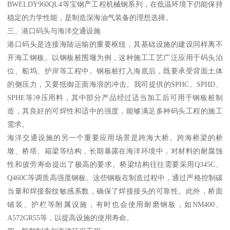
BWELDY960QL4等宝钢产工程机械钢系列，在低温环境下仍能保持
稳定的力学性能，是制造深海油气装备的理想选择。
三、港口码头与海洋交通设施
港口码头是连接海陆运输的重要枢纽，其基础设施的建设同样离不
开海工钢板。以钢板桩围堰为例，这种施工工艺广泛应用于码头泊
位、船坞、护岸等工程中。钢板桩打入海底后，既要承受背面土体
的侧压力，又要抵御正面海浪的冲击。我司提供的SPHC、SPHD、
SPHE等冲压用料，其中部分产品经过适当加工后可用于钢板桩制
造，其良好的可焊性和适中的强度，能够满足多种码头工程的施工
需求。
海洋交通设施的另一个重要应用场景是跨海大桥。跨海桥梁的桥
墩、桥塔、箱梁等结构，长期暴露在海洋环境中，对材料的耐腐蚀
性和疲劳寿命提出了极高的要求。桥梁结构往往需要采用Q345C、
Q460C等调质高强度钢板。这些钢板在制造过程中，通过严格控制碳
当量和焊接裂纹敏感系数，确保了焊接接头的可靠性。此外，桥面
铺装、护栏等附属设施，有时也会使用耐磨钢板，如NM400、
A572GR55等，以提高设施的使用寿命。