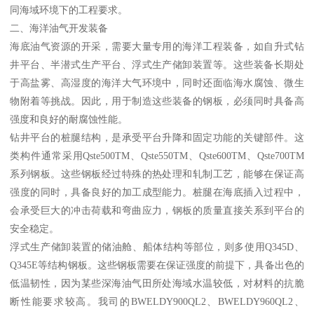
同海域环境下的工程要求。
二、海洋油气开发装备
海底油气资源的开采，需要大量专用的海洋工程装备，如自升式钻
井平台、半潜式生产平台、浮式生产储卸装置等。这些装备长期处
于高盐雾、高湿度的海洋大气环境中，同时还面临海水腐蚀、微生
物附着等挑战。因此，用于制造这些装备的钢板，必须同时具备高
强度和良好的耐腐蚀性能。
钻井平台的桩腿结构，是承受平台升降和固定功能的关键部件。这
类构件通常采用Qste500TM、Qste550TM、Qste600TM、Qste700TM
系列钢板。这些钢板经过特殊的热处理和轧制工艺，能够在保证高
强度的同时，具备良好的加工成型能力。桩腿在海底插入过程中，
会承受巨大的冲击荷载和弯曲应力，钢板的质量直接关系到平台的
安全稳定。
浮式生产储卸装置的储油舱、船体结构等部位，则多使用Q345D、
Q345E等结构钢板。这些钢板需要在保证强度的前提下，具备出色的
低温韧性，因为某些深海油气田所处海域水温较低，对材料的抗脆
断性能要求较高。我司的BWELDY900QL2、BWELDY960QL2、