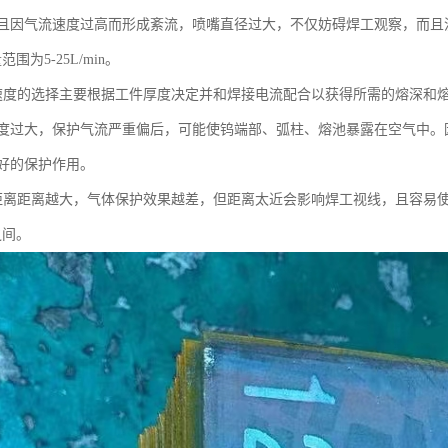
且因气流速度过高而形成紊流，喷嘴直径过大，不仅妨碍焊工观察，而且流
范围为5-25L/min。
速度的选择主要根据工件厚度决定并和焊接电流配合以获得所需的熔深和
度过大，保护气流严重偏后，可能使钨端部、弧柱、熔池暴露在空气中。
好的保护作用。
距离距离越大，气体保护效果越差，但距离太近会影响焊工视线，且容易
之间。