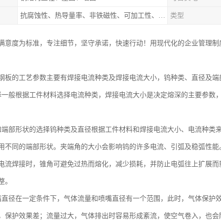
抗腐蚀性、热导量率、非铁磁性、可加工性、可成形性、回收性
类型
满意度为标准，专注细节，坚守承诺，快速行动！用现代化的企业管理制
钢板的工艺参数主要有焊接电流种类及焊接电流大小，钨种类、直径及端
择一般根据工件材料选择电流种类，焊接电流大小是决定熔深的主要参数
和端部形状的选择钨种类及直径根据工件材料和焊接电流大小、电流种类
用不同的端部形状。夹端角的大小会影响钨的许多电流、引弧及稳弧性能
电流焊接时，锥角可避免过热而熔化，减少损耗，并防止电弧往上扩展而
整。
嘴直径在一定条件下，气体流量和喷嘴直径有一个范围，此时，气体保护
，保护效果差；流量过大，气体排出时容易形成紊流，使空气卷入，也会