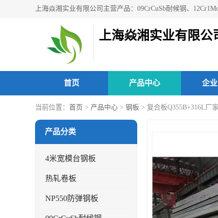
上海焱湘实业有限公
首页
产品中心
企业
当前位置：
首页
>
产品中心
>
钢板
> 复合板Q355B+316L厂
产品分类
4米宽模台钢板
热轧卷板
NP550防弹钢板