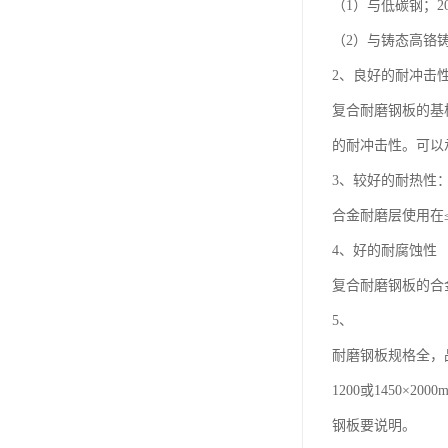
（1）与低碳钢；20
（2）与铸态高铬铸铁
2、良好的耐冲击
复合耐磨钢板的基
的耐冲击性。可以
3、较好的耐热性
合金耐磨层使用在
4、好的耐腐蚀性
复合耐磨钢板的合
5、
耐磨钢板规格全，
1200或1450
钢板要说明。