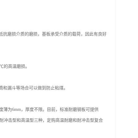
抵抗磨损介质的磨损，基板承受介质的载荷，因此有良好
0℃的高温磨损。
筒和漏斗等场合可以做到防止粘煤。
度薄为6mm，厚度不限。目前，标准耐磨钢板可提供
通型、耐冲击型和高温型三种，定购高温耐磨和耐冲击型复合