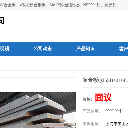
上海焱湘实业有限公司主营产品：09CrCuSb耐候钢、12Cr1MoV合金板、4米宽模台钢板、Mn13钢板耐磨板、NP550*钢、高建钢Q345GJC-Z15等；欢迎前来咨询选购。
司
视频
公司动态
产品知识
客
家
复合板Q355B+316
面议
价格：
产品数量：
9999.00个
发货地址：
上海市宝山