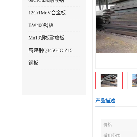
09CrCuSb耐候钢
12Cr1MoV合金板
BW400钢板
Mn13钢板耐磨板
高建钢Q345GJC-Z15
钢板
产品描述
价格
适用范围