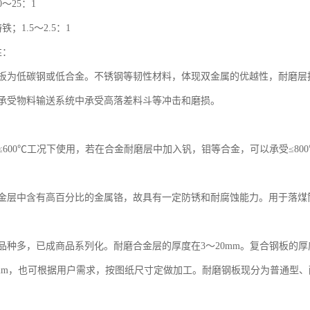
～25：1
；1.5～2.5：1
性：
板为低碳钢或低合金。不锈钢等韧性材料，体现双金属的优越性，耐磨层
承受物料输送系统中承受高落差料斗等冲击和磨损。
：
≤600℃工况下使用，若在合金耐磨层中加入钒，钼等合金，可以承受≤80
金层中含有高百分比的金属铬，故具有一定防锈和耐腐蚀能力。用于落煤
品种多，已成商品系列化。耐磨合金层的厚度在3～20mm。复合钢板的厚
×2000mm，也可根据用户需求，按图纸尺寸定做加工。耐磨钢板现分为普