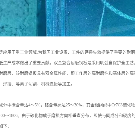
泛应用于重工业领域,为我国工业设备、工件的磨损失效提供了重要的耐
低生产成本做出了重要贡献。双金复合耐磨钢板是采用明弧自保护全工艺
耐磨层，该耐磨钢板具有双金属性能，即工作层的高耐磨性和基体层的高
、焊接、等离子切割、机械连接等加工。
分中碳含量达4～5%，铬含量高达25～30%，其金相组织中Cr7C3碳化物
1400～1800。由于碳化物成于磨损方向相垂直分布，即使与同成分和硬
如下：