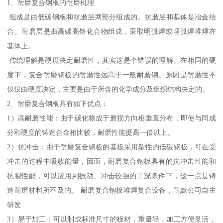
1、耐磨复合钢板的耐磨机理
组成是由低碳钢板和抗磨层两部分组成的。抗磨层和基体是冶金结
合。耐磨层是由高碳高铬化合物组成，采取明弧焊或埋弧焊堆焊在
基体上。
传统理解是硬度决定耐磨性，其实这是个错误的理解。在相同的硬
度下，复合耐磨钢板的耐磨性远高于一般耐磨钢。原因是耐磨性不
仅仅由硬度决定，主要是由于所含的化学成分及组织结构决定的。
2、耐磨复合钢板具有如下优点：
1）高耐磨性能：由于碳化物成于磨损方向相垂直分布，即使与同成
分和硬度的铸造合金相比较，耐磨性能提高一倍以上。
2）抗冲击：由于耐磨复合钢板的基板采用塑性的低碳钢板，可在受
冲击的过程中吸收能量，因而，耐磨复合钢板具有的抗冲击性能和
抗裂性能，可以应用到振动、冲击较强的工况条件下，这一点是铸
造耐磨材料所不及的。 耐磨复合钢板堆焊复合设备，耐默公司自主
研发
3）易于加工：可以制成标准尺寸的板材，重量轻，加工方便灵活，