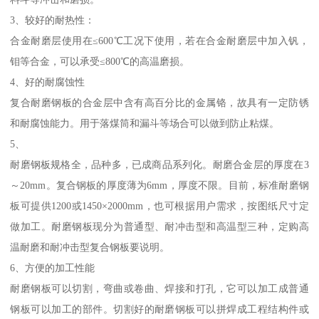
3、较好的耐热性：
合金耐磨层使用在≤600℃工况下使用，若在合金耐磨层中加入钒，
钼等合金，可以承受≤800℃的高温磨损。
4、好的耐腐蚀性
复合耐磨钢板的合金层中含有高百分比的金属铬，故具有一定防锈
和耐腐蚀能力。用于落煤筒和漏斗等场合可以做到防止粘煤。
5、
耐磨钢板规格全，品种多，已成商品系列化。耐磨合金层的厚度在3
～20mm。复合钢板的厚度薄为6mm，厚度不限。目前，标准耐磨钢
板可提供1200或1450×2000mm，也可根据用户需求，按图纸尺寸定
做加工。耐磨钢板现分为普通型、耐冲击型和高温型三种，定购高
温耐磨和耐冲击型复合钢板要说明。
6、方便的加工性能
耐磨钢板可以切割，弯曲或卷曲、焊接和打孔，它可以加工成普通
钢板可以加工的部件。切割好的耐磨钢板可以拼焊成工程结构件或