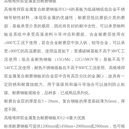
高铬堆焊双金属复合耐磨钢板
高铬堆焊双金属复合耐磨钢板JD12+6的基板为低碳钢或低合金不锈
钢等韧性材料，体现双金属的优越性，耐磨层抵抗磨损介质的磨
损，基板承受介质的载荷，因此有良好的耐冲击性。可以承受物料
输送系统中承受高落差料斗等冲击和磨损。合金耐磨层使用在
≤600℃工况下使用，若在合金耐磨层中加入钒，钼等合金，可以承
受≤800℃的高温磨损。使用温度如下：普通碳钢基板不高于380℃工
况使用；低合金耐热钢板（15CrMo，12Cr1MOV等）基板不高于
540℃工况使用；耐热不锈钢基板在不高于800℃工况使用。高铬堆焊
双金属复合耐磨钢板的合金层中含有高百分比的金属Cr，故具有一
定防锈和耐腐蚀能力。用于落煤筒和漏斗等场合可以做到防止粘
煤。耐磨钢板规格全，品种多，已成商品系列化。
耐磨合金层的厚度在3～20mm。复合钢板的厚度基础薄为6mm，厚
度不限。
高铬堆焊双金属复合耐磨钢板JD12+6量大优惠
标准耐磨钢板可提供1200mm或1450mm×2000mm或2900mm，也可根