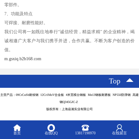
零部件。
7、功能及特点
可焊接、耐磨性能好。
我们公司将一如既往地奉行“诚信经营，精益求精” 的企业精神，竭
诚相邀广大客户与我们携手并进，合作共赢。不断为客户创造的价
值。
m.gsxiq.b2b168.com
Top
主营产品：09CrCuSb耐候钢 12Cr1MoV合金板 4米宽模台钢板 Mn13钢板耐磨板 NP550防弹钢 高建
钢Q345GJC-Z
版权所有：上海焱湘实业有限公司
首页
在线QQ
13817190970
在线留言