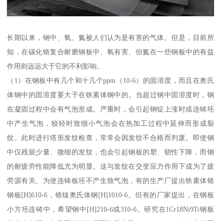
长期以来，钢中、氧、氮被人们认为是有害的气体。但是，目前所
知，在碳化铬复合耐磨钢板中、氧有害、但氮在一些钢板中的有益
作用则远远大于它的不利影响。
（1）在钢板中有几个和十几个ppm（10-6）的固溶度，而且在奥氏
体钢中的固溶度要大于在铁素体钢中的。当超过钢中固溶度时，钢
在凝固过程中会有气泡形成。严重时，会引起钢锭上涨时或连铸坯
中产生气泡，较轻时致细小气泡会在热加工过程中延伸而形成裂
纹。此时进行塔形发纹检查，常常会因发纹不合格而判废。即使钢
中仅残留少量、微细的发纹，也会引起钢板的塑、韧性下降，而钢
的耐疲劳性能降低尤为明显。这与发纹在交变应力作用下成为了疲
劳源有关。为使连铸板坯不产生致气泡，有的生产厂提出铁素体铬
钢板[H]610-6，铬镍奥氏体钢[H]1010-6。但有的厂家提出，在钢板
小方坯连铸中，希望钢中[H]210-6或310-6。研究在1Cr18Ni9Ti钢板