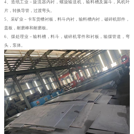
4、造纸工业－旋流器内衬，螺旋输送机，输料槽及漏斗，风机叶
片，转换导管，过渡弯头。
5、采矿业－卡车货槽衬板，料斗内衬，输料槽内衬，破碎机部件，
盖板，耐磨棒和耐磨板。
6、煤处理业－输料槽，料斗，破碎机零件和衬板，输煤管道，弯
头，泵体。