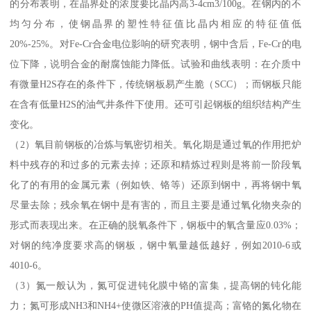
的分布表明，在晶界处的浓度要比晶内高3-4cm3/100g。在钢内的不
均匀分布，使钢晶界的塑性特征值比晶内相应的特征值低
20%-25%。对Fe-Cr合金电位影响的研究表明，钢中含后，Fe-Cr的电
位下降，说明合金的耐腐蚀能力降低。试验和曲线表明：在介质中
有微量H2S存在的条件下，传统钢板易产生脆（SCC）；而钢板只能
在含有低量H2S的油气井条件下使用。还可引起钢板的组织结构产生
变化。
（2）氧目前钢板的冶炼与氧密切相关。氧化期是通过氧的作用把炉
料中残存的和过多的元素去掉；还原和精炼过程则是将前一阶段氧
化了的有用的金属元素（例如铁、铬等）还原到钢中，再将钢中氧
尽量去除；残余氧在钢中是有害的，而且主要是通过氧化物夹杂的
形式而表现出来。在正确的脱氧条件下，钢板中的氧含量应0.03%；
对钢的纯净度要求高的钢板，钢中氧量越低越好，例如2010-6或
4010-6。
（3）氮一般认为，氮可促进钝化膜中铬的富集，提高钢的钝化能
力；氮可形成NH3和NH4+使微区溶液的PH值提高；富铬的氮化物在