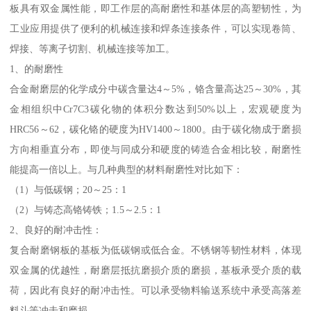
板具有双金属性能，即工作层的高耐磨性和基体层的高塑韧性，为
工业应用提供了便利的机械连接和焊条连接条件，可以实现卷筒、
焊接、等离子切割、机械连接等加工。
1、的耐磨性
合金耐磨层的化学成分中碳含量达4～5%，铬含量高达25～30%，其
金相组织中Cr7C3碳化物的体积分数达到50%以上，宏观硬度为
HRC56～62，碳化铬的硬度为HV1400～1800。由于碳化物成于磨损
方向相垂直分布，即使与同成分和硬度的铸造合金相比较，耐磨性
能提高一倍以上。与几种典型的材料耐磨性对比如下：
（1）与低碳钢；20～25：1
（2）与铸态高铬铸铁；1.5～2.5：1
2、良好的耐冲击性：
复合耐磨钢板的基板为低碳钢或低合金。不锈钢等韧性材料，体现
双金属的优越性，耐磨层抵抗磨损介质的磨损，基板承受介质的载
荷，因此有良好的耐冲击性。可以承受物料输送系统中承受高落差
料斗等冲击和磨损。