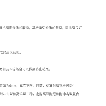
抵抗磨损介质的磨损，基板承受介质的载荷，因此有良好
0℃的高温磨损。
筒和漏斗等场合可以做到防止粘煤。
度薄为6mm，厚度不限。目前，标准耐磨钢板可提供
通型、耐冲击型和高温型三种，定购高温耐磨和耐冲击型复合