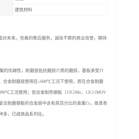
建筑材料
司面对未来，完善的售后服务，诚信不欺的商业信誉，期待
金属的优越性，耐磨层抵抗磨损介质的磨损，基板承受介
合金耐磨层使用在≤600℃工况下使用，若在合金耐磨
工况使用；低合金耐热钢板（15CrMo，12Cr1MOV
属复合耐磨钢板的合金层中含有高百分比的金属Cr，故具有
种多，已成商品系列化。