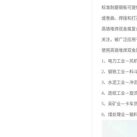
标准耐磨钢板可提供
或卷曲、焊接和打
高铬堆焊双金属复
关注，被广泛应用
使用高铬堆焊双金属
1、电力工业－风
2、钢铁工业－料
3、水泥工业－冲
4、造纸工业－旋
5、采矿业－卡车
6、煤处理业－输