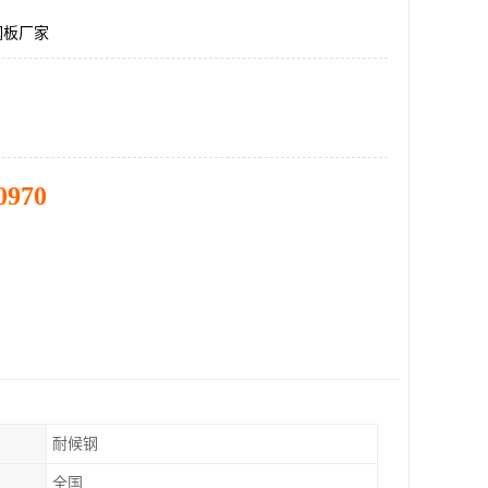
5钢板厂家
0970
耐候钢
全国