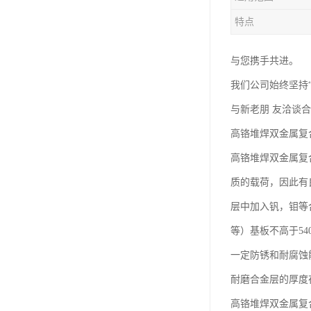
特点
与您携手共进。
我们公司始终坚持
与新老朋 友洽谈
高铬堆焊双金属复
高铬堆焊双金属复
质的载荷，因此有
层中加入钒，钼等合
等）基板不高于5
一定防锈和耐腐蚀
耐磨合金层的厚度在
高铬堆焊双金属复合