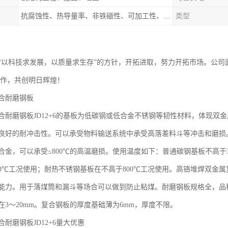
抗腐蚀性、热导量率、非铁磁性、可加工性、可成形性、回收性
类型
“以科技求发展，以质量求生存”的方针，开拓进取，努力开拓市场。公
合作，共创明日辉煌！
合耐磨钢板
合耐磨钢板JD12+6的基板为低碳钢或低合金不锈钢等韧性材料，体现双
良好的耐冲击性。可以承受物料输送系统中承受高落差料斗等冲击和磨损。
金，可以承受≤800℃的高温磨损。使用温度如下：普通碳钢基板不高于380℃
40℃工况使用；耐热不锈钢基板在不高于800℃工况使用。高铬堆焊双金
能力。用于落煤筒和漏斗等场合可以做到防止粘煤。耐磨钢板规格全，品
3～20mm。复合钢板的厚度基础薄为6mm，厚度不限。
耐磨钢板JD12+6量大优惠