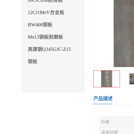
09CrCuSb耐候钢
12Cr1MoV合金板
BW400钢板
Mn13钢板耐磨板
高建钢Q345GJC-Z15
钢板
产品描述
价格
适用范围