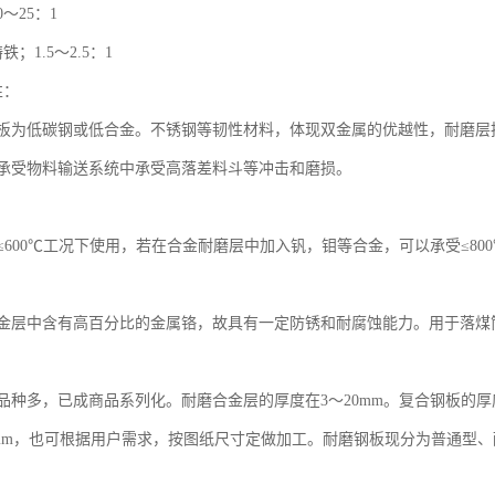
～25：1
；1.5～2.5：1
性：
板为低碳钢或低合金。不锈钢等韧性材料，体现双金属的优越性，耐磨层
承受物料输送系统中承受高落差料斗等冲击和磨损。
：
≤600℃工况下使用，若在合金耐磨层中加入钒，钼等合金，可以承受≤80
金层中含有高百分比的金属铬，故具有一定防锈和耐腐蚀能力。用于落煤
品种多，已成商品系列化。耐磨合金层的厚度在3～20mm。复合钢板的厚
×2000mm，也可根据用户需求，按图纸尺寸定做加工。耐磨钢板现分为普