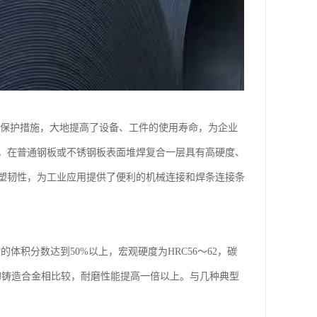
磨保护措施，大地提高了设备、工件的使用寿命，为企业
，在普通钢板或不锈钢板表面堆焊复合一层具有高硬度、
塑韧性，为工业应用提供了便利的机械连接和焊条连接条
的体积分数达到50%以上，宏观硬度为HRC56～62，碳
度的铸造合金相比较，耐磨性能提高一倍以上。与几种典型