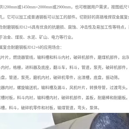
1200mm或1450mm×2000mm或2900mm，也可根据用户需求，
孔，它可以加工成普通钢板可以加工的部件。切割好的高铬堆焊双金属复
合耐磨钢板JD12+6具有优良的抗磨损、腐蚀、冲击性及易加工性等特点
于冶金、煤炭、水泥、矿山、电力等行业。
复合耐磨钢板JD12+6的应用场合：
机叶片，燃烧器管线，输料槽和料斗内衬，破碎机部件，磨煤机部件，出
斗内衬，格栅，进料器及底座，翻斗车，料斗，管道，泵壳，破碎机部件
击盘，管道，泵壳，磨机内衬，破碎机零件，出渣槽，底盘，振动筛。
流器内衬，螺旋输送机，输料槽及漏斗，风机叶片，转换导管，过渡弯头
货槽衬板，料斗内衬，输料槽内衬，破碎机部件，盖板，耐磨棒和耐磨板
料槽，料斗，破碎机零件和衬板，输煤管道，弯头，泵体。