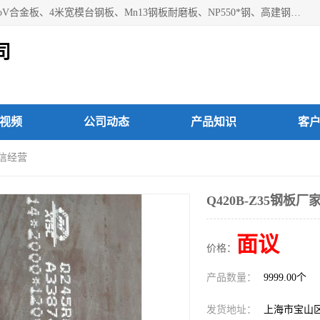
上海焱湘实业有限公司主营产品：09CrCuSb耐候钢、12Cr1MoV合金板、4米宽模台钢板、Mn13钢板耐磨板、NP550*钢、高建钢Q345GJC-Z15等；欢迎前来咨询选购。
司
视频
公司动态
产品知识
客
诚信经营
Q420B-Z35钢板厂
面议
价格：
产品数量：
9999.00个
发货地址：
上海市宝山