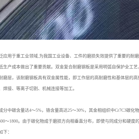
泛应用于重工业领域,为我国工业设备、工件的磨损失效提供了重要的耐
低生产成本做出了重要贡献。双金复合耐磨钢板是采用明弧自保护全工艺
耐磨层，该耐磨钢板具有双金属性能，即工作层的高耐磨性和基体层的高
、焊接、等离子切割、机械连接等加工。
分中碳含量达4～5%，铬含量高达25～30%，其金相组织中Cr7C3碳化物
1400～1800。由于碳化物成于磨损方向相垂直分布，即使与同成分和硬
如下：