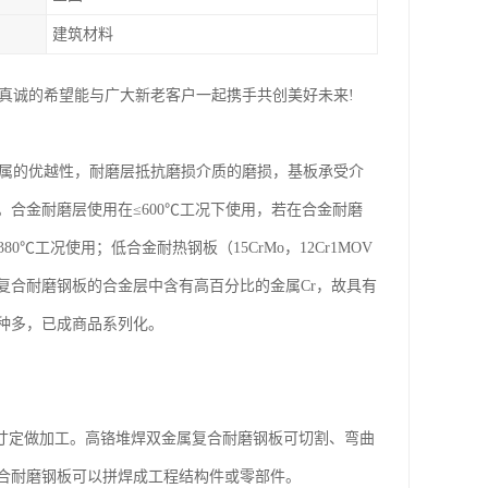
建筑材料
们真诚的希望能与广大新老客户一起携手共创美好未来!
金属的优越性，耐磨层抵抗磨损介质的磨损，基板承受介
合金耐磨层使用在≤600℃工况下使用，若在合金耐磨
工况使用；低合金耐热钢板（15CrMo，12Cr1MOV
属复合耐磨钢板的合金层中含有高百分比的金属Cr，故具有
种多，已成商品系列化。
按图纸尺寸定做加工。高铬堆焊双金属复合耐磨钢板可切割、弯曲
合耐磨钢板可以拼焊成工程结构件或零部件。