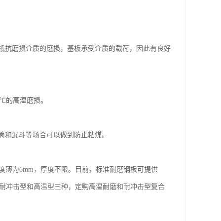
抵抗磨损介质的磨损，基板承受介质的载荷，因此有良好
0℃的高温磨损。
筒和漏斗等场合可以做到防止粘煤。
度薄为6mm，厚度不限。目前，标准耐磨钢板可提供
通型、耐冲击型和高温型三种，定购高温耐磨和耐冲击型复合