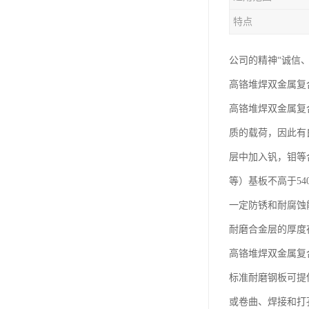
特点
公司的精神“诚信
高铬堆焊双金属复
高铬堆焊双金属复
质的载荷，因此有
层中加入钒，钼等合
等）基板不高于5
一定防锈和耐腐蚀
耐磨合金层的厚度在
高铬堆焊双金属复合
标准耐磨钢板可提供
或卷曲、焊接和打