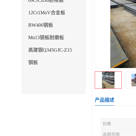
09CrCuSb耐候钢
12Cr1MoV合金板
BW400钢板
Mn13钢板耐磨板
高建钢Q345GJC-Z15
钢板
产品描述
价格
适用范围