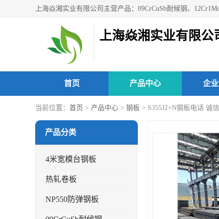
上海焱湘实业有限公
首页
产品中心
企业
当前位置：
首页
>
产品中心
>
钢板
> S355J2+N钢板电话 诚
产品分类
4米宽模台钢板
热轧卷板
NP550防弹钢板