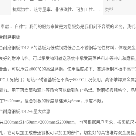
抗腐蚀性、热导量率、非铁磁性、可加工性、可成形性、回收性
类型
、奉献 、自律”；我们的服务宗旨是为您服务是我们刻不容缓的义务，我
合耐磨钢板
合耐磨钢板JD12+6的基板为低碳钢或低合金不锈钢等韧性材料，体现双
良好的耐冲击性。可以承受物料输送系统中承受高落差料斗等冲击和磨损。
金，可以承受≤800℃的高温磨损。使用温度如下：普通碳钢基板不高于380℃
40℃工况使用；耐热不锈钢基板在不高于800℃工况使用。高铬堆焊双金
能力。用于落煤筒和漏斗等场合可以做到防止粘煤。耐磨钢板规格全，品
3～20mm。复合钢板的厚度基础薄为6mm，厚度不限。
耐磨钢板JD12+6量大优惠
1200mm或1450mm×2000mm或2900mm，也可根据用户需求，
孔，它可以加工成普通钢板可以加工的部件。切割好的高铬堆焊双金属复