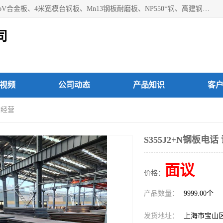
上海焱湘实业有限公司主营产品：09CrCuSb耐候钢、12Cr1MoV合金板、4米宽模台钢板、Mn13钢板耐磨板、NP550*钢、高建钢Q345GJC-Z15等；欢迎前来咨询选购。
司
视频
公司动态
产品知识
客
信经营
S355J2+N钢板电
面议
价格：
产品数量：
9999.00个
发货地址：
上海市宝山