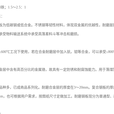
；1.5～2.5：1
性：
板为低碳钢或低合金。不锈钢等韧性材料，体现双金属的优越性，耐磨层
承受物料输送系统中承受高落差料斗等冲击和磨损。
：
≤600℃工况下使用，若在合金耐磨层中加入钒，钼等合金，可以承受≤80
金层中含有高百分比的金属铬，故具有一定防锈和耐腐蚀能力。用于落煤
品种多，已成商品系列化。耐磨合金层的厚度在3～20mm。复合钢板的厚
×2000mm，也可根据用户需求，按图纸尺寸定做加工。耐磨钢板现分为普