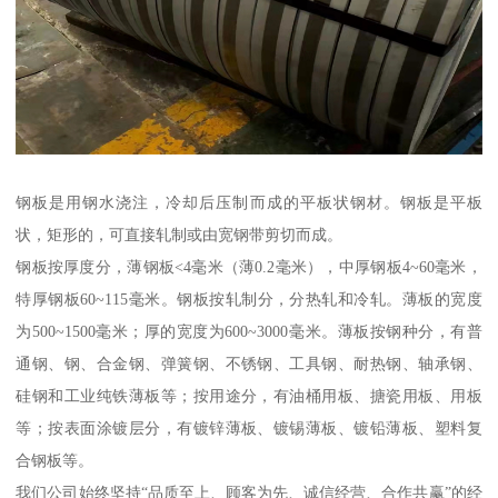
钢板是用钢水浇注，冷却后压制而成的平板状钢材。钢板是平板
状，矩形的，可直接轧制或由宽钢带剪切而成。
钢板按厚度分，薄钢板<4毫米（薄0.2毫米），中厚钢板4~60毫米，
特厚钢板60~115毫米。钢板按轧制分，分热轧和冷轧。薄板的宽度
为500~1500毫米；厚的宽度为600~3000毫米。薄板按钢种分，有普
通钢、钢、合金钢、弹簧钢、不锈钢、工具钢、耐热钢、轴承钢、
硅钢和工业纯铁薄板等；按用途分，有油桶用板、搪瓷用板、用板
等；按表面涂镀层分，有镀锌薄板、镀锡薄板、镀铅薄板、塑料复
合钢板等。
我们公司始终坚持“品质至上、顾客为先、诚信经营、合作共赢”的经