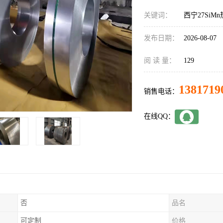
关键词：
西宁27SiM
发布日期：
2026-08-07
阅 读 量：
129
1381719
销售电话：
在线QQ：
否
品名
可定制
价格