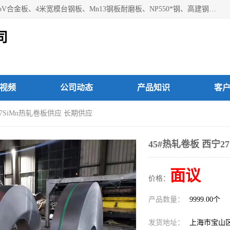
上海焱湘实业有限公司主营产品：09CrCuSb耐候钢、12Cr1MoV合金板、4米宽模台钢板、Mn13钢板耐磨板、NP550*钢、高建钢Q345GJC-Z15等；欢迎前来咨询选购。
司
视频
公司动态
产品知识
客
27SiMn热轧卷板供应 长期供应
45#热轧卷板 西宁2
面议
价格：
产品数量：
9999.00个
发货地址：
上海市宝山