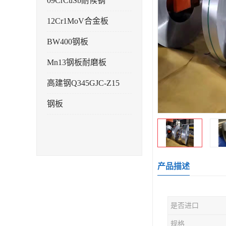
09CrCuSb耐候钢
12Cr1MoV合金板
BW400钢板
Mn13钢板耐磨板
高建钢Q345GJC-Z15
钢板
产品描述
是否进口
规格