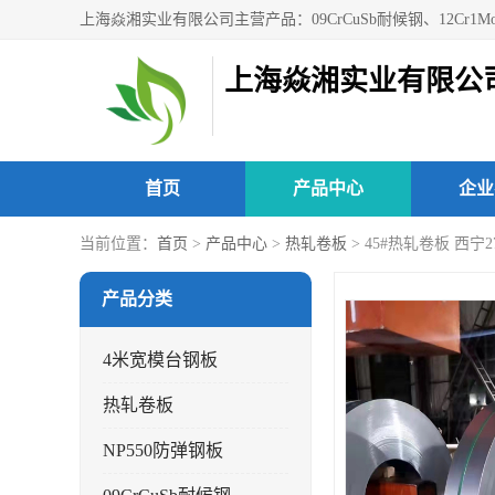
上海焱湘实业有限公
首页
产品中心
企业
当前位置：
首页
>
产品中心
>
热轧卷板
> 45#热轧卷板 西宁
产品分类
4米宽模台钢板
热轧卷板
NP550防弹钢板