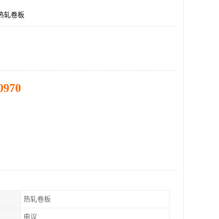
n热轧卷板
0970
热轧卷板
电议