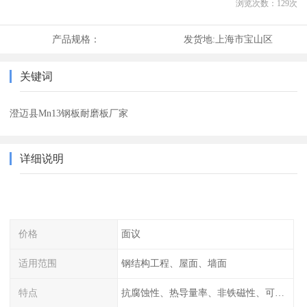
浏览次数：
129
次
产品规格：
发货地:
上海市宝山区
关键词
澄迈县Mn13钢板耐磨板厂家
详细说明
价格
面议
适用范围
钢结构工程、屋面、墙面
特点
抗腐蚀性、热导量率、非铁磁性、可加工性、可成形性、回收性