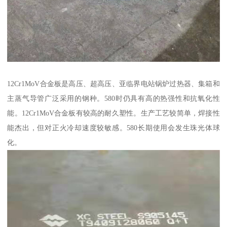
12Cr1MoV合金板是高压、超高压、亚临界电站锅炉过热器、集箱和
主蒸气导管广泛采用的钢种。580时仍具有高的热强性和抗氧化性
能。12Cr1MoV合金板有较高的耐久塑性。生产工艺较简单，焊接性
能杰出，但对正火冷却速度较敏感。580长期使用会发生珠光体球
化。