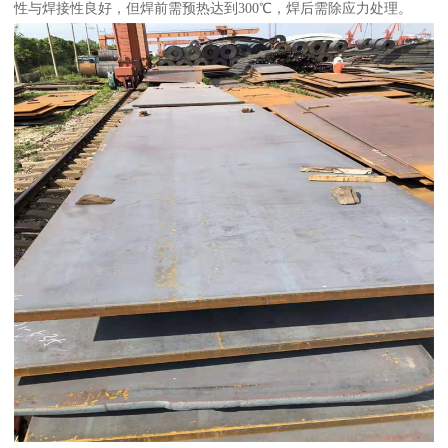
性与焊接性良好，但焊前需预热达到300℃，焊后需除应力处理。