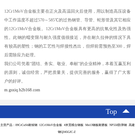
12Cr1MoV合金板主要在正火及高温回火后使用，用以制造高压设备
中工作温度不超过570～585℃的过热钢管、导管、蛇形管及其它相应
的12Cr1MoV合金板。12Cr1MoV合金板具有更高的抗氧化性及热强
性。此钢的蠕变限与耐久强度值很接近，并在耐久拉伸的情况下具
有较高的塑性；钢的工艺性与焊接性杰出，但焊前需预热至300，焊
后需除应力处理。
我们公司凭着“团结、务实、敬业、奉献”的企业精神，本着互赢互利
的原则，诚信经营，严把质量关，提供完善的服务，赢得了广大客
户的好评。
m.gsxiq.b2b168.com
Top
主营产品：09CrCuSb耐候钢 12Cr1MoV合金板 4米宽模台钢板 Mn13钢板耐磨板 NP550防弹钢 高建
钢Q345GJC-Z