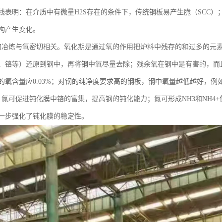
线表明：在介质中有微量H2S存在的条件下，传统钢板易产生脆（SCC）
构产生变化。
的冶炼与氧密切相关。氧化期是通过氧的作用把炉料中残存的和过多的元
、铬等）还原到钢中，再将钢中氧尽量去除；残余氧在钢中是有害的，而
氧含量应0.03%；对钢的纯净度要求高的钢板，钢中氧量越低越好，例如2010
，氮可促进钝化膜中铬的富集，提高钢的钝化能力；氮可形成NH3和NH4
一步强化了钝化膜的稳定性。