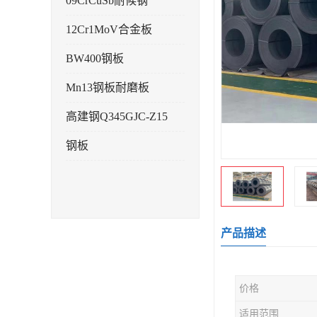
09CrCuSb耐候钢
12Cr1MoV合金板
BW400钢板
Mn13钢板耐磨板
高建钢Q345GJC-Z15
钢板
产品描述
价格
适用范围