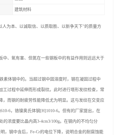
建筑材料
以人为本、以诚取信、以质取胜、以新争天下”的质量方
板中、氧有害、但氮在一些钢板中的有益作用则远远大于
于在铁素体钢中的。当超过钢中固溶度时，钢在凝固过程中
加工过程中延伸而形成裂纹。此时进行塔形发纹检查，常
降，而钢的耐疲劳性能降低尤为明显。这与发纹在交变应
-6，铬镍奥氏体钢[H]1010-6。但有的厂家提出，在
界处的浓度要比晶内高3-4cm3/100g。在钢内的不均匀分
表明，钢中含后，Fe-Cr的电位下降，说明合金的耐腐蚀能