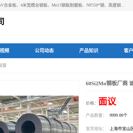
上海焱湘实业有限公司主营产品：09CrCuSb耐候钢、12Cr1MoV合金板、4米宽模台钢板、Mn13钢板耐磨板、NP550*钢、高建钢Q345GJC-Z15等；欢迎前来咨询选购。
司
视频
公司动态
产品知识
客
信经营
60Si2Mn钢板厂商
面议
价格：
产品数量：
9999.00个
发货地址：
上海市宝山