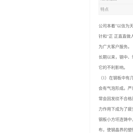
特点
公司本着“以信为
针和“正 正直直
为广大客户服务。
长期以来，钢中、
它的不利影响。
（1）在钢板中有
会有气泡形成。严
常会因发纹不合格
力作用下成为了疲劳
钢板小方坯连铸中，希
布，使钢晶界的塑性