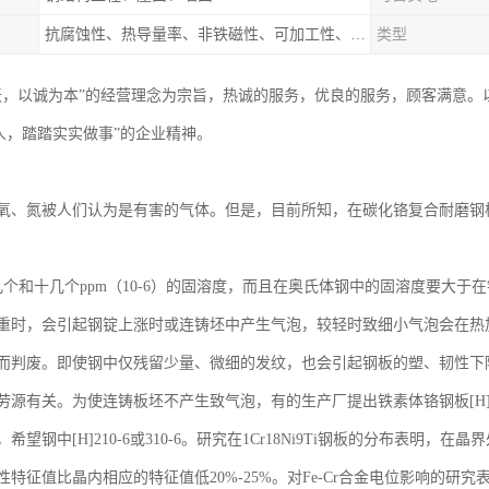
抗腐蚀性、热导量率、非铁磁性、可加工性、可成形性、回收性
类型
天，以诚为本”的经营理念为宗旨，热诚的服务，优良的服务，顾客满意。
做人，踏踏实实做事”的企业精神。
氧、氮被人们认为是有害的气体。但是，目前所知，在碳化铬复合耐磨钢
几个和十几个ppm（10-6）的固溶度，而且在奥氏体钢中的固溶度要大
重时，会引起钢锭上涨时或连铸坯中产生气泡，较轻时致细小气泡会在热
而判废。即使钢中仅残留少量、微细的发纹，也会引起钢板的塑、韧性下
源有关。为使连铸板坯不产生致气泡，有的生产厂提出铁素体铬钢板[H]610
望钢中[H]210-6或310-6。研究在1Cr18Ni9Ti钢板的分布表明，在晶
特征值比晶内相应的特征值低20%-25%。对Fe-Cr合金电位影响的研究