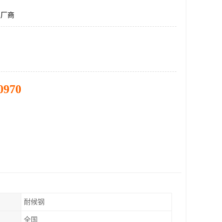
板厂商
0970
耐候钢
全国