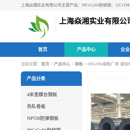
上海焱湘实业有限公
首页
产品中心
企业
当前位置：
首页
>
产品中心
>
钢板
> 60Si2Mn钢板厂商 诚
产品分类
4米宽模台钢板
热轧卷板
NP550防弹钢板