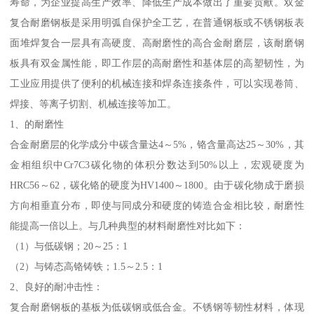
寿命，为企业提高生产效率、降低生产成本做出了重要贡献。双金
复合耐磨钢板是采用明弧自保护全工艺，在普通钢板或不锈钢板表
面堆焊复合一层具有高硬度、高耐磨性的高合金耐磨层，该耐磨钢
板具有双金属性能，即工作层的高耐磨性和基体层的高塑韧性，为
工业应用提供了便利的机械连接和焊条连接条件，可以实现卷筒、
焊接、等离子切割、机械连接等加工。
1、的耐磨性
合金耐磨层的化学成分中碳含量达4～5%，铬含量高达25～30%，其
金相组织中Cr7C3碳化物的体积分数达到50%以上，宏观硬度为
HRC56～62，碳化铬的硬度为HV1400～1800。由于碳化物成于磨损
方向相垂直分布，即使与同成分和硬度的铸造合金相比较，耐磨性
能提高一倍以上。与几种典型的材料耐磨性对比如下：
（1）与低碳钢；20～25：1
（2）与铸态高铬铸铁；1.5～2.5：1
2、良好的耐冲击性：
复合耐磨钢板的基板为低碳钢或低合金。不锈钢等韧性材料，体现