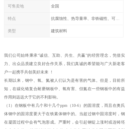
可售卖地
全国
特点
抗腐蚀性、热导量率、非铁磁性、可加工性、可成形性、回收性
类型
建筑材料
我们公司始终秉承“诚信、互助、共生、共赢”的经营理念，凭借实
力、出众品质建立良好合作关系，我们真诚的希望能与广大新老客
户一起携手共创美好未来 ！
长期以来，钢中、氧、氮被人们认为是有害的气体。但是，目前所
知，在碳化铬复合耐磨钢板中、氧有害、但氮在一些钢板中的有益
作用则远远大于它的不利影响。
（1）在钢板中有几个和十几个ppm（10-6）的固溶度，而且在奥氏
体钢中的固溶度要大于在铁素体钢中的。当超过钢中固溶度时，钢
在凝固过程中会有气泡形成。严重时，会引起钢锭上涨时或连铸坯