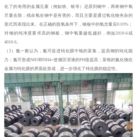
化了的有用的金属元素（例如铁、铬等）还原到钢中，再将钢中氧
尽量去除；残余氧在钢中是有害的，而且主要是通过氧化物夹杂的
形式而表现出来。在正确的脱氧条件下，钢板中的氧含量应0.03%；
对钢的纯净度要求高的钢板，钢中氧量越低越好，例如2010-6或
4010-6。
（3）氮一般认为，氮可促进钝化膜中铬的富集，提高钢的钝化能
力；氮可形成NH3和NH4+使微区溶液的PH值提高；富铬的氮化物在
金属与钝化膜的界面处形成，进一步强化了钝化膜的稳定性。