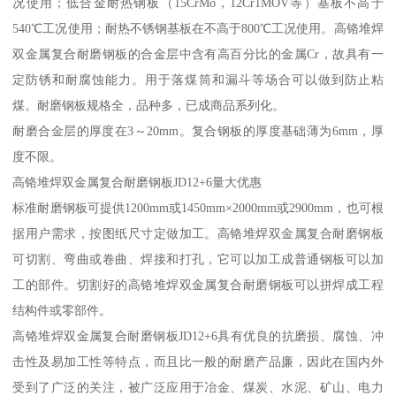
况使用；低合金耐热钢板（15CrMo，12Cr1MOV等）基板不高于
540℃工况使用；耐热不锈钢基板在不高于800℃工况使用。高铬堆焊
双金属复合耐磨钢板的合金层中含有高百分比的金属Cr，故具有一
定防锈和耐腐蚀能力。用于落煤筒和漏斗等场合可以做到防止粘
煤。耐磨钢板规格全，品种多，已成商品系列化。
耐磨合金层的厚度在3～20mm。复合钢板的厚度基础薄为6mm，厚
度不限。
高铬堆焊双金属复合耐磨钢板JD12+6量大优惠
标准耐磨钢板可提供1200mm或1450mm×2000mm或2900mm，也可根
据用户需求，按图纸尺寸定做加工。高铬堆焊双金属复合耐磨钢板
可切割、弯曲或卷曲、焊接和打孔，它可以加工成普通钢板可以加
工的部件。切割好的高铬堆焊双金属复合耐磨钢板可以拼焊成工程
结构件或零部件。
高铬堆焊双金属复合耐磨钢板JD12+6具有优良的抗磨损、腐蚀、冲
击性及易加工性等特点，而且比一般的耐磨产品廉，因此在国内外
受到了广泛的关注，被广泛应用于冶金、煤炭、水泥、矿山、电力