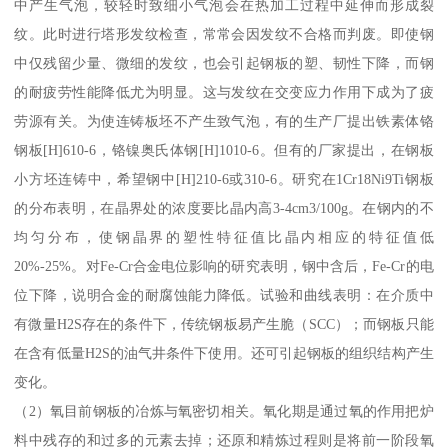
中产生气泡，较轻时致细小气泡会在热加工过程中延伸而形成裂
纹。此时进行塔形发纹检查，常常会因发纹不合格而判废。即使钢
中仅残留少量、微细的发纹，也会引起钢板的塑、韧性下降，而钢
的耐疲劳性能降低尤为明显。这与发纹在交变应力作用下成为了疲
劳源有关。为使连铸板坯不产生致气泡，有的生产厂提出铁素体铬
钢板[H]610-6，铬镍奥氏体钢[H]1010-6。但有的厂家提出，在钢板
小方坯连铸中，希望钢中[H]210-6或310-6。研究在1Cr18Ni9Ti钢板
的分布表明，在晶界处的浓度要比晶内高3-4cm3/100g。在钢内的不
均匀分布，使钢晶界的塑性特征值比晶内相应的特征值低
20%-25%。对Fe-Cr合金电位影响的研究表明，钢中含后，Fe-Cr的电
位下降，说明合金的耐腐蚀能力降低。试验和曲线表明：在介质中
有微量H2S存在的条件下，传统钢板易产生脆（SCC）；而钢板只能
在含有低量H2S的油气井条件下使用。还可引起钢板的组织结构产生
变化。
（2）氧目前钢板的冶炼与氧密切相关。氧化期是通过氧的作用把炉
料中残存的和过多的元素去掉；还原和精炼过程则是将前一阶段氧