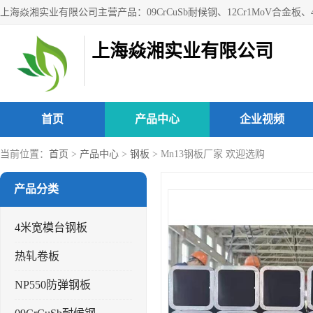
上海焱湘实业有限公司
首页
产品中心
企业视频
当前位置：
首页
>
产品中心
>
钢板
> Mn13钢板厂家 欢迎选购
产品分类
4米宽模台钢板
热轧卷板
NP550防弹钢板