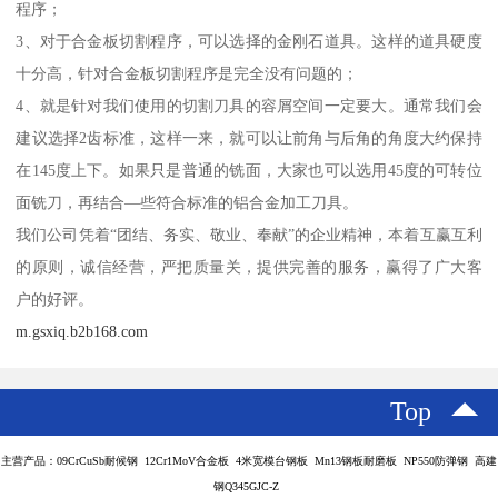
程序；
3、对于合金板切割程序，可以选择的金刚石道具。这样的道具硬度
十分高，针对合金板切割程序是完全没有问题的；
4、就是针对我们使用的切割刀具的容屑空间一定要大。通常我们会
建议选择2齿标准，这样一来，就可以让前角与后角的角度大约保持
在145度上下。如果只是普通的铣面，大家也可以选用45度的可转位
面铣刀，再结合—些符合标准的铝合金加工刀具。
我们公司凭着“团结、务实、敬业、奉献”的企业精神，本着互赢互利
的原则，诚信经营，严把质量关，提供完善的服务，赢得了广大客
户的好评。
m.gsxiq.b2b168.com
Top
主营产品：09CrCuSb耐候钢 12Cr1MoV合金板 4米宽模台钢板 Mn13钢板耐磨板 NP550防弹钢 高建
钢Q345GJC-Z