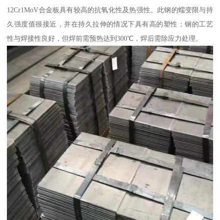
12Cr1MoV合金板具有较高的抗氧化性及热强性。此钢的蠕变限与持
久强度值很接近，并在持久拉伸的情况下具有高的塑性；钢的工艺
性与焊接性良好，但焊前需预热达到300℃，焊后需除应力处理。