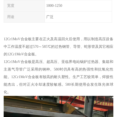
宽度
1000-1250
用途
广泛
12Cr1MoV合金板主要在正火及高温回火后使用，用以制造高压设备
中工作温度不超过570～585℃的过热钢管、导管、蛇形管及其它相应
的12Cr1MoV合金板。
12Cr1MoV合金板是高压、超高压、亚临界电站锅炉过热器、集箱和
主蒸气导管广泛采用的钢种。580时仍具有高的热强性和抗氧化性
能。12Cr1MoV合金板有较高的耐久塑性。生产工艺较简单，焊接性
能杰出，但对正火冷却速度较敏感。580长期使用会发生珠光体球
化。