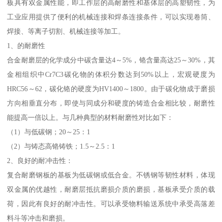
板具有双金属性能，即工作层的高耐磨性和基体层的高塑韧性，为
工业应用提供了便利的机械连接和焊条连接条件，可以实现卷筒、
焊接、等离子切割、机械连接等加工。
1、的耐磨性
合金耐磨层的化学成分中碳含量达4～5%，铬含量高达25～30%，其
金相组织中Cr7C3碳化物的体积分数达到50%以上，宏观硬度为
HRC56～62，碳化铬的硬度为HV1400～1800。由于碳化物成于磨损
方向相垂直分布，即使与同成分和硬度的铸造合金相比较，耐磨性
能提高一倍以上。与几种典型的材料耐磨性对比如下：
（1）与低碳钢；20～25：1
（2）与铸态高铬铸铁；1.5～2.5：1
2、良好的耐冲击性：
复合耐磨钢板的基板为低碳钢或低合金。不锈钢等韧性材料，体现
双金属的优越性，耐磨层抵抗磨损介质的磨损，基板承受介质的载
荷，因此有良好的耐冲击性。可以承受物料输送系统中承受高落差
料斗等冲击和磨损。