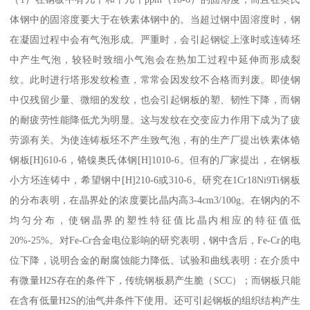
体钢中的固溶度要大于在铁素体钢中的。当超过钢中固溶度时，钢
在凝固过程中会有气泡形成。严重时，会引起钢锭上涨时或连铸坯
中产生气泡，较轻时致细小气泡会在热加工过程中延伸而形成裂
纹。此时进行塔形发纹检查，常常会因发纹不合格而判废。即使钢
中仅残留少量、微细的发纹，也会引起钢板的塑、韧性下降，而钢
的耐疲劳性能降低尤为明显。这与发纹在交变应力作用下成为了疲
劳源有关。为使连铸板坯不产生致气泡，有的生产厂提出铁素体铬
钢板[H]610-6，铬镍奥氏体钢[H]1010-6。但有的厂家提出，在钢板
小方坯连铸中，希望钢中[H]210-6或310-6。研究在1Cr18Ni9Ti钢板
的分布表明，在晶界处的浓度要比晶内高3-4cm3/100g。在钢内的不
均匀分布，使钢晶界的塑性特征值比晶内相应的特征值低
20%-25%。对Fe-Cr合金电位影响的研究表明，钢中含后，Fe-Cr的电
位下降，说明合金的耐腐蚀能力降低。试验和曲线表明：在介质中
有微量H2S存在的条件下，传统钢板易产生脆（SCC）；而钢板只能
在含有低量H2S的油气井条件下使用。还可引起钢板的组织结构产生