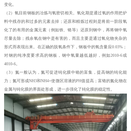
变化。
（2）氧目前钢板的冶炼与氧密切相关。氧化期是通过氧的作用把炉
料中残存的和过多的元素去掉；还原和精炼过程则是将前一阶段氧
化了的有用的金属元素（例如铁、铬等）还原到钢中，再将钢中氧
尽量去除；残余氧在钢中是有害的，而且主要是通过氧化物夹杂的
形式而表现出来。在正确的脱氧条件下，钢板中的氧含量应0.03%；
对钢的纯净度要求高的钢板，钢中氧量越低越好，例如2010-6或
4010-6。
（3）氮一般认为，氮可促进钝化膜中铬的富集，提高钢的钝化能
力；氮可形成NH3和NH4+使微区溶液的PH值提高；富铬的氮化物在
金属与钝化膜的界面处形成，进一步强化了钝化膜的稳定性。