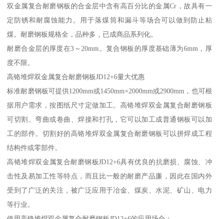
双金属复合耐磨钢板的合金层中含有高百分比的金属Cr，故具有一
定防锈和耐腐蚀能力。用于落煤筒和漏斗等场合可以做到防止粘
煤。耐磨钢板规格全，品种多，已成商品系列化。
耐磨合金层的厚度在3～20mm。复合钢板的厚度基础薄为6mm，厚
度不限。
高铬堆焊双金属复合耐磨钢板JD12+6量大优惠
标准耐磨钢板可提供1200mm或1450mm×2000mm或2900mm，也可根
据用户需求，按图纸尺寸定做加工。高铬堆焊双金属复合耐磨钢板
可切割、弯曲或卷曲、焊接和打孔，它可以加工成普通钢板可以加
工的部件。切割好的高铬堆焊双金属复合耐磨钢板可以拼焊成工程
结构件或零部件。
高铬堆焊双金属复合耐磨钢板JD12+6具有优良的抗磨损、腐蚀、冲
击性及易加工性等特点，而且比一般的耐磨产品廉，因此在国内外
受到了广泛的关注，被广泛应用于冶金、煤炭、水泥、矿山、电力
等行业。
使用高铬堆焊双金属复合耐磨钢板JD12+6的应用场合：