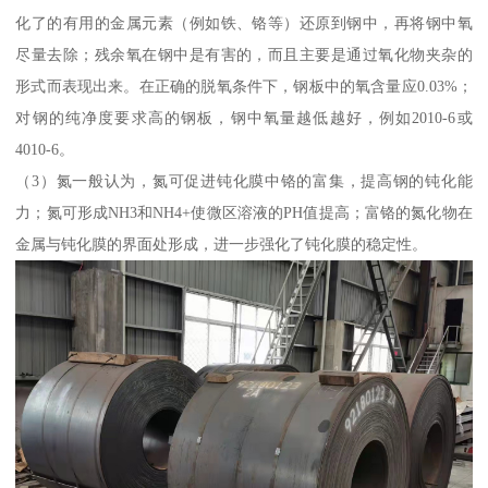
化了的有用的金属元素（例如铁、铬等）还原到钢中，再将钢中氧
尽量去除；残余氧在钢中是有害的，而且主要是通过氧化物夹杂的
形式而表现出来。在正确的脱氧条件下，钢板中的氧含量应0.03%；
对钢的纯净度要求高的钢板，钢中氧量越低越好，例如2010-6或
4010-6。
（3）氮一般认为，氮可促进钝化膜中铬的富集，提高钢的钝化能
力；氮可形成NH3和NH4+使微区溶液的PH值提高；富铬的氮化物在
金属与钝化膜的界面处形成，进一步强化了钝化膜的稳定性。