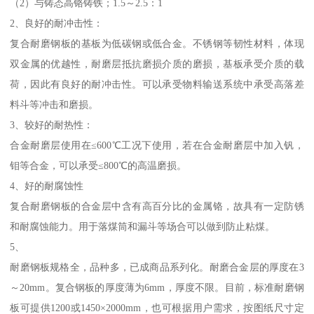
（2）与铸态高铬铸铁；1.5～2.5：1
2、良好的耐冲击性：
复合耐磨钢板的基板为低碳钢或低合金。不锈钢等韧性材料，体现
双金属的优越性，耐磨层抵抗磨损介质的磨损，基板承受介质的载
荷，因此有良好的耐冲击性。可以承受物料输送系统中承受高落差
料斗等冲击和磨损。
3、较好的耐热性：
合金耐磨层使用在≤600℃工况下使用，若在合金耐磨层中加入钒，
钼等合金，可以承受≤800℃的高温磨损。
4、好的耐腐蚀性
复合耐磨钢板的合金层中含有高百分比的金属铬，故具有一定防锈
和耐腐蚀能力。用于落煤筒和漏斗等场合可以做到防止粘煤。
5、
耐磨钢板规格全，品种多，已成商品系列化。耐磨合金层的厚度在3
～20mm。复合钢板的厚度薄为6mm，厚度不限。目前，标准耐磨钢
板可提供1200或1450×2000mm，也可根据用户需求，按图纸尺寸定