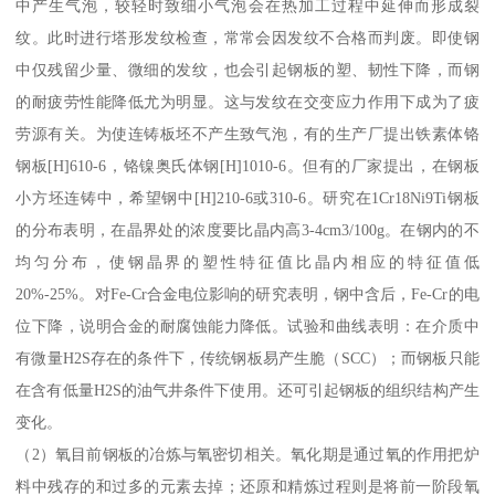
中产生气泡，较轻时致细小气泡会在热加工过程中延伸而形成裂
纹。此时进行塔形发纹检查，常常会因发纹不合格而判废。即使钢
中仅残留少量、微细的发纹，也会引起钢板的塑、韧性下降，而钢
的耐疲劳性能降低尤为明显。这与发纹在交变应力作用下成为了疲
劳源有关。为使连铸板坯不产生致气泡，有的生产厂提出铁素体铬
钢板[H]610-6，铬镍奥氏体钢[H]1010-6。但有的厂家提出，在钢板
小方坯连铸中，希望钢中[H]210-6或310-6。研究在1Cr18Ni9Ti钢板
的分布表明，在晶界处的浓度要比晶内高3-4cm3/100g。在钢内的不
均匀分布，使钢晶界的塑性特征值比晶内相应的特征值低
20%-25%。对Fe-Cr合金电位影响的研究表明，钢中含后，Fe-Cr的电
位下降，说明合金的耐腐蚀能力降低。试验和曲线表明：在介质中
有微量H2S存在的条件下，传统钢板易产生脆（SCC）；而钢板只能
在含有低量H2S的油气井条件下使用。还可引起钢板的组织结构产生
变化。
（2）氧目前钢板的冶炼与氧密切相关。氧化期是通过氧的作用把炉
料中残存的和过多的元素去掉；还原和精炼过程则是将前一阶段氧