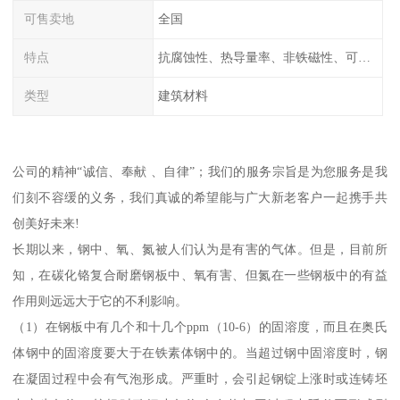
可售卖地
全国
特点
抗腐蚀性、热导量率、非铁磁性、可加工性、可成形性、回收性
类型
建筑材料
公司的精神“诚信、奉献 、自律”；我们的服务宗旨是为您服务是我
们刻不容缓的义务，我们真诚的希望能与广大新老客户一起携手共
创美好未来!
长期以来，钢中、氧、氮被人们认为是有害的气体。但是，目前所
知，在碳化铬复合耐磨钢板中、氧有害、但氮在一些钢板中的有益
作用则远远大于它的不利影响。
（1）在钢板中有几个和十几个ppm（10-6）的固溶度，而且在奥氏
体钢中的固溶度要大于在铁素体钢中的。当超过钢中固溶度时，钢
在凝固过程中会有气泡形成。严重时，会引起钢锭上涨时或连铸坯