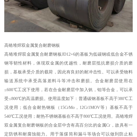
高铬堆焊双金属复合耐磨钢板
高铬堆焊双金属复合耐磨钢板JD12+6的基板为低碳钢或低合金不锈
钢等韧性材料，体现双金属的优越性，耐磨层抵抗磨损介质的磨
损，基板承受介质的载荷，因此有良好的耐冲击性。可以承受物料
输送系统中承受高落差料斗等冲击和磨损。合金耐磨层使用在
≤600℃工况下使用，若在合金耐磨层中加入钒，钼等合金，可以承
受≤800℃的高温磨损。使用温度如下：普通碳钢基板不高于380℃工
况使用；低合金耐热钢板（15CrMo，12Cr1MOV等）基板不高于
540℃工况使用；耐热不锈钢基板在不高于800℃工况使用。高铬堆焊
双金属复合耐磨钢板的合金层中含有高百分比的金属Cr，故具有一
定防锈和耐腐蚀能力。用于落煤筒和漏斗等场合可以做到防止粘