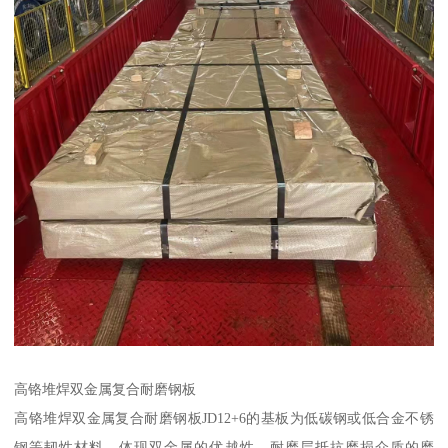
高铬堆焊双金属复合耐磨钢板
高铬堆焊双金属复合耐磨钢板JD12+6的基板为低碳钢或低合金不锈
钢等韧性材料，体现双金属的优越性，耐磨层抵抗磨损介质的磨