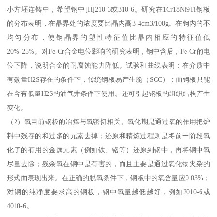
小方坯连铸中，希望钢中[H]210-6或310-6。研究在1Cr18Ni9Ti钢板
的分布表明，在晶界处的浓度要比晶内高3-4cm3/100g。在钢内的不
均匀分布，使钢晶界的塑性特征值比晶内相应的特征值低
20%-25%。对Fe-Cr合金电位影响的研究表明，钢中含后，Fe-Cr的电
位下降，说明合金的耐腐蚀能力降低。试验和曲线表明：在介质中
有微量H2S存在的条件下，传统钢板易产生脆（SCC）；而钢板只能
在含有低量H2S的油气井条件下使用。还可引起钢板的组织结构产生
变化。
（2）氧目前钢板的冶炼与氧密切相关。氧化期是通过氧的作用把炉
料中残存的和过多的元素去掉；还原和精炼过程则是将前一阶段氧
化了的有用的金属元素（例如铁、铬等）还原到钢中，再将钢中氧
尽量去除；残余氧在钢中是有害的，而且主要是通过氧化物夹杂的
形式而表现出来。在正确的脱氧条件下，钢板中的氧含量应0.03%；
对钢的纯净度要求高的钢板，钢中氧量越低越好，例如2010-6或
4010-6。