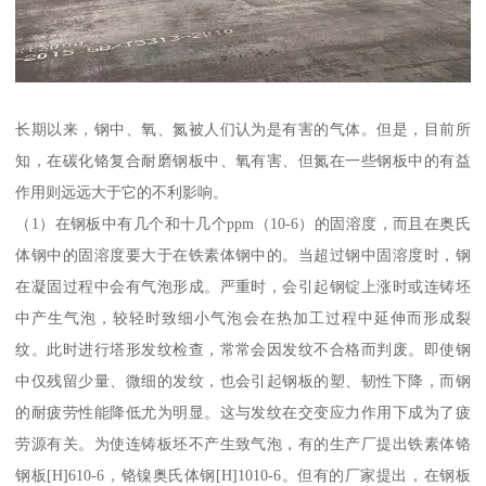
长期以来，钢中、氧、氮被人们认为是有害的气体。但是，目前所
知，在碳化铬复合耐磨钢板中、氧有害、但氮在一些钢板中的有益
作用则远远大于它的不利影响。
（1）在钢板中有几个和十几个ppm（10-6）的固溶度，而且在奥氏
体钢中的固溶度要大于在铁素体钢中的。当超过钢中固溶度时，钢
在凝固过程中会有气泡形成。严重时，会引起钢锭上涨时或连铸坯
中产生气泡，较轻时致细小气泡会在热加工过程中延伸而形成裂
纹。此时进行塔形发纹检查，常常会因发纹不合格而判废。即使钢
中仅残留少量、微细的发纹，也会引起钢板的塑、韧性下降，而钢
的耐疲劳性能降低尤为明显。这与发纹在交变应力作用下成为了疲
劳源有关。为使连铸板坯不产生致气泡，有的生产厂提出铁素体铬
钢板[H]610-6，铬镍奥氏体钢[H]1010-6。但有的厂家提出，在钢板