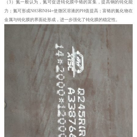
（3）氮一般认为，氮可促进钝化膜中铬的富集，提高钢的钝化能
力；氮可形成NH3和NH4+使微区溶液的PH值提高；富铬的氮化物在
金属与钝化膜的界面处形成，进一步强化了钝化膜的稳定性。