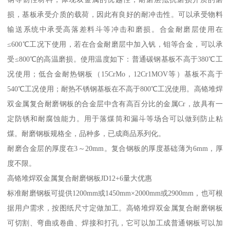
损，基板承受介质的载荷，因此有良好的耐冲击性。可以承受物料
输送系统中承受高落差料斗等冲击和磨损。合金耐磨层使用在
≤600℃工况下使用，若在合金耐磨层中加入钒，钼等合金，可以承
受≤800℃的高温磨损。使用温度如下：普通碳钢基板不高于380℃工
况使用；低合金耐热钢板（15CrMo，12Cr1MOV等）基板不高于
540℃工况使用；耐热不锈钢基板在不高于800℃工况使用。高铬堆焊
双金属复合耐磨钢板的合金层中含有高百分比的金属Cr，故具有一
定防锈和耐腐蚀能力。用于落煤筒和漏斗等场合可以做到防止粘
煤。耐磨钢板规格全，品种多，已成商品系列化。
耐磨合金层的厚度在3～20mm。复合钢板的厚度基础薄为6mm，厚
度不限。
高铬堆焊双金属复合耐磨钢板JD12+6量大优惠
标准耐磨钢板可提供1200mm或1450mm×2000mm或2900mm，也可根
据用户需求，按图纸尺寸定做加工。高铬堆焊双金属复合耐磨钢板
可切割、弯曲或卷曲、焊接和打孔，它可以加工成普通钢板可以加