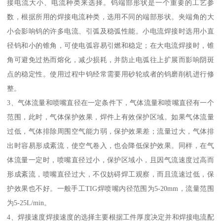
接电流大小、电流种类来选择。钨端部形状是一个重要的工艺参
数，根据所用的焊接电流种类，选用不同的端部形状。夹端角的大
小会影响钨的许多电流、引弧及稳弧性能。小电流焊接时选用小直
径钨和小的锥角，可使电弧容易引燃和稳定；在大电流焊接时，锥
角可避免过热而熔化，减少损耗，并防止电弧往上扩展而影响阴斑
点的稳定性。使用过程中钨经常需要用砂轮或者的钨磨削机进行修
整。
3、气体流量和喷嘴直径在一定条件下，气体流量和喷嘴直径有一个
范围，此时，气体保护效果，焊件上有效保护区域。如果气体流量
过低，气体排除周围空气能力弱，保护效果差；流量过大，气体排
出时容易形成紊流，使空气卷入，也会降低保护效果。同样，在气
体流量一定时，喷嘴直径过小，保护区域小，且因气流速度过高而
形成紊流，喷嘴直径过大，不仅妨碍焊工观察，而且流速过低，保
护效果也不好。一般手工TIG焊喷嘴内径范围为5-20mm，流量范围
为5-25L/min。
4、焊接速度焊接速度的选择主要根据工件厚度决定并和焊接电流配