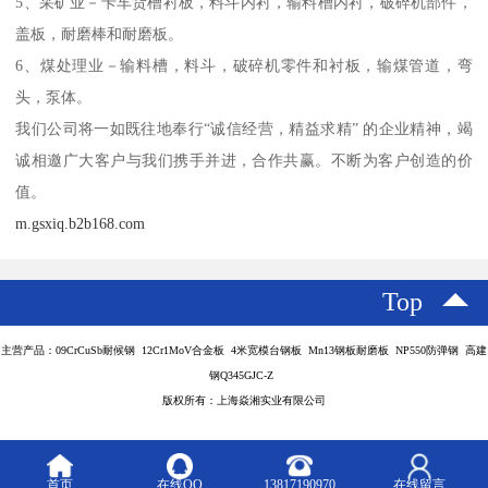
5、采矿业－卡车货槽衬板，料斗内衬，输料槽内衬，破碎机部件，
盖板，耐磨棒和耐磨板。
6、煤处理业－输料槽，料斗，破碎机零件和衬板，输煤管道，弯
头，泵体。
我们公司将一如既往地奉行“诚信经营，精益求精” 的企业精神，竭
诚相邀广大客户与我们携手并进，合作共赢。不断为客户创造的价
值。
m.gsxiq.b2b168.com
Top
主营产品：09CrCuSb耐候钢 12Cr1MoV合金板 4米宽模台钢板 Mn13钢板耐磨板 NP550防弹钢 高建
钢Q345GJC-Z
版权所有：上海焱湘实业有限公司
首页
在线QQ
13817190970
在线留言