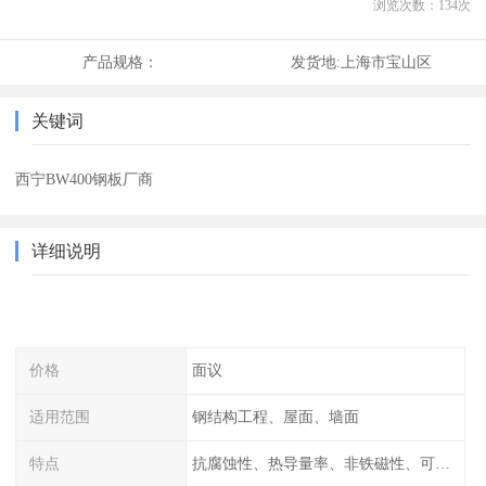
浏览次数：
134
次
产品规格：
发货地:
上海市宝山区
关键词
西宁BW400钢板厂商
详细说明
价格
面议
适用范围
钢结构工程、屋面、墙面
特点
抗腐蚀性、热导量率、非铁磁性、可加工性、可成形性、回收性