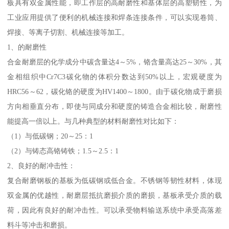
板具有双金属性能，即工作层的高耐磨性和基体层的高塑韧性，为
工业应用提供了便利的机械连接和焊条连接条件，可以实现卷筒、
焊接、等离子切割、机械连接等加工。
1、的耐磨性
合金耐磨层的化学成分中碳含量达4～5%，铬含量高达25～30%，其
金相组织中Cr7C3碳化物的体积分数达到50%以上，宏观硬度为
HRC56～62，碳化铬的硬度为HV1400～1800。由于碳化物成于磨损
方向相垂直分布，即使与同成分和硬度的铸造合金相比较，耐磨性
能提高一倍以上。与几种典型的材料耐磨性对比如下：
（1）与低碳钢；20～25：1
（2）与铸态高铬铸铁；1.5～2.5：1
2、良好的耐冲击性：
复合耐磨钢板的基板为低碳钢或低合金。不锈钢等韧性材料，体现
双金属的优越性，耐磨层抵抗磨损介质的磨损，基板承受介质的载
荷，因此有良好的耐冲击性。可以承受物料输送系统中承受高落差
料斗等冲击和磨损。