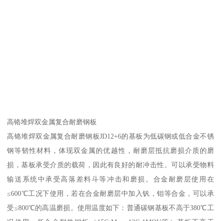
高铬堆焊双金属复合耐磨钢板
高铬堆焊双金属复合耐磨钢板JD12+6的基板为低碳钢或低合金不锈
钢等韧性材料，体现双金属的优越性，耐磨层抵抗磨损介质的磨
损，基板承受介质的载荷，因此有良好的耐冲击性。可以承受物料
输送系统中承受高落差料斗等冲击和磨损。合金耐磨层使用在
≤600℃工况下使用，若在合金耐磨层中加入钒，钼等合金，可以承
受≤800℃的高温磨损。使用温度如下：普通碳钢基板不高于380℃工