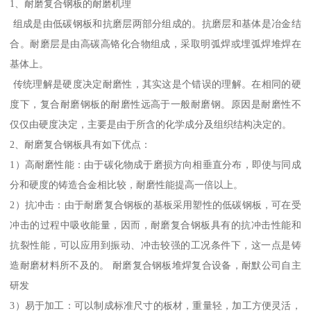
1、耐磨复合钢板的耐磨机理
组成是由低碳钢板和抗磨层两部分组成的。抗磨层和基体是冶金结
合。耐磨层是由高碳高铬化合物组成，采取明弧焊或埋弧焊堆焊在
基体上。
传统理解是硬度决定耐磨性，其实这是个错误的理解。在相同的硬
度下，复合耐磨钢板的耐磨性远高于一般耐磨钢。原因是耐磨性不
仅仅由硬度决定，主要是由于所含的化学成分及组织结构决定的。
2、耐磨复合钢板具有如下优点：
1）高耐磨性能：由于碳化物成于磨损方向相垂直分布，即使与同成
分和硬度的铸造合金相比较，耐磨性能提高一倍以上。
2）抗冲击：由于耐磨复合钢板的基板采用塑性的低碳钢板，可在受
冲击的过程中吸收能量，因而，耐磨复合钢板具有的抗冲击性能和
抗裂性能，可以应用到振动、冲击较强的工况条件下，这一点是铸
造耐磨材料所不及的。 耐磨复合钢板堆焊复合设备，耐默公司自主
研发
3）易于加工：可以制成标准尺寸的板材，重量轻，加工方便灵活，