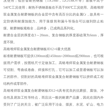
况使用；低合金耐热钢板（15CrMo，12Cr1MOV等）基板不高于
540℃工况使用；耐热不锈钢基板在不高于800℃工况使用。高铬堆焊
双金属复合耐磨钢板的合金层中含有高百分比的金属Cr，故具有一
定防锈和耐腐蚀能力。用于落煤筒和漏斗等场合可以做到防止粘
煤。耐磨钢板规格全，品种多，已成商品系列化。
耐磨合金层的厚度在3～20mm。复合钢板的厚度基础薄为6mm，厚
度不限。
高铬堆焊双金属复合耐磨钢板JD12+6量大优惠
标准耐磨钢板可提供1200mm或1450mm×2000mm或2900mm，也可根
据用户需求，按图纸尺寸定做加工。高铬堆焊双金属复合耐磨钢板
可切割、弯曲或卷曲、焊接和打孔，它可以加工成普通钢板可以加
工的部件。切割好的高铬堆焊双金属复合耐磨钢板可以拼焊成工程
结构件或零部件。
高铬堆焊双金属复合耐磨钢板JD12+6具有优良的抗磨损、腐蚀、冲
击性及易加工性等特点，而且比一般的耐磨产品廉，因此在国内外
受到了广泛的关注，被广泛应用于冶金、煤炭、水泥、矿山、电力