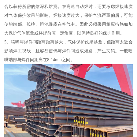
合以获得所需的熔深和熔宽。在高速自动焊时，还要考虑焊接速度
对气体保护效果的影响。焊接速度过大，保护气流严重偏后，可能
使钨端部、弧柱、熔池暴露在空气中。因此必须采用相应措施如加
大保护气体流量或将焊前倾一定角度，以保持良好的保护作用。
5、喷嘴与焊件间距离距离越大，气体保护效果越差，但距离太近会
影响焊工视线，且容易使钨与焊件间造成短路，产生夹钨。一般喷
嘴端部与焊件间距离在8-14mm之间。