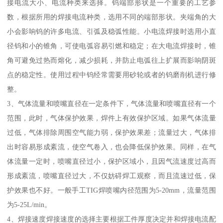
接电流大小、电流种类来选择。钨端部形状是一个重要的工艺参
数，根据所用的焊接电流种类，选用不同的端部形状。夹端角的大
小会影响钨的许多电流、引弧及稳弧性能。小电流焊接时选用小直
径钨和小的锥角，可使电弧容易引燃和稳定；在大电流焊接时，锥
角可避免过热而熔化，减少损耗，并防止电弧往上扩展而影响阴斑
点的稳定性。使用过程中钨经常需要用砂轮或者的钨磨削机进行修
整。
3、气体流量和喷嘴直径在一定条件下，气体流量和喷嘴直径有一个
范围，此时，气体保护效果，焊件上有效保护区域。如果气体流量
过低，气体排除周围空气能力弱，保护效果差；流量过大，气体排
出时容易形成紊流，使空气卷入，也会降低保护效果。同样，在气
体流量一定时，喷嘴直径过小，保护区域小，且因气流速度过高而
形成紊流，喷嘴直径过大，不仅妨碍焊工观察，而且流速过低，保
护效果也不好。一般手工TIG焊喷嘴内径范围为5-20mm，流量范围
为5-25L/min。
4、焊接速度焊接速度的选择主要根据工件厚度决定并和焊接电流配