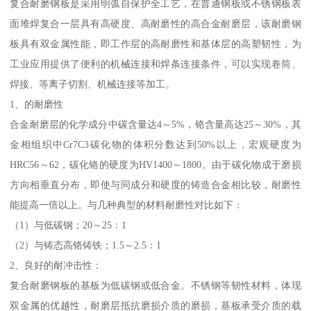
复合耐磨钢板是采用明弧自保护全工艺，在普通钢板或不锈钢板表
面堆焊复合一层具有高硬度、高耐磨性的高合金耐磨层，该耐磨钢
板具有双金属性能，即工作层的高耐磨性和基体层的高塑韧性，为
工业应用提供了便利的机械连接和焊条连接条件，可以实现卷筒、
焊接、等离子切割、机械连接等加工。
1、的耐磨性
合金耐磨层的化学成分中碳含量达4～5%，铬含量高达25～30%，其
金相组织中Cr7C3碳化物的体积分数达到50%以上，宏观硬度为
HRC56～62，碳化铬的硬度为HV1400～1800。由于碳化物成于磨损
方向相垂直分布，即使与同成分和硬度的铸造合金相比较，耐磨性
能提高一倍以上。与几种典型的材料耐磨性对比如下：
（1）与低碳钢；20～25：1
（2）与铸态高铬铸铁；1.5～2.5：1
2、良好的耐冲击性：
复合耐磨钢板的基板为低碳钢或低合金。不锈钢等韧性材料，体现
双金属的优越性，耐磨层抵抗磨损介质的磨损，基板承受介质的载