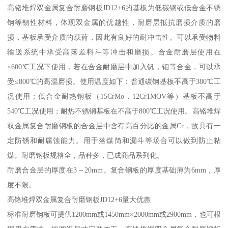
高铬堆焊双金属复合耐磨钢板JD12+6的基板为低碳钢或低合金不锈
钢等韧性材料，体现双金属的优越性，耐磨层抵抗磨损介质的磨
损，基板承受介质的载荷，因此有良好的耐冲击性。可以承受物料
输送系统中承受高落差料斗等冲击和磨损。合金耐磨层使用在
≤600℃工况下使用，若在合金耐磨层中加入钒，钼等合金，可以承
受≤800℃的高温磨损。使用温度如下：普通碳钢基板不高于380℃工
况使用；低合金耐热钢板（15CrMo，12Cr1MOV等）基板不高于
540℃工况使用；耐热不锈钢基板在不高于800℃工况使用。高铬堆焊
双金属复合耐磨钢板的合金层中含有高百分比的金属Cr，故具有一
定防锈和耐腐蚀能力。用于落煤筒和漏斗等场合可以做到防止粘
煤。耐磨钢板规格全，品种多，已成商品系列化。
耐磨合金层的厚度在3～20mm。复合钢板的厚度基础薄为6mm，厚
度不限。
高铬堆焊双金属复合耐磨钢板JD12+6量大优惠
标准耐磨钢板可提供1200mm或1450mm×2000mm或2900mm，也可根