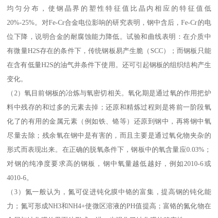
均匀分布，使钢晶界的塑性特征值比晶内相应的特征值低
20%-25%。对Fe-Cr合金电位影响的研究表明，钢中含后，Fe-Cr的电
位下降，说明合金的耐腐蚀能力降低。试验和曲线表明：在介质中
有微量H2S存在的条件下，传统钢板易产生脆（SCC）；而钢板只能
在含有低量H2S的油气井条件下使用。还可引起钢板的组织结构产生
变化。
（2）氧目前钢板的冶炼与氧密切相关。氧化期是通过氧的作用把炉
料中残存的和过多的元素去掉；还原和精炼过程则是将前一阶段氧
化了的有用的金属元素（例如铁、铬等）还原到钢中，再将钢中氧
尽量去除；残余氧在钢中是有害的，而且主要是通过氧化物夹杂的
形式而表现出来。在正确的脱氧条件下，钢板中的氧含量应0.03%；
对钢的纯净度要求高的钢板，钢中氧量越低越好，例如2010-6或
4010-6。
（3）氮一般认为，氮可促进钝化膜中铬的富集，提高钢的钝化能
力；氮可形成NH3和NH4+使微区溶液的PH值提高；富铬的氮化物在