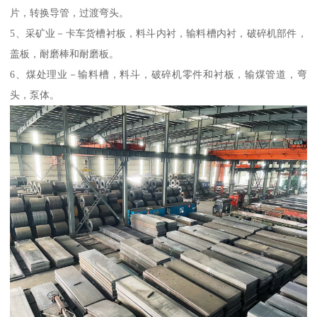
片，转换导管，过渡弯头。
5、采矿业－卡车货槽衬板，料斗内衬，输料槽内衬，破碎机部件，
盖板，耐磨棒和耐磨板。
6、煤处理业－输料槽，料斗，破碎机零件和衬板，输煤管道，弯
头，泵体。