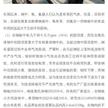
长期以来，钢中、氧、氮被人们认为是有害的气体。但是，目前所
知，在碳化铬复合耐磨钢板中、氧有害、但氮在一些钢板中的有益
作用则远远大于它的不利影响。
（1）在钢板中有几个和十几个ppm（10-6）的固溶度，而且在奥氏
体钢中的固溶度要大于在铁素体钢中的。当超过钢中固溶度时，钢
在凝固过程中会有气泡形成。严重时，会引起钢锭上涨时或连铸坯
中产生气泡，较轻时致细小气泡会在热加工过程中延伸而形成裂
纹。此时进行塔形发纹检查，常常会因发纹不合格而判废。即使钢
中仅残留少量、微细的发纹，也会引起钢板的塑、韧性下降，而钢
的耐疲劳性能降低尤为明显。这与发纹在交变应力作用下成为了疲
劳源有关。为使连铸板坯不产生致气泡，有的生产厂提出铁素体铬
钢板[H]610-6，铬镍奥氏体钢[H]1010-6。但有的厂家提出，在钢板
小方坯连铸中，希望钢中[H]210-6或310-6。研究在1Cr18Ni9Ti钢板
的分布表明，在晶界处的浓度要比晶内高3-4cm3/100g。在钢内的不