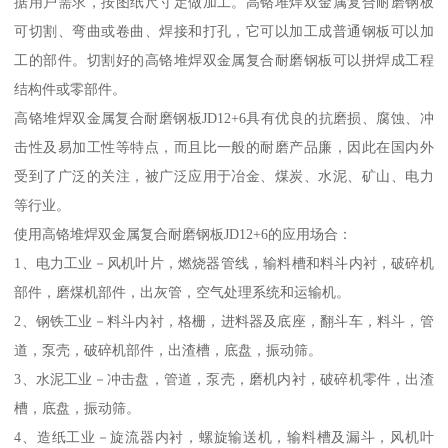
据用户需求，按图纸尺寸定做加工。高铬堆焊双金属复合耐磨钢板
可切割、弯曲或卷曲、焊接和打孔，它可以加工成普通钢板可以加
工的部件。切割好的高铬堆焊双金属复合耐磨钢板可以拼焊成工程
结构件或零部件。
高铬堆焊双金属复合耐磨钢板JD12+6具有优良的抗磨损、腐蚀、冲
击性及易加工性等特点，而且比一般的耐磨产品廉，因此在国内外
受到了广泛的关注，被广泛应用于冶金、煤炭、水泥、矿山、电力
等行业。
使用高铬堆焊双金属复合耐磨钢板JD12+6的应用场合：
1、电力工业－风机叶片，燃烧器管线，输料槽和料斗内衬，破碎机
部件，磨煤机部件，出灰管，空气处理系统和运输机。
2、钢铁工业－料斗内衬，格栅，进料器及底座，翻斗车，料斗，管
道，泵壳，破碎机部件，出渣槽，底盘，振动筛。
3、水泥工业－冲击盘，管道，泵壳，磨机内衬，破碎机零件，出渣
槽，底盘，振动筛。
4、造纸工业－旋流器内衬，螺旋输送机，输料槽及漏斗，风机叶