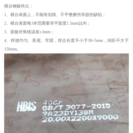
模台钢板特点：
1、模台表面上，不能有划痕、不平整擦伤等损伤缺陷；
2、模台表面每3米范围要求平面度1.5mm以内；
3、面板对角线误差±3mm；
4、焊接均匀、美观、牢固，焊点长度不小于30×5mm，间距不大于
150mm。