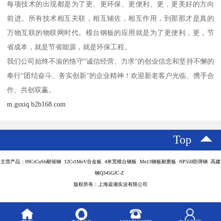
每项技术的出现都是为了更、更环保、更便利、更，更美好的方向
前进。所有技术相互关联，相互辅佐，相互作用，到那那才是真的
万物互联的物联网时代。模台钢板的应用就是为了更便利，更，节
省成本，就是节省能源，就是环保工程。
我们公司始终不渝的恪守“诚信经营、力求”的创业信念和坚持不懈的
奉行“团结奋斗、务实创新”的企业精神！欢迎新老客户光临、携手合
作、共创双赢。
m.gsxiq.b2b168.com
Top
主营产品：09CrCuSb耐候钢 12Cr1MoV合金板 4米宽模台钢板 Mn13钢板耐磨板 NP550防弹钢 高建
钢Q345GJC-Z
版权所有：上海焱湘实业有限公司