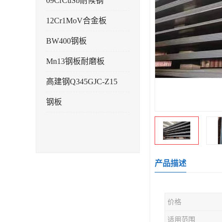
09CrCuSb耐候钢
12Cr1MoV合金板
BW400钢板
Mn13钢板耐磨板
高建钢Q345GJC-Z15
钢板
产品描述
价格
适用范围