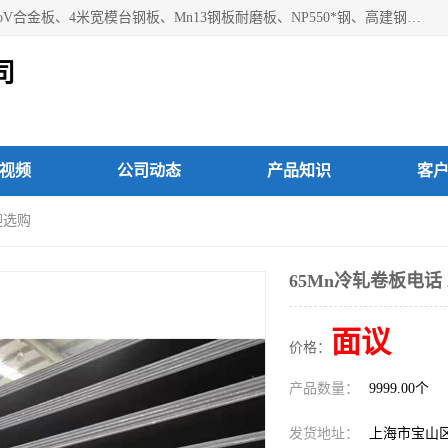
上海焱湘实业有限公司主营产品：09CrCuSb耐候钢、12Cr1MoV合金板、4米宽模台钢板、Mn13钢板耐磨板、NP550*钢、高建钢Q345GJC-Z15等；欢迎前来咨询选购。
司
视频
公司动态
产品知识
客
迎选购
65Mn冷轧卷板电话
面议
价格：
产品数量：
9999.00个
发货地址：
上海市宝山