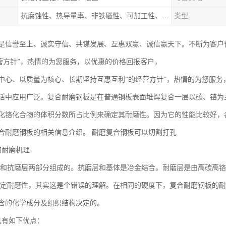
抗腐蚀性、热导量率、非铁磁性、可加工性、可成形性、回收性
类型
是信誉至上、诚实守信、共谋发展、互惠双赢、诚信赢天下。不断为客户
经营方针”，热情的为您服务，以优惠的价格回报客户，
中心、以质量为核心、长期坚持互惠互利”的经营方针”，热情的为您服务
活中应用广泛。复合耐磨钢板是在普通钢板表面堆焊复合一层以碳、铬为
化铬化合物的体积分数所占比例来确定其耐磨性。因为它的性能比较好，
合耐磨钢板的相关信息介绍。 耐磨复合钢板可以切割打孔
的耐磨机理
和抗磨层两部分组成的。抗磨层和基体是冶金结合。耐磨层是由高碳高铬
定耐磨性，其实这是个错误的理解。在相同的硬度下，复合耐磨钢板的耐
含的化学成分及组织结构决定的。
具有如下优点：