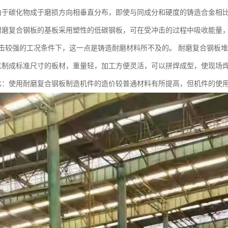
由于碳化物成于磨损方向相垂直分布，即使与同成分和硬度的铸造合金相
耐磨复合钢板的基板采用塑性的低碳钢板，可在受冲击的过程中吸收能量
击较强的工况条件下，这一点是铸造耐磨材料所不及的。 耐磨复合钢板
以制成标准尺寸的板材，重量轻，加工方便灵活，可以拼焊成型，使现场
比：使用耐磨复合钢板制造机件的造价较普通材料有所提高，但机件的使