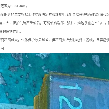
范围为5-25L/min。
速度的选择主要根据工件厚度决定并和焊接电流配合以获得所需的熔深和
度过大，保护气流严重偏后，可能使钨端部、弧柱、熔池暴露在空气中。
好的保护作用。
距离距离越大，气体保护效果越差，但距离太近会影响焊工视线，且容易
之间。