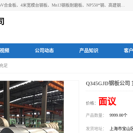
上海焱湘实业有限公司主营产品：09CrCuSb耐候钢、12Cr1MoV合金板、4米宽模台钢板、Mn13钢板耐磨板、NP550*钢、高建钢Q345GJC-Z15等；欢迎前来咨询选购。
司
视频
公司动态
产品知识
客
源充足
Q345GJD钢板公司
面议
价格：
产品数量：
9999.00个
发货地址：
上海市宝山