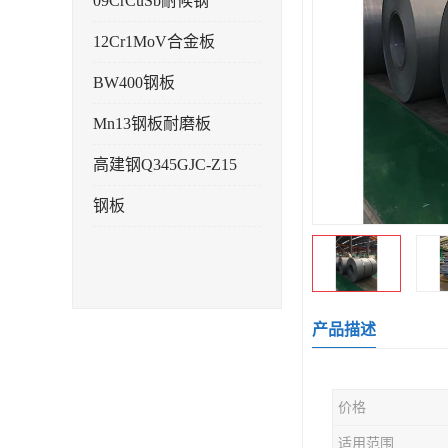
09CrCuSb耐候钢
12Cr1MoV合金板
BW400钢板
Mn13钢板耐磨板
高建钢Q345GJC-Z15
钢板
产品描述
价格
适用范围