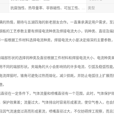
抗腐蚀性、热导量率、非铁磁性、可加工性、可成形性、回收性
类型
满的热情，期待与五湖四海的新老朋友合作。一直秉承满足用户需求，至
钢板的工艺参数主要有焊接电流种类及焊接电流大小，钨种类、直径及端
择一般根据工件材料选择电流种类，焊接电流大小是决定熔深的主要参数
和端部形状的选择钨种类及直径根据工件材料和焊接电流大小、电流种类
用不同的端部形状。夹端角的大小会影响钨的许多电流、引弧及稳弧性能
电流焊接时，锥角可避免过热而熔化，减少损耗，并防止电弧往上扩展而
整。
嘴直径在一定条件下，气体流量和喷嘴直径有一个范围，此时，气体保护
，保护效果差；流量过大，气体排出时容易形成紊流，使空气卷入，也会
且因气流速度过高而形成紊流，喷嘴直径过大，不仅妨碍焊工观察，而且流