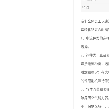
特点
我们全体员工以饱
焊碳化铬复合耐磨
1、电流种类的选
选择。
2、钨种类、直径
焊接电流种类，选
引燃和稳定；在大
的钨磨削机进行修
3、气体流量和喷
除周围空气能力弱
小，保护区域小，