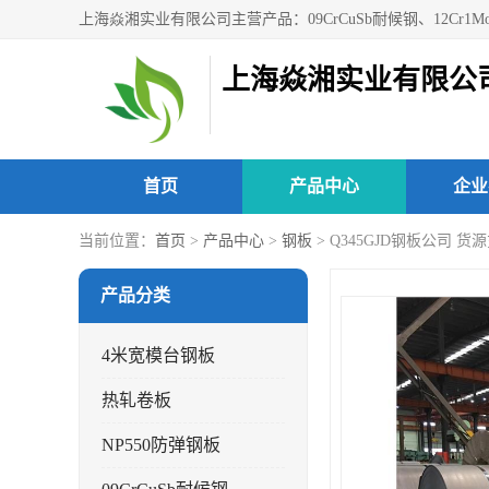
上海焱湘实业有限公
首页
产品中心
企业
当前位置：
首页
>
产品中心
>
钢板
> Q345GJD钢板公司 货
产品分类
4米宽模台钢板
热轧卷板
NP550防弹钢板