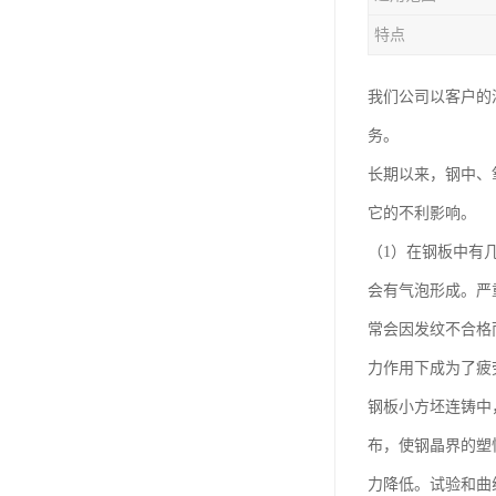
特点
我们公司以客户的
务。
长期以来，钢中、
它的不利影响。
（1）在钢板中有
会有气泡形成。严
常会因发纹不合格
力作用下成为了疲劳
钢板小方坯连铸中，希
布，使钢晶界的塑性
力降低。试验和曲