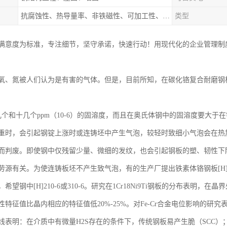
抗腐蚀性、热导量率、非铁磁性、可加工性、可成形性、回收性
类型
满意度为标准，专注细节，坚守承诺，快速行动！用现代化的企业管理制
氧、氮被人们认为是有害的气体。但是，目前所知，在碳化铬复合耐磨钢
几个和十几个ppm（10-6）的固溶度，而且在奥氏体钢中的固溶度要大
重时，会引起钢锭上涨时或连铸坯中产生气泡，较轻时致细小气泡会在热
而判废。即使钢中仅残留少量、微细的发纹，也会引起钢板的塑、韧性下
源有关。为使连铸板坯不产生致气泡，有的生产厂提出铁素体铬钢板[H]610
望钢中[H]210-6或310-6。研究在1Cr18Ni9Ti钢板的分布表明，在晶
特征值比晶内相应的特征值低20%-25%。对Fe-Cr合金电位影响的研究
线表明：在介质中有微量H2S存在的条件下，传统钢板易产生脆（SCC）