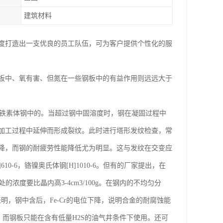
建筑材料
度打造出一支优良的员工队伍，可为客户提供个性化的服
板中、氧有害、但氮在一些钢板中的有益作用则远远大于
于在铁素体钢中的。当超过钢中固溶度时，钢在凝固过程中
加工过程中延伸而形成裂纹。此时进行塔形发纹检查，常
降，而钢的耐疲劳性能降低尤为明显。这与发纹在交变应
-6，铬镍奥氏体钢[H]1010-6。但有的厂家提出，在
界处的浓度要比晶内高3-4cm3/100g。在钢内的不均匀分
表明，钢中含后，Fe-Cr的电位下降，说明合金的耐腐蚀能
；而钢板只能在含有低量H2S的油气井条件下使用。还可