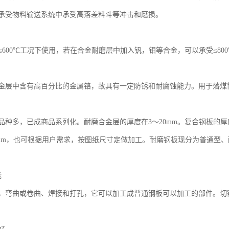
承受物料输送系统中承受高落差料斗等冲击和磨损。
：
≤600℃工况下使用，若在合金耐磨层中加入钒，钼等合金，可以承受≤80
金层中含有高百分比的金属铬，故具有一定防锈和耐腐蚀能力。用于落煤
品种多，已成商品系列化。耐磨合金层的厚度在3～20mm。复合钢板的厚
×2000mm，也可根据用户需求，按图纸尺寸定做加工。耐磨钢板现分为普
能
，弯曲或卷曲、焊接和打孔，它可以加工成普通钢板可以加工的部件。切