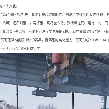
构产生变化。
的冶炼与氧密切相关。氧化期是通过氧的作用把炉料中残存的和过多的元
、铬等）还原到钢中，再将钢中氧尽量去除；残余氧在钢中是有害的，而
氧含量应0.03%；对钢的纯净度要求高的钢板，钢中氧量越低越好，例如2010
，氮可促进钝化膜中铬的富集，提高钢的钝化能力；氮可形成NH3和NH4
一步强化了钝化膜的稳定性。