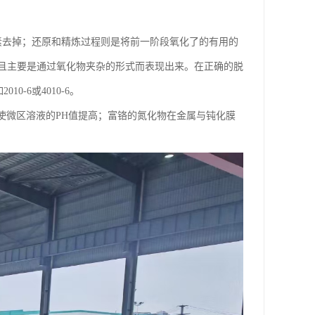
素去掉；还原和精炼过程则是将前一阶段氧化了的有用的
且主要是通过氧化物夹杂的形式而表现出来。在正确的脱
-6或4010-6。
+使微区溶液的PH值提高；富铬的氮化物在金属与钝化膜