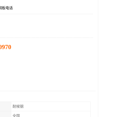
00钢板电话
0970
耐候钢
全国