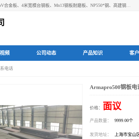
上海焱湘实业有限公司主营产品：09CrCuSb耐候钢、12Cr1MoV合金板、4米宽模台钢板、Mn13钢板耐磨板、NP550*钢、高建钢Q345GJC-Z15等；欢迎前来咨询选购。
司
视频
公司动态
产品知识
客
 联系电话
Armapro500钢板
面议
价格：
产品数量：
9999.00个
发货地址：
上海市宝山