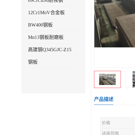
09CrCuSb耐候钢
12Cr1MoV合金板
BW400钢板
Mn13钢板耐磨板
高建钢Q345GJC-Z15
钢板
产品描述
价格
适用范围