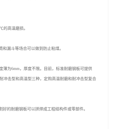
0℃的高温磨损。
筒和漏斗等场合可以做到防止粘煤。
度薄为6mm，厚度不限。目前，标准耐磨钢板可提供
通型、耐冲击型和高温型三种，定购高温耐磨和耐冲击型复合
割好的耐磨钢板可以拼焊成工程结构件或零部件。