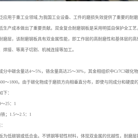
泛应用于重工业领域,为我国工业设备、工件的磨损失效提供了重要的耐
低生产成本做出了重要贡献。双金复合耐磨钢板是采用明弧自保护全工艺
耐磨层，该耐磨钢板具有双金属性能，即工作层的高耐磨性和基体层的高
、焊接、等离子切割、机械连接等加工。
分中碳含量达4～5%，铬含量高达25～30%，其金相组织中Cr7C3碳化物
1400～1800。由于碳化物成于磨损方向相垂直分布，即使与同成分和硬
如下：
～25：1
；1.5～2.5：1
性：
板为低碳钢或低合金。不锈钢等韧性材料，体现双金属的优越性，耐磨层