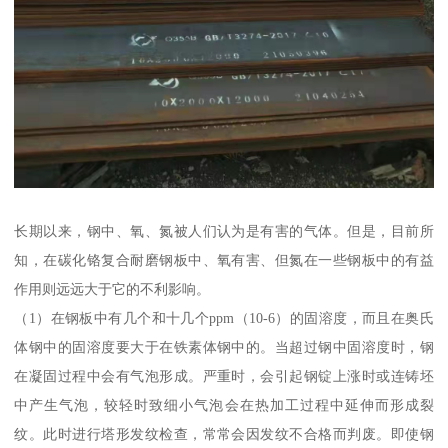
长期以来，钢中、氧、氮被人们认为是有害的气体。但是，目前所
知，在碳化铬复合耐磨钢板中、氧有害、但氮在一些钢板中的有益
作用则远远大于它的不利影响。
（1）在钢板中有几个和十几个ppm（10-6）的固溶度，而且在奥氏
体钢中的固溶度要大于在铁素体钢中的。当超过钢中固溶度时，钢
在凝固过程中会有气泡形成。严重时，会引起钢锭上涨时或连铸坯
中产生气泡，较轻时致细小气泡会在热加工过程中延伸而形成裂
纹。此时进行塔形发纹检查，常常会因发纹不合格而判废。即使钢