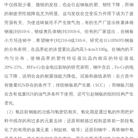
中仅残留少量、微细的发纹，也会引起钢板的塑、韧性下降，而钢
的耐疲劳性能降低尤为明显。这与发纹在交变应力作用下成为了疲
劳源有关。为使连铸板坯不产生致气泡，有的生产厂提出铁素体铬
钢板[H]610-6，铬镍奥氏体钢[H]1010-6。但有的厂家提出，在钢板
小方坯连铸中，希望钢中[H]210-6或310-6。研究在1Cr18Ni9Ti钢板
的分布表明，在晶界处的浓度要比晶内高3-4cm3/100g。在钢内的不
均匀分布，使钢晶界的塑性特征值比晶内相应的特征值低
20%-25%。对Fe-Cr合金电位影响的研究表明，钢中含后，Fe-Cr的电
位下降，说明合金的耐腐蚀能力降低。试验和曲线表明：在介质中
有微量H2S存在的条件下，传统钢板易产生脆（SCC）；而钢板只能
在含有低量H2S的油气井条件下使用。还可引起钢板的组织结构产生
变化。
（2）氧目前钢板的冶炼与氧密切相关。氧化期是通过氧的作用把炉
料中残存的和过多的元素去掉；还原和精炼过程则是将前一阶段氧
化了的有用的金属元素（例如铁、铬等）还原到钢中，再将钢中氧