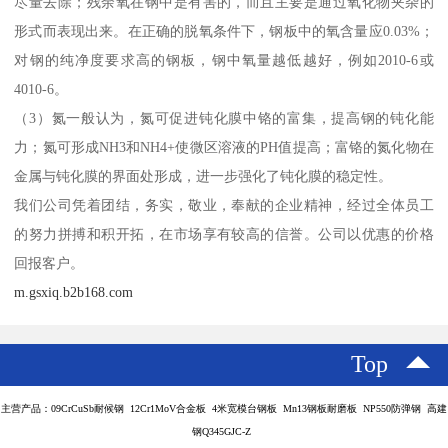
尽量去除；残余氧在钢中是有害的，而且主要是通过氧化物夹杂的
形式而表现出来。在正确的脱氧条件下，钢板中的氧含量应0.03%；
对钢的纯净度要求高的钢板，钢中氧量越低越好，例如2010-6或
4010-6。
（3）氮一般认为，氮可促进钝化膜中铬的富集，提高钢的钝化能
力；氮可形成NH3和NH4+使微区溶液的PH值提高；富铬的氮化物在
金属与钝化膜的界面处形成，进一步强化了钝化膜的稳定性。
我们公司凭着团结，务实，敬业，奉献的企业精神，经过全体员工
的努力拼搏和积开拓，在市场享有较高的信誉。公司以优惠的价格
回报客户。
m.gsxiq.b2b168.com
Top
主营产品：09CrCuSb耐候钢 12Cr1MoV合金板 4米宽模台钢板 Mn13钢板耐磨板 NP550防弹钢 高建
钢Q345GJC-Z