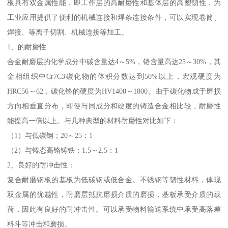
板具有双金属性能，即工作层的高耐磨性和基体层的高塑韧性，为
工业应用提供了便利的机械连接和焊条连接条件，可以实现卷筒、
焊接、等离子切割、机械连接等加工。
1、的耐磨性
合金耐磨层的化学成分中碳含量达4～5%，铬含量高达25～30%，其
金相组织中Cr7C3碳化物的体积分数达到50%以上，宏观硬度为
HRC56～62，碳化铬的硬度为HV1400～1800。由于碳化物成于磨损
方向相垂直分布，即使与同成分和硬度的铸造合金相比较，耐磨性
能提高一倍以上。与几种典型的材料耐磨性对比如下：
（1）与低碳钢；20～25：1
（2）与铸态高铬铸铁；1.5～2.5：1
2、良好的耐冲击性：
复合耐磨钢板的基板为低碳钢或低合金。不锈钢等韧性材料，体现
双金属的优越性，耐磨层抵抗磨损介质的磨损，基板承受介质的载
荷，因此有良好的耐冲击性。可以承受物料输送系统中承受高落差
料斗等冲击和磨损。