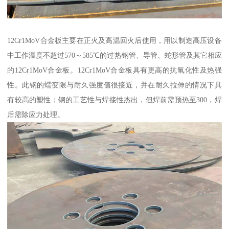
12Cr1MoV合金板主要在正火及高温回火后使用，用以制造高压设备
中工作温度不超过570～585℃的过热钢管、导管、蛇形管及其它相应
的12Cr1MoV合金板。12Cr1MoV合金板具有更高的抗氧化性及热强
性。此钢的蠕变限与耐久强度值很接近，并在耐久拉伸的情况下具
有较高的塑性；钢的工艺性与焊接性杰出，但焊前需预热至300，焊
后需除应力处理。