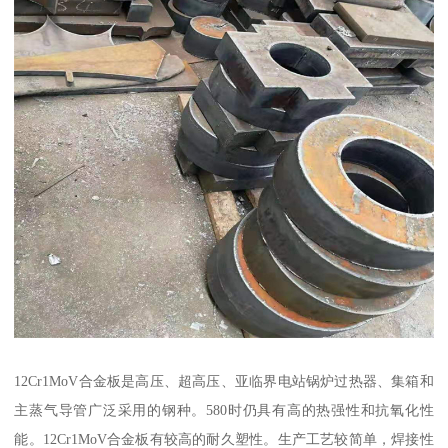
12Cr1MoV合金板是高压、超高压、亚临界电站锅炉过热器、集箱和
主蒸气导管广泛采用的钢种。580时仍具有高的热强性和抗氧化性
能。12Cr1MoV合金板有较高的耐久塑性。生产工艺较简单，焊接性