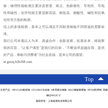
验；物理性能检测主要涉及密度、熔点、热膨胀性、导热性、导电
性和磁性；化学性能主要是耐高温、耐低温、耐酸性、碱性和抗氧
化性等方面的检测。
综上的多项检测，基本上可以满足不同材质钢板不同用途的需要标
准。
我们公司本着以人为本，真诚合作，创新发展，拓展未来，铸就辉
煌的宗旨，“让客户满意”是我们的目标，“不断追求超越自我，提供
好产品，奉献与消费者”为社会造福，是本公司的愿望。
m.gsxiq.b2b168.com
Top
主营产品：09CrCuSb耐候钢 12Cr1MoV合金板 4米宽模台钢板 Mn13钢板耐磨板 NP550防弹钢 高建
钢Q345GJC-Z
版权所有：上海焱湘实业有限公司