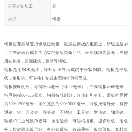
是否定制加工
是
类型
钢板
钢板压花能够变成钢板压纹板，应属在钢板的框架上，所经压延加
工而在表面行成各类花纹的钢板类新产品，应用领域为普遍，关键
用在包装，房屋建筑，幕墙等领域。
钢板是用钢水浇注，冷却后压制而成的平板状钢材。钢板是平板
状，矩形的，可直接轧制或由宽钢带剪切而成。
钢板按厚度分，薄钢板<4毫米（薄0.2毫米），中厚钢板4~60毫米，
特厚钢板60~115毫米。钢板按轧制分，分热轧和冷轧。薄板的宽度
为500~1500毫米；厚的宽度为600~3000毫米。薄板按钢种分，有普
通钢、钢、合金钢、弹簧钢、不锈钢、工具钢、耐热钢、轴承钢、
硅钢和工业纯铁薄板等；按用途分，有油桶用板、搪瓷用板、用板
等；按表面涂镀层分，有镀锌薄板、镀锡薄板、镀铅薄板、塑料复