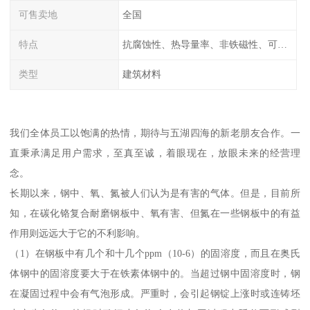
可售卖地
全国
特点
抗腐蚀性、热导量率、非铁磁性、可加工性、可成形性、回收性
类型
建筑材料
我们全体员工以饱满的热情，期待与五湖四海的新老朋友合作。一
直秉承满足用户需求，至真至诚，着眼现在，放眼未来的经营理
念。
长期以来，钢中、氧、氮被人们认为是有害的气体。但是，目前所
知，在碳化铬复合耐磨钢板中、氧有害、但氮在一些钢板中的有益
作用则远远大于它的不利影响。
（1）在钢板中有几个和十几个ppm（10-6）的固溶度，而且在奥氏
体钢中的固溶度要大于在铁素体钢中的。当超过钢中固溶度时，钢
在凝固过程中会有气泡形成。严重时，会引起钢锭上涨时或连铸坯