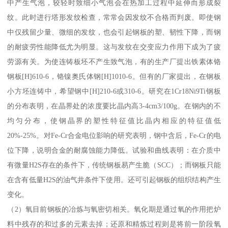
中产生气泡，较轻时致细小气泡会在热加工过程中延伸而形成裂
纹。此时进行塔形发纹检查，常常会因发纹不合格而判废。即使钢
中仅残留少量、微细的发纹，也会引起钢板的塑、韧性下降，而钢
的耐疲劳性能降低尤为明显。这与发纹在交变应力作用下成为了疲
劳源有关。为使连铸板坯不产生致气泡，有的生产厂提出铁素体铬
钢板[H]610-6，铬镍奥氏体钢[H]1010-6。但有的厂家提出，在钢板
小方坯连铸中，希望钢中[H]210-6或310-6。研究在1Cr18Ni9Ti钢板
的分布表明，在晶界处的浓度要比晶内高3-4cm3/100g。在钢内的不
均匀分布，使钢晶界的塑性特征值比晶内相应的特征值低
20%-25%。对Fe-Cr合金电位影响的研究表明，钢中含后，Fe-Cr的电
位下降，说明合金的耐腐蚀能力降低。试验和曲线表明：在介质中
有微量H2S存在的条件下，传统钢板易产生脆（SCC）；而钢板只能
在含有低量H2S的油气井条件下使用。还可引起钢板的组织结构产生
变化。
（2）氧目前钢板的冶炼与氧密切相关。氧化期是通过氧的作用把炉
料中残存的和过多的元素去掉；还原和精炼过程则是将前一阶段氧