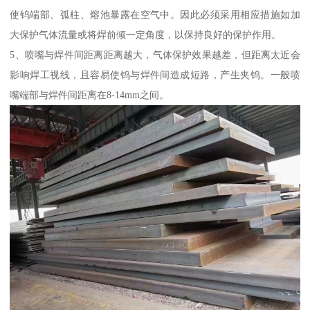
使钨端部、弧柱、熔池暴露在空气中。因此必须采用相应措施如加
大保护气体流量或将焊前倾一定角度，以保持良好的保护作用。
5、喷嘴与焊件间距离距离越大，气体保护效果越差，但距离太近会
影响焊工视线，且容易使钨与焊件间造成短路，产生夹钨。一般喷
嘴端部与焊件间距离在8-14mm之间。