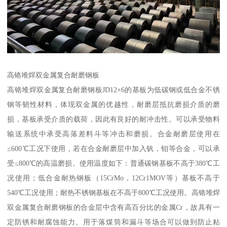
高铬堆焊双金属复合耐磨钢板
高铬堆焊双金属复合耐磨钢板JD12+6的基板为低碳钢或低合金不锈
钢等韧性材料，体现双金属的优越性，耐磨层抵抗磨损介质的磨
损，基板承受介质的载荷，因此有良好的耐冲击性。可以承受物料
输送系统中承受高落差料斗等冲击和磨损。合金耐磨层使用在
≤600℃工况下使用，若在合金耐磨层中加入钒，钼等合金，可以承
受≤800℃的高温磨损。使用温度如下：普通碳钢基板不高于380℃工
况使用；低合金耐热钢板（15CrMo，12Cr1MOV等）基板不高于
540℃工况使用；耐热不锈钢基板在不高于800℃工况使用。高铬堆焊
双金属复合耐磨钢板的合金层中含有高百分比的金属Cr，故具有一
定防锈和耐腐蚀能力。用于落煤筒和漏斗等场合可以做到防止粘