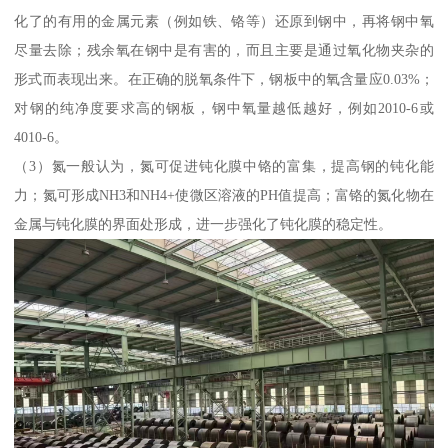
化了的有用的金属元素（例如铁、铬等）还原到钢中，再将钢中氧
尽量去除；残余氧在钢中是有害的，而且主要是通过氧化物夹杂的
形式而表现出来。在正确的脱氧条件下，钢板中的氧含量应0.03%；
对钢的纯净度要求高的钢板，钢中氧量越低越好，例如2010-6或
4010-6。
（3）氮一般认为，氮可促进钝化膜中铬的富集，提高钢的钝化能
力；氮可形成NH3和NH4+使微区溶液的PH值提高；富铬的氮化物在
金属与钝化膜的界面处形成，进一步强化了钝化膜的稳定性。