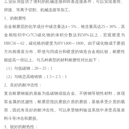
工业应用提供了便利的机械连接和焊条连接条件，可以实现卷筒、
焊接、等离子切割、机械连接等加工。
1、的耐磨性
合金耐磨层的化学成分中碳含量达4～5%，铬含量高达25～30%，其
金相组织中Cr7C3碳化物的体积分数达到50%以上，宏观硬度为
HRC56～62，碳化铬的硬度为HV1400～1800。由于碳化物成于磨损
方向相垂直分布，即使与同成分和硬度的铸造合金相比较，耐磨性
能提高一倍以上。与几种典型的材料耐磨性对比如下：
（1）与低碳钢；20～25：1
（2）与铸态高铬铸铁；1.5～2.5：1
2、良好的耐冲击性：
复合耐磨钢板的基板为低碳钢或低合金。不锈钢等韧性材料，体现
双金属的优越性，耐磨层抵抗磨损介质的磨损，基板承受介质的载
荷，因此有良好的耐冲击性。可以承受物料输送系统中承受高落差
料斗等冲击和磨损。
3、较好的耐热性：