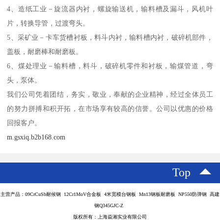
4、造纸工业－旋流器内衬，螺旋输送机，输料槽及漏斗，风机叶
片，转换导管，过渡弯头。
5、采矿业－卡车货槽衬板，料斗内衬，输料槽内衬，破碎机部件，
盖板，耐磨棒和耐磨板。
6、煤处理业－输料槽，料斗，破碎机零件和衬板，输煤管道，弯
头，泵体。
我们公司凭着团结，务实，敬业，奉献的企业精神，经过全体员工
的努力拼搏和积开拓，在市场享有较高的信誉。公司以优惠的价格
回报客户。
m.gsxiq.b2b168.com
Top
主营产品：09CrCuSb耐候钢 12Cr1MoV合金板 4米宽模台钢板 Mn13钢板耐磨板 NP550防弹钢 高建
钢Q345GJC-Z
版权所有：上海焱湘实业有限公司