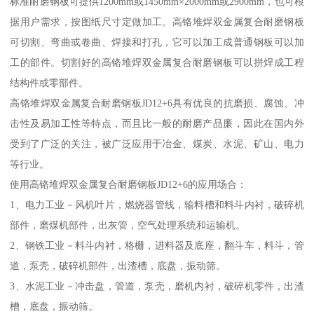
标准耐磨钢板可提供1200mm或1450mm×2000mm或2900mm，也可根
据用户需求，按图纸尺寸定做加工。高铬堆焊双金属复合耐磨钢板
可切割、弯曲或卷曲、焊接和打孔，它可以加工成普通钢板可以加
工的部件。切割好的高铬堆焊双金属复合耐磨钢板可以拼焊成工程
结构件或零部件。
高铬堆焊双金属复合耐磨钢板JD12+6具有优良的抗磨损、腐蚀、冲
击性及易加工性等特点，而且比一般的耐磨产品廉，因此在国内外
受到了广泛的关注，被广泛应用于冶金、煤炭、水泥、矿山、电力
等行业。
使用高铬堆焊双金属复合耐磨钢板JD12+6的应用场合：
1、电力工业－风机叶片，燃烧器管线，输料槽和料斗内衬，破碎机
部件，磨煤机部件，出灰管，空气处理系统和运输机。
2、钢铁工业－料斗内衬，格栅，进料器及底座，翻斗车，料斗，管
道，泵壳，破碎机部件，出渣槽，底盘，振动筛。
3、水泥工业－冲击盘，管道，泵壳，磨机内衬，破碎机零件，出渣
槽，底盘，振动筛。