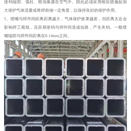
使钨端部、弧柱、熔池暴露在空气中。因此必须采用相应措施如加
大保护气体流量或将焊前倾一定角度，以保持良好的保护作用。
5、喷嘴与焊件间距离距离越大，气体保护效果越差，但距离太近会
影响焊工视线，且容易使钨与焊件间造成短路，产生夹钨。一般喷
嘴端部与焊件间距离在8-14mm之间。