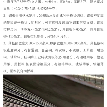
中密度为7.85千克/立方米。如长1m，宽0.3m，厚度2.75，那么钢板
重量=1×0.3×2.75×7.85=6.47625千克；
2、钢板是用钢水浇注，冷却后压制而成的平板状钢材。钢板密度高
的钢板是平板状，矩形的，可直接轧制或由宽钢带剪切而成。钢板
按厚度分，薄钢板<4毫米(薄0.2毫米)，厚钢板4~60毫米，特厚钢板
60~115毫米。钢板按轧制分，分热轧和冷轧；
3、薄板的宽度为500~1500毫米;厚的宽度为600~3000毫米。薄板按钢
板密度种分，有普通钢、合金钢、弹簧钢、不锈钢、工具钢、耐热
钢、轴承钢、硅钢和工业纯铁薄板等;按用途分，有油桶用板、搪瓷
用板、用板等;按表面涂镀层分，有镀锌薄板、镀锡薄板、镀铅薄
板、塑料复合钢板等。