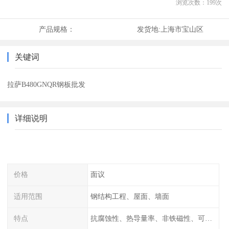
浏览次数：
199
次
产品规格：
发货地:
上海市宝山区
关键词
拉萨B480GNQR钢板批发
详细说明
价格
面议
适用范围
钢结构工程、屋面、墙面
特点
抗腐蚀性、热导量率、非铁磁性、可加工性、可成形性、回收性