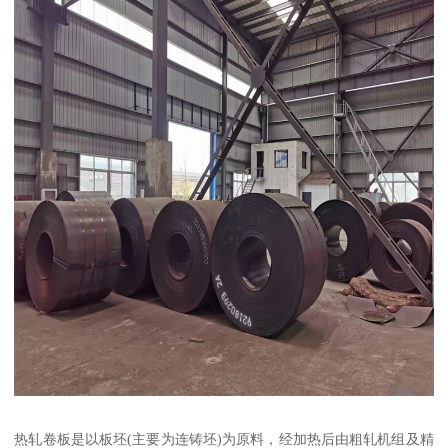
热轧卷板是以板坯(主要为连铸坯)为原料，经加热后由粗轧机组及精