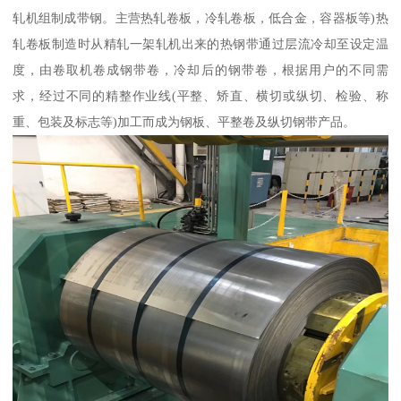
轧机组制成带钢。主营热轧卷板，冷轧卷板，低合金，容器板等)热
轧卷板制造时从精轧一架轧机出来的热钢带通过层流冷却至设定温
度，由卷取机卷成钢带卷，冷却后的钢带卷，根据用户的不同需
求，经过不同的精整作业线(平整、矫直、横切或纵切、检验、称
重、包装及标志等)加工而成为钢板、平整卷及纵切钢带产品。