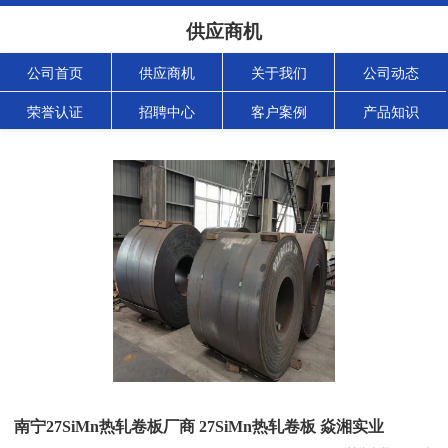
供应商机
公司首页
供应商机
关于我们
公司动态
荣誉认证
招聘中心
客户案例
产品知识
南宁27SiMn热轧卷板厂商 27SiMn热轧卷板 焱湘实业