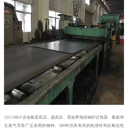
12Cr1MoV合金板是高压、超高压、亚临界电站锅炉过热器、集箱和
主蒸气导管广泛采用的钢种。580时仍具有高的热强性和抗氧化性