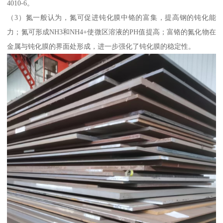
4010-6。
（3）氮一般认为，氮可促进钝化膜中铬的富集，提高钢的钝化能
力；氮可形成NH3和NH4+使微区溶液的PH值提高；富铬的氮化物在
金属与钝化膜的界面处形成，进一步强化了钝化膜的稳定性。