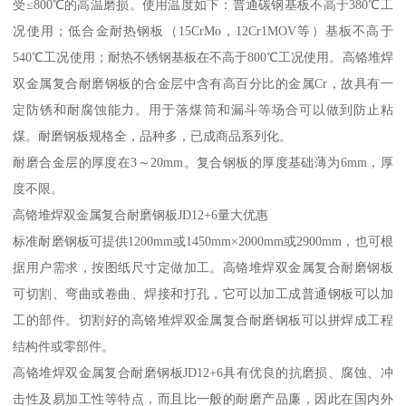
受≤800℃的高温磨损。使用温度如下：普通碳钢基板不高于380℃工
况使用；低合金耐热钢板（15CrMo，12Cr1MOV等）基板不高于
540℃工况使用；耐热不锈钢基板在不高于800℃工况使用。高铬堆焊
双金属复合耐磨钢板的合金层中含有高百分比的金属Cr，故具有一
定防锈和耐腐蚀能力。用于落煤筒和漏斗等场合可以做到防止粘
煤。耐磨钢板规格全，品种多，已成商品系列化。
耐磨合金层的厚度在3～20mm。复合钢板的厚度基础薄为6mm，厚
度不限。
高铬堆焊双金属复合耐磨钢板JD12+6量大优惠
标准耐磨钢板可提供1200mm或1450mm×2000mm或2900mm，也可根
据用户需求，按图纸尺寸定做加工。高铬堆焊双金属复合耐磨钢板
可切割、弯曲或卷曲、焊接和打孔，它可以加工成普通钢板可以加
工的部件。切割好的高铬堆焊双金属复合耐磨钢板可以拼焊成工程
结构件或零部件。
高铬堆焊双金属复合耐磨钢板JD12+6具有优良的抗磨损、腐蚀、冲
击性及易加工性等特点，而且比一般的耐磨产品廉，因此在国内外