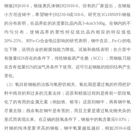
钢板[H]610-6，铬镍奥氏体钢[H]1010-6。但有的厂家提出，在钢板
小方坯连铸中，希望钢中[H]210-6或310-6。研究在1Cr18Ni9Ti钢板
的分布表明，在晶界处的浓度要比晶内高3-4cm3/100g。在钢内的不
均匀分布，使钢晶界的塑性特征值比晶内相应的特征值低
20%-25%。对Fe-Cr合金电位影响的研究表明，钢中含后，Fe-Cr的电
位下降，说明合金的耐腐蚀能力降低。试验和曲线表明：在介质中
有微量H2S存在的条件下，传统钢板易产生脆（SCC）；而钢板只能
在含有低量H2S的油气井条件下使用。还可引起钢板的组织结构产生
变化。
（2）氧目前钢板的冶炼与氧密切相关。氧化期是通过氧的作用把炉
料中残存的和过多的元素去掉；还原和精炼过程则是将前一阶段氧
化了的有用的金属元素（例如铁、铬等）还原到钢中，再将钢中氧
尽量去除；残余氧在钢中是有害的，而且主要是通过氧化物夹杂的
形式而表现出来。在正确的脱氧条件下，钢板中的氧含量应0.03%；
对钢的纯净度要求高的钢板，钢中氧量越低越好，例如2010-6或