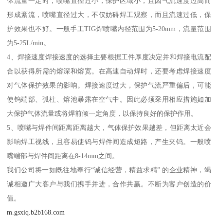
体流量一定时，喷嘴直径过小，保护区域小，且因气流速度过高而
形成紊流，喷嘴直径过大，不仅妨碍焊工观察，而且流速过低，保
护效果也不好。一般手工TIG焊喷嘴内径范围为5-20mm，流量范围
为5-25L/min。
4、焊接速度焊接速度的选择主要根据工件厚度决定并和焊接电流配
合以获得所需的熔深和熔宽。在高速自动焊时，还要考虑焊接速度
对气体保护效果的影响。焊接速度过大，保护气流严重偏后，可能
使钨端部、弧柱、熔池暴露在空气中。因此必须采用相应措施如加
大保护气体流量或将焊前倾一定角度，以保持良好的保护作用。
5、喷嘴与焊件间距离距离越大，气体保护效果越差，但距离太近会
影响焊工视线，且容易使钨与焊件间造成短路，产生夹钨。一般喷
嘴端部与焊件间距离在8-14mm之间。
我们公司将一如既往地奉行“诚信经营，精益求精” 的企业精神，竭
诚相邀广大客户与我们携手并进，合作共赢。不断为客户创造的价
值。
m.gsxiq.b2b168.com