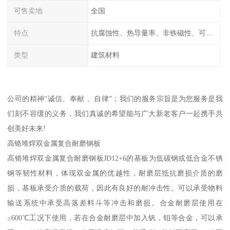
可售卖地
全国
特点
抗腐蚀性、热导量率、非铁磁性、可加工性、可成形性、回收性
类型
建筑材料
公司的精神“诚信、奉献 、自律”；我们的服务宗旨是为您服务是我
们刻不容缓的义务，我们真诚的希望能与广大新老客户一起携手共
创美好未来!
高铬堆焊双金属复合耐磨钢板
高铬堆焊双金属复合耐磨钢板JD12+6的基板为低碳钢或低合金不锈
钢等韧性材料，体现双金属的优越性，耐磨层抵抗磨损介质的磨
损，基板承受介质的载荷，因此有良好的耐冲击性。可以承受物料
输送系统中承受高落差料斗等冲击和磨损。合金耐磨层使用在
≤600℃工况下使用，若在合金耐磨层中加入钒，钼等合金，可以承