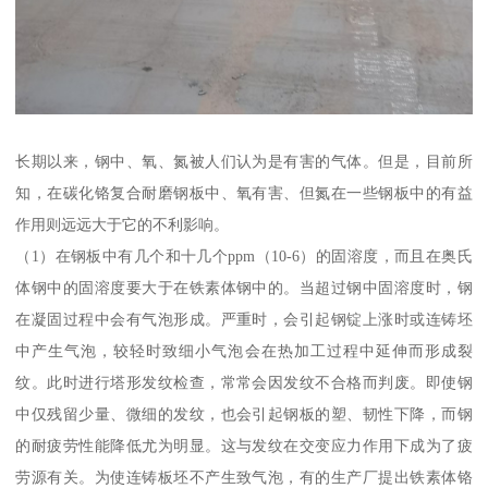
长期以来，钢中、氧、氮被人们认为是有害的气体。但是，目前所
知，在碳化铬复合耐磨钢板中、氧有害、但氮在一些钢板中的有益
作用则远远大于它的不利影响。
（1）在钢板中有几个和十几个ppm（10-6）的固溶度，而且在奥氏
体钢中的固溶度要大于在铁素体钢中的。当超过钢中固溶度时，钢
在凝固过程中会有气泡形成。严重时，会引起钢锭上涨时或连铸坯
中产生气泡，较轻时致细小气泡会在热加工过程中延伸而形成裂
纹。此时进行塔形发纹检查，常常会因发纹不合格而判废。即使钢
中仅残留少量、微细的发纹，也会引起钢板的塑、韧性下降，而钢
的耐疲劳性能降低尤为明显。这与发纹在交变应力作用下成为了疲
劳源有关。为使连铸板坯不产生致气泡，有的生产厂提出铁素体铬