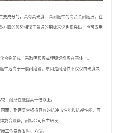
主要成分的，具有高硬度、高耐磨性的高合金耐磨层。在
各方面的优势相较于普通的钢板来说也很突出，也可应用
化合物组成，采取明弧焊或埋弧焊堆焊在基体上。
磨性远高于一般耐磨钢。原因是耐磨性不仅仅由硬度决
比较，耐磨性能提高一倍以上。
，因而，耐磨复合钢板具有的抗冲击性能和抗裂性能，可
堆焊复合设备，耐默公司自主研发
焊接工作变得省时、方便。