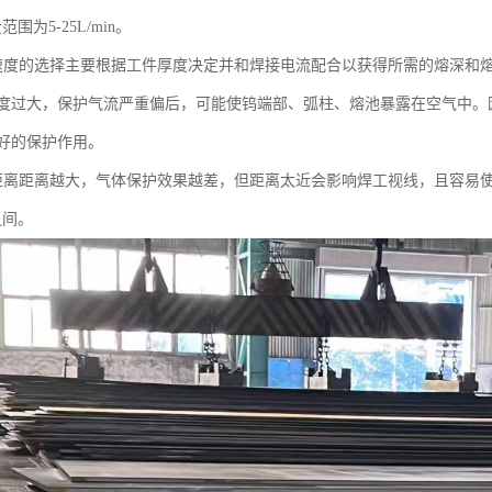
范围为5-25L/min。
速度的选择主要根据工件厚度决定并和焊接电流配合以获得所需的熔深和
度过大，保护气流严重偏后，可能使钨端部、弧柱、熔池暴露在空气中。
好的保护作用。
距离距离越大，气体保护效果越差，但距离太近会影响焊工视线，且容易
之间。