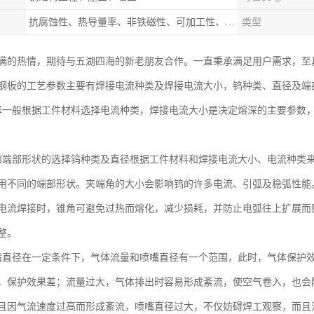
抗腐蚀性、热导量率、非铁磁性、可加工性、可成形性、回收性
类型
满的热情，期待与五湖四海的新老朋友合作。一直秉承满足用户需求，至
钢板的工艺参数主要有焊接电流种类及焊接电流大小，钨种类、直径及端
择一般根据工件材料选择电流种类，焊接电流大小是决定熔深的主要参数
和端部形状的选择钨种类及直径根据工件材料和焊接电流大小、电流种类
用不同的端部形状。夹端角的大小会影响钨的许多电流、引弧及稳弧性能
电流焊接时，锥角可避免过热而熔化，减少损耗，并防止电弧往上扩展而
整。
嘴直径在一定条件下，气体流量和喷嘴直径有一个范围，此时，气体保护
，保护效果差；流量过大，气体排出时容易形成紊流，使空气卷入，也会
且因气流速度过高而形成紊流，喷嘴直径过大，不仅妨碍焊工观察，而且流