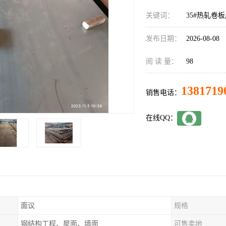
关键词：
35#热轧卷
发布日期：
2026-08-08
阅 读 量：
98
1381719
销售电话：
在线QQ：
面议
规格
钢结构工程、屋面、墙面
可售卖地