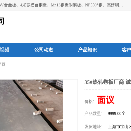
上海焱湘实业有限公司主营产品：09CrCuSb耐候钢、12Cr1MoV合金板、4米宽模台钢板、Mn13钢板耐磨板、NP550*钢、高建钢Q345GJC-Z15等；欢迎前来咨询选购。
司
视频
公司动态
产品知识
客
经营
35#热轧卷板厂商 
面议
价格：
产品数量：
9999.00个
发货地址：
上海市宝山