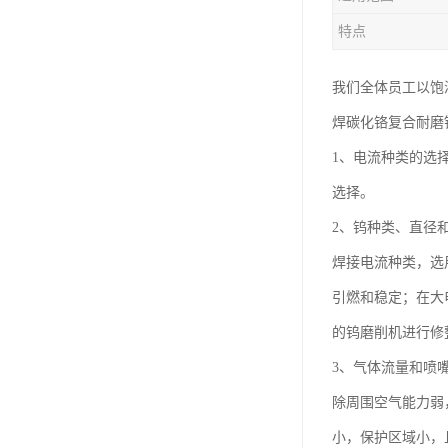
特点
我们全体员工以饱
焊碳化铬复合耐磨
1、电流种类的选
选择。
2、钨种类、直径
焊接电流种类，选
引燃和稳定；在大
的钨磨削机进行修
3、气体流量和喷
除周围空气能力弱
小，保护区域小，