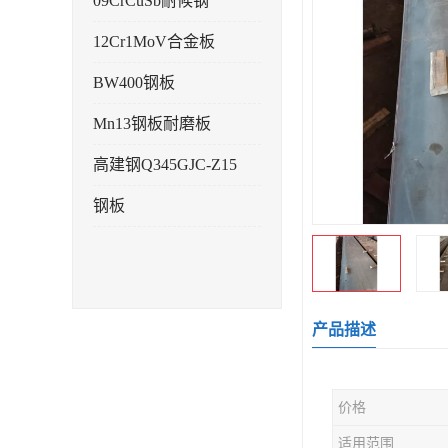
09CrCuSb耐候钢
12Cr1MoV合金板
BW400钢板
Mn13钢板耐磨板
高建钢Q345GJC-Z15
钢板
产品描述
价格
适用范围