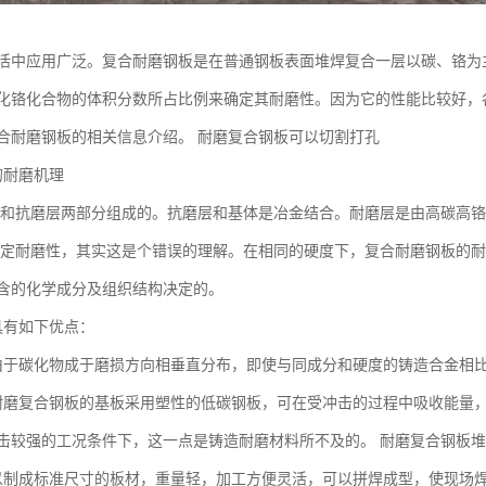
活中应用广泛。复合耐磨钢板是在普通钢板表面堆焊复合一层以碳、铬为
化铬化合物的体积分数所占比例来确定其耐磨性。因为它的性能比较好，
合耐磨钢板的相关信息介绍。 耐磨复合钢板可以切割打孔
的耐磨机理
和抗磨层两部分组成的。抗磨层和基体是冶金结合。耐磨层是由高碳高铬
定耐磨性，其实这是个错误的理解。在相同的硬度下，复合耐磨钢板的耐
含的化学成分及组织结构决定的。
具有如下优点：
由于碳化物成于磨损方向相垂直分布，即使与同成分和硬度的铸造合金相
耐磨复合钢板的基板采用塑性的低碳钢板，可在受冲击的过程中吸收能量
击较强的工况条件下，这一点是铸造耐磨材料所不及的。 耐磨复合钢板
以制成标准尺寸的板材，重量轻，加工方便灵活，可以拼焊成型，使现场