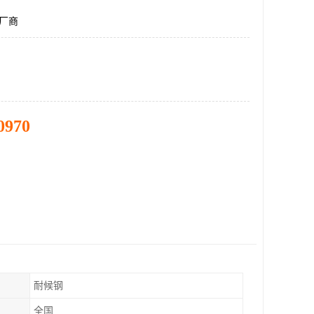
板厂商
0970
耐候钢
全国