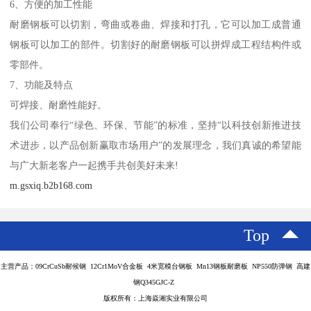
6、方便的加工性能
耐磨钢板可以切割，弯曲或卷曲、焊接和打孔，它可以加工成普通
钢板可以加工的部件。切割好的耐磨钢板可以拼焊成工程结构件或
零部件。
7、功能及特点
可焊接、耐磨性能好。
我们公司奉行“绿色、环保、节能”的标准，坚持“以科技创新推进技
术进步，以产品创新赢取市场用户”的发展理念，我们真诚的希望能
与广大新老客户一起携手共创美好未来!
m.gsxiq.b2b168.com
Top
主营产品：09CrCuSb耐候钢 12Cr1MoV合金板 4米宽模台钢板 Mn13钢板耐磨板 NP550防弹钢 高建
钢Q345GJC-Z
版权所有：上海焱湘实业有限公司