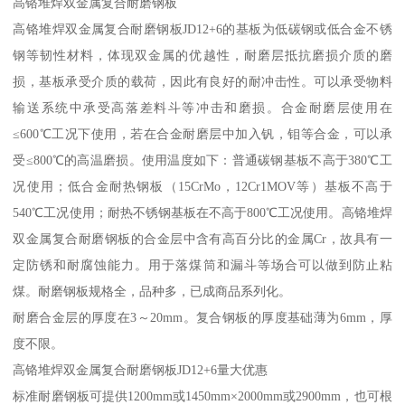
高铬堆焊双金属复合耐磨钢板
高铬堆焊双金属复合耐磨钢板JD12+6的基板为低碳钢或低合金不锈
钢等韧性材料，体现双金属的优越性，耐磨层抵抗磨损介质的磨
损，基板承受介质的载荷，因此有良好的耐冲击性。可以承受物料
输送系统中承受高落差料斗等冲击和磨损。合金耐磨层使用在
≤600℃工况下使用，若在合金耐磨层中加入钒，钼等合金，可以承
受≤800℃的高温磨损。使用温度如下：普通碳钢基板不高于380℃工
况使用；低合金耐热钢板（15CrMo，12Cr1MOV等）基板不高于
540℃工况使用；耐热不锈钢基板在不高于800℃工况使用。高铬堆焊
双金属复合耐磨钢板的合金层中含有高百分比的金属Cr，故具有一
定防锈和耐腐蚀能力。用于落煤筒和漏斗等场合可以做到防止粘
煤。耐磨钢板规格全，品种多，已成商品系列化。
耐磨合金层的厚度在3～20mm。复合钢板的厚度基础薄为6mm，厚
度不限。
高铬堆焊双金属复合耐磨钢板JD12+6量大优惠
标准耐磨钢板可提供1200mm或1450mm×2000mm或2900mm，也可根