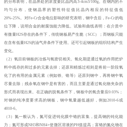
的分布表明，在晶界处的浓度要比晶内高3-4cm3/100g。在钢内的不
均匀分布，使钢晶界的塑性特征值比晶内相应的特征值低
20%-25%。对Fe-Cr合金电位影响的研究表明，钢中含后，Fe-Cr的电
位下降，说明合金的耐腐蚀能力降低。试验和曲线表明：在介质中
有微量H2S存在的条件下，传统钢板易产生脆（SCC）；而钢板只能
在含有低量H2S的油气井条件下使用。还可引起钢板的组织结构产生
变化。
（2）氧目前钢板的冶炼与氧密切相关。氧化期是通过氧的作用把炉
料中残存的和过多的元素去掉；还原和精炼过程则是将前一阶段氧
化了的有用的金属元素（例如铁、铬等）还原到钢中，再将钢中氧
尽量去除；残余氧在钢中是有害的，而且主要是通过氧化物夹杂的
形式而表现出来。在正确的脱氧条件下，钢板中的氧含量应0.03%；
对钢的纯净度要求高的钢板，钢中氧量越低越好，例如2010-6或
4010-6。
（3）氮一般认为，氮可促进钝化膜中铬的富集，提高钢的钝化能
力；氮可形成NH3和NH4+使微区溶液的PH值提高；富铬的氮化物在