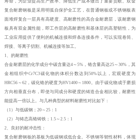
寿命，为企业提高生产效率、降低生产成本做出了重要贡献。双金
复合耐磨钢板是采用明弧自保护全工艺，在普通钢板或不锈钢板表
面堆焊复合一层具有高硬度、高耐磨性的高合金耐磨层，该耐磨钢
板具有双金属性能，即工作层的高耐磨性和基体层的高塑韧性，为
工业应用提供了便利的机械连接和焊条连接条件，可以实现卷筒、
焊接、等离子切割、机械连接等加工。
1、的耐磨性
合金耐磨层的化学成分中碳含量达4～5%，铬含量高达25～30%，其
金相组织中Cr7C3碳化物的体积分数达到50%以上，宏观硬度为
HRC56～62，碳化铬的硬度为HV1400～1800。由于碳化物成于磨损
方向相垂直分布，即使与同成分和硬度的铸造合金相比较，耐磨性
能提高一倍以上。与几种典型的材料耐磨性对比如下：
（1）与低碳钢；20～25：1
（2）与铸态高铬铸铁；1.5～2.5：1
2、良好的耐冲击性：
复合耐磨钢板的基板为低碳钢或低合金。不锈钢等韧性材料，体现