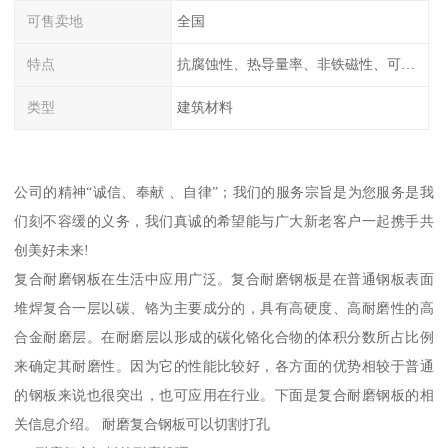
可售卖地
全国
特点
抗腐蚀性、热导量率、非铁磁性、可加工性、可成形性、回收性
类型
建筑材料
公司的精神“诚信、奉献 、自律”；我们的服务宗旨是为您服务是我
们刻不容缓的义务，我们真诚的希望能与广大新老客户一起携手共
创美好未来!
复合耐磨钢板在生活中应用广泛。复合耐磨钢板是在普通钢板表面
堆焊复合一层以碳、铬为主要成分的，具有高硬度、高耐磨性的高
合金耐磨层。在耐磨层以形成的碳化铬化合物的体积分数所占比例
来确定其耐磨性。因为它的性能比较好，各方面的优势相较于普通
的钢板来说也很突出，也可应用在行业。下面是复合耐磨钢板的相
关信息介绍。 耐磨复合钢板可以切割打孔