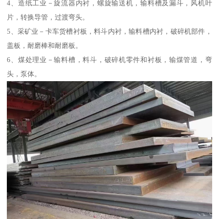
4、造纸工业－旋流器内衬，螺旋输送机，输料槽及漏斗，风机叶
片，转换导管，过渡弯头。
5、采矿业－卡车货槽衬板，料斗内衬，输料槽内衬，破碎机部件，
盖板，耐磨棒和耐磨板。
6、煤处理业－输料槽，料斗，破碎机零件和衬板，输煤管道，弯
头，泵体。