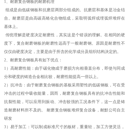
1、耐磨复合钢板的耐磨机理
组成是由低碳钢板和抗磨层两部分组成的。抗磨层和基体是冶金结
合。耐磨层是由高碳高铬化合物组成，采取明弧焊或埋弧焊堆焊在
基体上。
传统理解是硬度决定耐磨性，其实这是个错误的理解。在相同的硬
度下，复合耐磨钢板的耐磨性远高于一般耐磨钢。原因是耐磨性不
仅仅由硬度决定，主要是由于所含的化学成分及组织结构决定的。
2、耐磨复合钢板具有如下优点：
1）高耐磨性能：由于碳化物成于磨损方向相垂直分布，即使与同成
分和硬度的铸造合金相比较，耐磨性能提高一倍以上。
2）抗冲击：由于耐磨复合钢板的基板采用塑性的低碳钢板，可在受
冲击的过程中吸收能量，因而，耐磨复合钢板具有的抗冲击性能和
抗裂性能，可以应用到振动、冲击较强的工况条件下，这一点是铸
造耐磨材料所不及的。 耐磨复合钢板堆焊复合设备，耐默公司自主
研发
3）易于加工：可以制成标准尺寸的板材，重量轻，加工方便灵活，