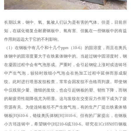
长期以来，钢中、氧、氮被人们认为是有害的气体。但是，目前所
知，在碳化铬复合耐磨钢板中、氧有害、但氮在一些钢板中的有益
作用则远远大于它的不利影响。
（1）在钢板中有几个和十几个ppm（10-6）的固溶度，而且在奥氏
体钢中的固溶度要大于在铁素体钢中的。当超过钢中固溶度时，钢
在凝固过程中会有气泡形成。严重时，会引起钢锭上涨时或连铸坯
中产生气泡，较轻时致细小气泡会在热加工过程中延伸而形成裂
纹。此时进行塔形发纹检查，常常会因发纹不合格而判废。即使钢
中仅残留少量、微细的发纹，也会引起钢板的塑、韧性下降，而钢
的耐疲劳性能降低尤为明显。这与发纹在交变应力作用下成为了疲
劳源有关。为使连铸板坯不产生致气泡，有的生产厂提出铁素体铬
钢板[H]610-6，铬镍奥氏体钢[H]1010-6。但有的厂家提出，在钢板
小方坯连铸中，希望钢中[H]210-6或310-6。研究在1Cr18Ni9Ti钢板