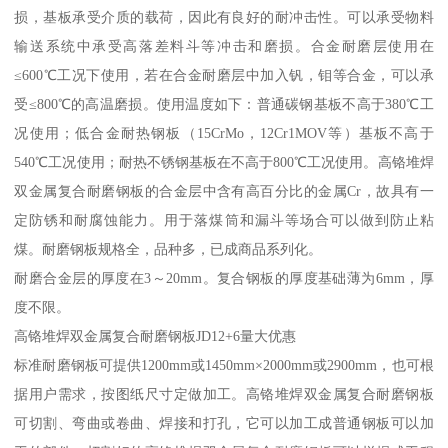
损，基板承受介质的载荷，因此有良好的耐冲击性。可以承受物料
输送系统中承受高落差料斗等冲击和磨损。合金耐磨层使用在
≤600℃工况下使用，若在合金耐磨层中加入钒，钼等合金，可以承
受≤800℃的高温磨损。使用温度如下：普通碳钢基板不高于380℃工
况使用；低合金耐热钢板（15CrMo，12Cr1MOV等）基板不高于
540℃工况使用；耐热不锈钢基板在不高于800℃工况使用。高铬堆焊
双金属复合耐磨钢板的合金层中含有高百分比的金属Cr，故具有一
定防锈和耐腐蚀能力。用于落煤筒和漏斗等场合可以做到防止粘
煤。耐磨钢板规格全，品种多，已成商品系列化。
耐磨合金层的厚度在3～20mm。复合钢板的厚度基础薄为6mm，厚
度不限。
高铬堆焊双金属复合耐磨钢板JD12+6量大优惠
标准耐磨钢板可提供1200mm或1450mm×2000mm或2900mm，也可根
据用户需求，按图纸尺寸定做加工。高铬堆焊双金属复合耐磨钢板
可切割、弯曲或卷曲、焊接和打孔，它可以加工成普通钢板可以加