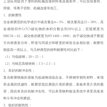
工业应用提供了便利的机械连接和焊条连接条件，可以实现卷筒、
焊接、等离子切割、机械连接等加工。
1、的耐磨性
合金耐磨层的化学成分中碳含量达4～5%，铬含量高达25～30%，其
金相组织中Cr7C3碳化物的体积分数达到50%以上，宏观硬度为
HRC56～62，碳化铬的硬度为HV1400～1800。由于碳化物成于磨损
方向相垂直分布，即使与同成分和硬度的铸造合金相比较，耐磨性
能提高一倍以上。与几种典型的材料耐磨性对比如下：
（1）与低碳钢；20～25：1
（2）与铸态高铬铸铁；1.5～2.5：1
2、良好的耐冲击性：
复合耐磨钢板的基板为低碳钢或低合金。不锈钢等韧性材料，体现
双金属的优越性，耐磨层抵抗磨损介质的磨损，基板承受介质的载
荷，因此有良好的耐冲击性。可以承受物料输送系统中承受高落差
料斗等冲击和磨损。
3、较好的耐热性：