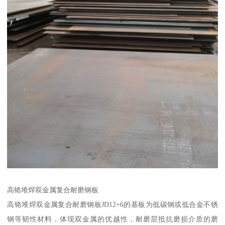
高铬堆焊双金属复合耐磨钢板
高铬堆焊双金属复合耐磨钢板JD12+6的基板为低碳钢或低合金不锈
钢等韧性材料，体现双金属的优越性，耐磨层抵抗磨损介质的磨