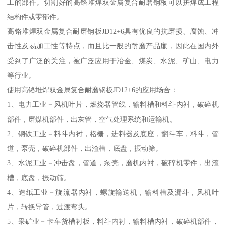
工的部件。切割好的高铬堆焊双金属复合耐磨钢板可以拼焊成工程
结构件或零部件。
高铬堆焊双金属复合耐磨钢板JD12+6具有优良的抗磨损、腐蚀、冲
击性及易加工性等特点，而且比一般的耐磨产品廉，因此在国内外
受到了广泛的关注，被广泛应用于冶金、煤炭、水泥、矿山、电力
等行业。
使用高铬堆焊双金属复合耐磨钢板JD12+6的应用场合：
1、电力工业－风机叶片，燃烧器管线，输料槽和料斗内衬，破碎机
部件，磨煤机部件，出灰管，空气处理系统和运输机。
2、钢铁工业－料斗内衬，格栅，进料器及底座，翻斗车，料斗，管
道，泵壳，破碎机部件，出渣槽，底盘，振动筛。
3、水泥工业－冲击盘，管道，泵壳，磨机内衬，破碎机零件，出渣
槽，底盘，振动筛。
4、造纸工业－旋流器内衬，螺旋输送机，输料槽及漏斗，风机叶
片，转换导管，过渡弯头。
5、采矿业－卡车货槽衬板，料斗内衬，输料槽内衬，破碎机部件，