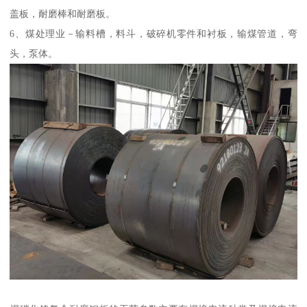
盖板，耐磨棒和耐磨板。
6、煤处理业－输料槽，料斗，破碎机零件和衬板，输煤管道，弯
头，泵体。