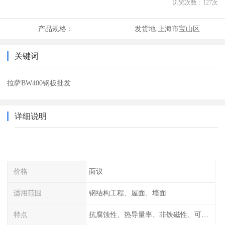
浏览次数：
127
次
产品规格：
发货地:
上海市宝山区
关键词
拉萨BW400钢板批发
详细说明
价格
面议
适用范围
钢结构工程、屋面、墙面
特点
抗腐蚀性、热导量率、非铁磁性、可加工性、可成形性、回收性