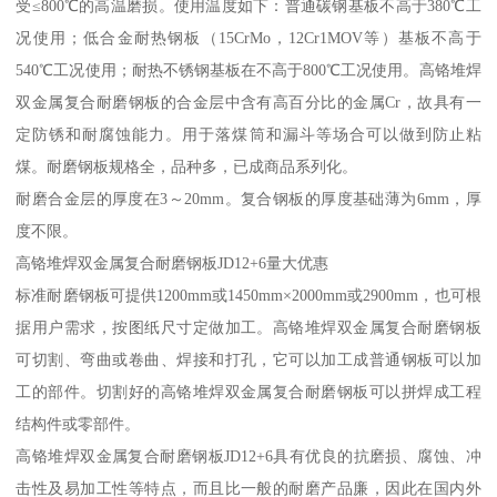
受≤800℃的高温磨损。使用温度如下：普通碳钢基板不高于380℃工
况使用；低合金耐热钢板（15CrMo，12Cr1MOV等）基板不高于
540℃工况使用；耐热不锈钢基板在不高于800℃工况使用。高铬堆焊
双金属复合耐磨钢板的合金层中含有高百分比的金属Cr，故具有一
定防锈和耐腐蚀能力。用于落煤筒和漏斗等场合可以做到防止粘
煤。耐磨钢板规格全，品种多，已成商品系列化。
耐磨合金层的厚度在3～20mm。复合钢板的厚度基础薄为6mm，厚
度不限。
高铬堆焊双金属复合耐磨钢板JD12+6量大优惠
标准耐磨钢板可提供1200mm或1450mm×2000mm或2900mm，也可根
据用户需求，按图纸尺寸定做加工。高铬堆焊双金属复合耐磨钢板
可切割、弯曲或卷曲、焊接和打孔，它可以加工成普通钢板可以加
工的部件。切割好的高铬堆焊双金属复合耐磨钢板可以拼焊成工程
结构件或零部件。
高铬堆焊双金属复合耐磨钢板JD12+6具有优良的抗磨损、腐蚀、冲
击性及易加工性等特点，而且比一般的耐磨产品廉，因此在国内外