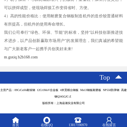
可以拼焊成型，使现场焊接工作变得省时、方便。
4）高的性能价格比：使用耐磨复合钢板制造机件的造价较普通材料
有所提高，但机件的使用寿命增长。
我们公司奉行“绿色、环保、节能”的标准，坚持“以科技创新推进技
术进步，以产品创新赢取市场用户”的发展理念，我们真诚的希望能
与广大新老客户一起携手共创美好未来!
m.gsxiq.b2b168.com
Top
主营产品：09CrCuSb耐候钢 12Cr1MoV合金板 4米宽模台钢板 Mn13钢板耐磨板 NP550防弹钢 高建
钢Q345GJC-Z
版权所有：上海焱湘实业有限公司
首页
在线QQ
13817190970
在线留言