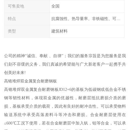
可售卖地
全国
特点
抗腐蚀性、热导量率、非铁磁性、可加工性、可成形性、回收性
类型
建筑材料
公司的精神“诚信、奉献 、自律”；我们的服务宗旨是为您服务是我
们刻不容缓的义务，我们真诚的希望能与广大新老客户一起携手共
创美好未来!
高铬堆焊双金属复合耐磨钢板
高铬堆焊双金属复合耐磨钢板JD12+6的基板为低碳钢或低合金不锈
钢等韧性材料，体现双金属的优越性，耐磨层抵抗磨损介质的磨
损，基板承受介质的载荷，因此有良好的耐冲击性。可以承受物料
输送系统中承受高落差料斗等冲击和磨损。合金耐磨层使用在
≤600℃工况下使用，若在合金耐磨层中加入钒，钼等合金，可以承