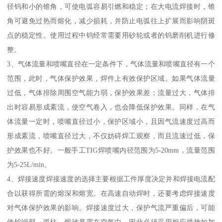
径钨和小的锥角，可使电弧容易引燃和稳定；在大电流焊接时，锥
角可避免过热而熔化，减少损耗，并防止电弧往上扩展而影响阴斑
点的稳定性。使用过程中钨经常需要用砂轮或者的钨磨削机进行修
整。
3、气体流量和喷嘴直径在一定条件下，气体流量和喷嘴直径有一个
范围，此时，气体保护效果，焊件上有效保护区域。如果气体流量
过低，气体排除周围空气能力弱，保护效果差；流量过大，气体排
出时容易形成紊流，使空气卷入，也会降低保护效果。同样，在气
体流量一定时，喷嘴直径过小，保护区域小，且因气流速度过高而
形成紊流，喷嘴直径过大，不仅妨碍焊工观察，而且流速过低，保
护效果也不好。一般手工TIG焊喷嘴内径范围为5-20mm，流量范围
为5-25L/min。
4、焊接速度焊接速度的选择主要根据工件厚度决定并和焊接电流配
合以获得所需的熔深和熔宽。在高速自动焊时，还要考虑焊接速度
对气体保护效果的影响。焊接速度过大，保护气流严重偏后，可能
使钨端部、弧柱、熔池暴露在空气中。因此必须采用相应措施如加