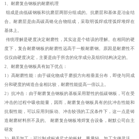
1、耐磨复合钢板的耐磨机理
组成是由低碳钢板和抗磨层两部分组成的。抗磨层和基体是冶金结
合。耐磨层是由高碳高铬化合物组成，采取明弧焊或埋弧焊堆焊在
基体上。
传统理解是硬度决定耐磨性，其实这是个错误的理解。在相同的硬
度下，复合耐磨钢板的耐磨性远高于一般耐磨钢。原因是耐磨性不
仅仅由硬度决定，主要是由于所含的化学成分及组织结构决定的。
2、耐磨复合钢板具有如下优点：
1）高耐磨性能：由于碳化物成于磨损方向相垂直分布，即使与同成
分和硬度的铸造合金相比较，耐磨性能提高一倍以上。
2）抗冲击：由于耐磨复合钢板的基板采用塑性的低碳钢板，可在受
冲击的过程中吸收能量，因而，耐磨复合钢板具有的抗冲击性能和
抗裂性能，可以应用到振动、冲击较强的工况条件下，这一点是铸
造耐磨材料所不及的。 耐磨复合钢板堆焊复合设备，耐默公司自主
研发
3）易于加工：可以制成标准尺寸的板材，重量轻，加工方便灵活，