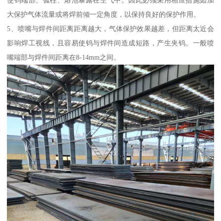
大保护气体流量或将焊前倾一定角度，以保持良好的保护作用。
5、喷嘴与焊件间距离距离越大，气体保护效果越差，但距离太近会
影响焊工视线，且容易使钨与焊件间造成短路，产生夹钨。一般喷
嘴端部与焊件间距离在8-14mm之间。