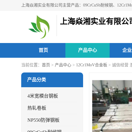
上海焱湘实业有限公
首页
产品中心
企业
当前位置：
首页
>
产品中心
>
12Cr1MoV合金板
> 诚信经营 
产品分类
4米宽模台钢板
热轧卷板
NP550防弹钢板