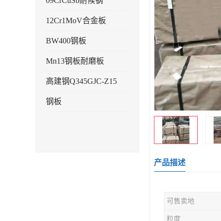
09CrCuSb耐候钢
12Cr1MoV合金板
BW400钢板
Mn13钢板耐磨板
高建钢Q345GJC-Z15
钢板
产品描述
可售卖地
粒度