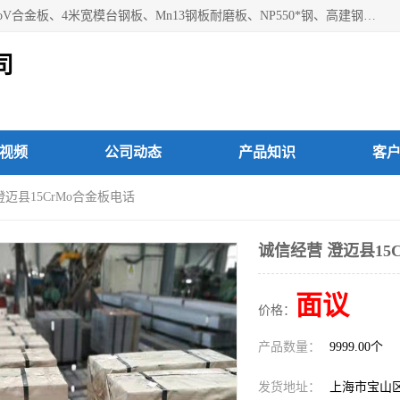
上海焱湘实业有限公司主营产品：09CrCuSb耐候钢、12Cr1MoV合金板、4米宽模台钢板、Mn13钢板耐磨板、NP550*钢、高建钢Q345GJC-Z15等；欢迎前来咨询选购。
司
视频
公司动态
产品知识
客
澄迈县15CrMo合金板电话
诚信经营 澄迈县15
面议
价格：
产品数量：
9999.00个
发货地址：
上海市宝山