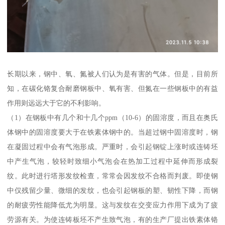
长期以来，钢中、氧、氮被人们认为是有害的气体。但是，目前所
知，在碳化铬复合耐磨钢板中、氧有害、但氮在一些钢板中的有益
作用则远远大于它的不利影响。
（1）在钢板中有几个和十几个ppm（10-6）的固溶度，而且在奥氏
体钢中的固溶度要大于在铁素体钢中的。当超过钢中固溶度时，钢
在凝固过程中会有气泡形成。严重时，会引起钢锭上涨时或连铸坯
中产生气泡，较轻时致细小气泡会在热加工过程中延伸而形成裂
纹。此时进行塔形发纹检查，常常会因发纹不合格而判废。即使钢
中仅残留少量、微细的发纹，也会引起钢板的塑、韧性下降，而钢
的耐疲劳性能降低尤为明显。这与发纹在交变应力作用下成为了疲
劳源有关。为使连铸板坯不产生致气泡，有的生产厂提出铁素体铬