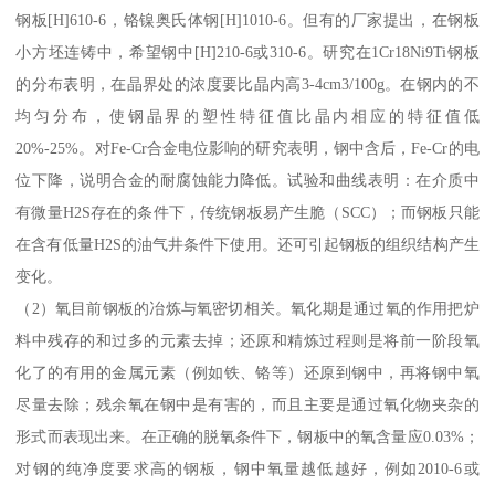
钢板[H]610-6，铬镍奥氏体钢[H]1010-6。但有的厂家提出，在钢板
小方坯连铸中，希望钢中[H]210-6或310-6。研究在1Cr18Ni9Ti钢板
的分布表明，在晶界处的浓度要比晶内高3-4cm3/100g。在钢内的不
均匀分布，使钢晶界的塑性特征值比晶内相应的特征值低
20%-25%。对Fe-Cr合金电位影响的研究表明，钢中含后，Fe-Cr的电
位下降，说明合金的耐腐蚀能力降低。试验和曲线表明：在介质中
有微量H2S存在的条件下，传统钢板易产生脆（SCC）；而钢板只能
在含有低量H2S的油气井条件下使用。还可引起钢板的组织结构产生
变化。
（2）氧目前钢板的冶炼与氧密切相关。氧化期是通过氧的作用把炉
料中残存的和过多的元素去掉；还原和精炼过程则是将前一阶段氧
化了的有用的金属元素（例如铁、铬等）还原到钢中，再将钢中氧
尽量去除；残余氧在钢中是有害的，而且主要是通过氧化物夹杂的
形式而表现出来。在正确的脱氧条件下，钢板中的氧含量应0.03%；
对钢的纯净度要求高的钢板，钢中氧量越低越好，例如2010-6或