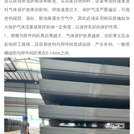
合以获得所需的熔深和熔宽。在高速自动焊时，还要考虑焊接速度
对气体保护效果的影响。焊接速度过大，保护气流严重偏后，可能
使钨端部、弧柱、熔池暴露在空气中。因此必须采用相应措施如加
大保护气体流量或将焊前倾一定角度，以保持良好的保护作用。
5、喷嘴与焊件间距离距离越大，气体保护效果越差，但距离太近会
影响焊工视线，且容易使钨与焊件间造成短路，产生夹钨。一般喷
嘴端部与焊件间距离在8-14mm之间。