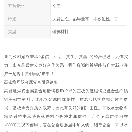
可售卖地
全国
特点
抗腐蚀性、热导量率、非铁磁性、可加工性、可成形性、回收性
类型
建筑材料
我们公司始终秉承“诚信、互助、共生、共赢”的经营理念，凭借实
力、出众品质建立良好合作关系，我们真诚的希望能与广大新老客
户一起携手共创美好未来 ！
高铬堆焊双金属复合耐磨钢板
高铬堆焊双金属复合耐磨钢板JD12+6的基板为低碳钢或低合金不锈
钢等韧性材料，体现双金属的优越性，耐磨层抵抗磨损介质的磨
损，基板承受介质的载荷，因此有良好的耐冲击性。可以承受物料
输送系统中承受高落差料斗等冲击和磨损。合金耐磨层使用在
≤600℃工况下使用，若在合金耐磨层中加入钒，钼等合金，可以承