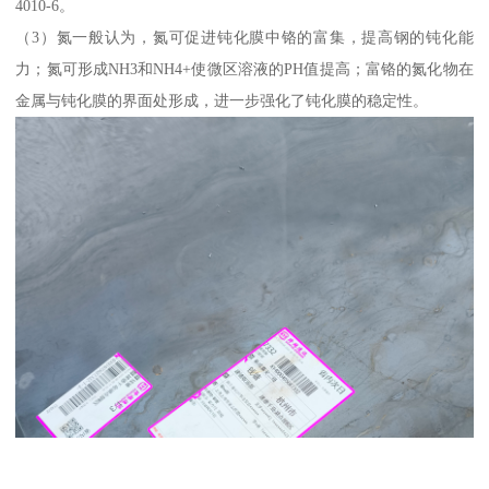
4010-6。
（3）氮一般认为，氮可促进钝化膜中铬的富集，提高钢的钝化能
力；氮可形成NH3和NH4+使微区溶液的PH值提高；富铬的氮化物在
金属与钝化膜的界面处形成，进一步强化了钝化膜的稳定性。