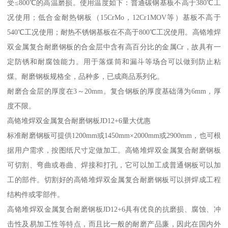
受≤800℃的高温磨损。使用温度如下：普通碳钢基板不高于380℃工
况使用；低合金耐热钢板（15CrMo，12Cr1MOV等）基板不高于
540℃工况使用；耐热不锈钢基板在不高于800℃工况使用。高铬堆焊
双金属复合耐磨钢板的合金层中含有高百分比的金属Cr，故具有一
定防锈和耐腐蚀能力。用于落煤筒和漏斗等场合可以做到防止粘
煤。耐磨钢板规格全，品种多，已成商品系列化。
耐磨合金层的厚度在3～20mm。复合钢板的厚度基础薄为6mm，厚
度不限。
高铬堆焊双金属复合耐磨钢板JD12+6量大优惠
标准耐磨钢板可提供1200mm或1450mm×2000mm或2900mm，也可根
据用户需求，按图纸尺寸定做加工。高铬堆焊双金属复合耐磨钢板
可切割、弯曲或卷曲、焊接和打孔，它可以加工成普通钢板可以加
工的部件。切割好的高铬堆焊双金属复合耐磨钢板可以拼焊成工程
结构件或零部件。
高铬堆焊双金属复合耐磨钢板JD12+6具有优良的抗磨损、腐蚀、冲
击性及易加工性等特点，而且比一般的耐磨产品廉，因此在国内外