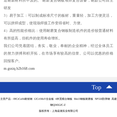
造耐磨材料所不及的。 耐磨复合钢板堆焊复合设备，耐默公司自主
研发
3）易于加工：可以制成标准尺寸的板材，重量轻，加工方便灵活，
可以拼焊成型，使现场焊接工作变得省时、方便。
4）高的性能价格比：使用耐磨复合钢板制造机件的造价较普通材料
有所提高，但机件的使用寿命增长。
我们公司凭着团结，务实，敬业，奉献的企业精神，经过全体员工
的努力拼搏和积开拓，在市场享有较高的信誉。公司以优惠的价格
回报客户。
m.gsxiq.b2b168.com
Top
主营产品：09CrCuSb耐候钢 12Cr1MoV合金板 4米宽模台钢板 Mn13钢板耐磨板 NP550防弹钢 高建
钢Q345GJC-Z
版权所有：上海焱湘实业有限公司