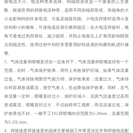
接电流大小、电流种类来选择。钨端部形状是一个重要的工艺参
数，根据所用的焊接电流种类，选用不同的端部形状。夹端角的大
小会影响钨的许多电流、引弧及稳弧性能。小电流焊接时选用小直
径钨和小的锥角，可使电弧容易引燃和稳定；在大电流焊接时，锥
角可避免过热而熔化，减少损耗，并防止电弧往上扩展而影响阴斑
点的稳定性。使用过程中钨经常需要用砂轮或者的钨磨削机进行修
整。
3、气体流量和喷嘴直径在一定条件下，气体流量和喷嘴直径有一个
范围，此时，气体保护效果，焊件上有效保护区域。如果气体流量
过低，气体排除周围空气能力弱，保护效果差；流量过大，气体排
出时容易形成紊流，使空气卷入，也会降低保护效果。同样，在气
体流量一定时，喷嘴直径过小，保护区域小，且因气流速度过高而
形成紊流，喷嘴直径过大，不仅妨碍焊工观察，而且流速过低，保
护效果也不好。一般手工TIG焊喷嘴内径范围为5-20mm，流量范围
为5-25L/min。
4、焊接速度焊接速度的选择主要根据工件厚度决定并和焊接电流配