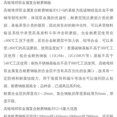
高铬堆焊双金属复合耐磨钢板
高铬堆焊双金属复合耐磨钢板JD12+6的基板为低碳钢或低合金不锈
钢等韧性材料，体现双金属的优越性，耐磨层抵抗磨损介质的磨
损，基板承受介质的载荷，因此有良好的耐冲击性。可以承受物料
输送系统中承受高落差料斗等冲击和磨损。合金耐磨层使用在
≤600℃工况下使用，若在合金耐磨层中加入钒，钼等合金，可以承
受≤800℃的高温磨损。使用温度如下：普通碳钢基板不高于380℃工
况使用；低合金耐热钢板（15CrMo，12Cr1MOV等）基板不高于
540℃工况使用；耐热不锈钢基板在不高于800℃工况使用。高铬堆焊
双金属复合耐磨钢板的合金层中含有高百分比的金属Cr，故具有一
定防锈和耐腐蚀能力。用于落煤筒和漏斗等场合可以做到防止粘
煤。耐磨钢板规格全，品种多，已成商品系列化。
耐磨合金层的厚度在3～20mm。复合钢板的厚度基础薄为6mm，厚
度不限。
高铬堆焊双金属复合耐磨钢板JD12+6量大优惠
标准耐磨钢板可提供1200mm或1450mm×2000mm或2900mm，也可根