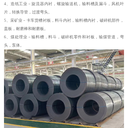
4、造纸工业－旋流器内衬，螺旋输送机，输料槽及漏斗，风机叶
片，转换导管，过渡弯头。
5、采矿业－卡车货槽衬板，料斗内衬，输料槽内衬，破碎机部件，
盖板，耐磨棒和耐磨板。
6、煤处理业－输料槽，料斗，破碎机零件和衬板，输煤管道，弯
头，泵体。