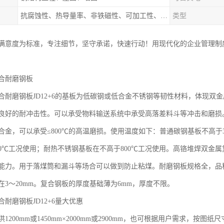
抗腐蚀性、热导量率、非铁磁性、可加工性、可成形性、回收性
类型
满意度为标准，专注细节，坚守承诺，快速行动！用现代化的企业管理制
合耐磨钢板
合耐磨钢板JD12+6的基板为低碳钢或低合金不锈钢等韧性材料，体现双
良好的耐冲击性。可以承受物料输送系统中承受高落差料斗等冲击和磨损。
金，可以承受≤800℃的高温磨损。使用温度如下：普通碳钢基板不高于380℃
40℃工况使用；耐热不锈钢基板在不高于800℃工况使用。高铬堆焊双金
能力。用于落煤筒和漏斗等场合可以做到防止粘煤。耐磨钢板规格全，品
3～20mm。复合钢板的厚度基础薄为6mm，厚度不限。
耐磨钢板JD12+6量大优惠
1200mm或1450mm×2000mm或2900mm，也可根据用户需求，