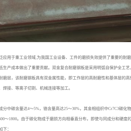
泛应用于重工业领域,为我国工业设备、工件的磨损失效提供了重要的耐
低生产成本做出了重要贡献。双金复合耐磨钢板是采用明弧自保护全工艺
耐磨层，该耐磨钢板具有双金属性能，即工作层的高耐磨性和基体层的高
、焊接、等离子切割、机械连接等加工。
分中碳含量达4～5%，铬含量高达25～30%，其金相组织中Cr7C3碳化物
1400～1800。由于碳化物成于磨损方向相垂直分布，即使与同成分和硬
如下：