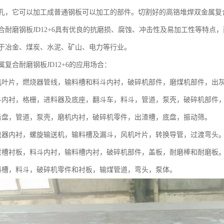
孔，它可以加工成普通钢板可以加工的部件。切割好的高铬堆焊双金属复
合耐磨钢板JD12+6具有优良的抗磨损、腐蚀、冲击性及易加工性等特点
于冶金、煤炭、水泥、矿山、电力等行业。
复合耐磨钢板JD12+6的应用场合：
机叶片，燃烧器管线，输料槽和料斗内衬，破碎机部件，磨煤机部件，出
斗内衬，格栅，进料器及底座，翻斗车，料斗，管道，泵壳，破碎机部件
击盘，管道，泵壳，磨机内衬，破碎机零件，出渣槽，底盘，振动筛。
流器内衬，螺旋输送机，输料槽及漏斗，风机叶片，转换导管，过渡弯头
货槽衬板，料斗内衬，输料槽内衬，破碎机部件，盖板，耐磨棒和耐磨板
料槽，料斗，破碎机零件和衬板，输煤管道，弯头，泵体。