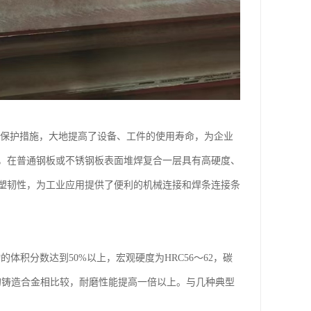
磨保护措施，大地提高了设备、工件的使用寿命，为企业
，在普通钢板或不锈钢板表面堆焊复合一层具有高硬度、
塑韧性，为工业应用提供了便利的机械连接和焊条连接条
的体积分数达到50%以上，宏观硬度为HRC56～62，碳
度的铸造合金相比较，耐磨性能提高一倍以上。与几种典型