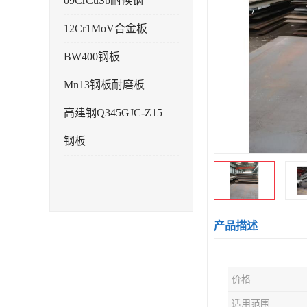
09CrCuSb耐候钢
12Cr1MoV合金板
BW400钢板
Mn13钢板耐磨板
高建钢Q345GJC-Z15
钢板
产品描述
价格
适用范围