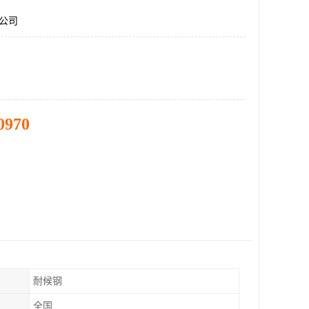
板公司
0970
耐候钢
全国