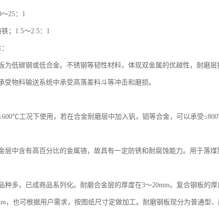
～25：1
；1.5～2.5：1
性：
板为低碳钢或低合金。不锈钢等韧性材料，体现双金属的优越性，耐磨层
承受物料输送系统中承受高落差料斗等冲击和磨损。
：
≤600℃工况下使用，若在合金耐磨层中加入钒，钼等合金，可以承受≤80
金层中含有高百分比的金属铬，故具有一定防锈和耐腐蚀能力。用于落煤
品种多，已成商品系列化。耐磨合金层的厚度在3～20mm。复合钢板的厚
×2000mm，也可根据用户需求，按图纸尺寸定做加工。耐磨钢板现分为普