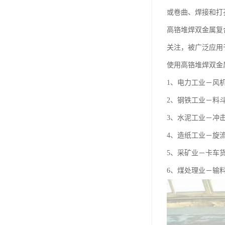
或卷曲、焊接和打
高铬堆焊双金属复
关注，被广泛应用
使用高铬堆焊双金属
1、电力工业－风
2、钢铁工业－料
3、水泥工业－冲
4、造纸工业－旋
5、采矿业－卡车
6、煤处理业－输