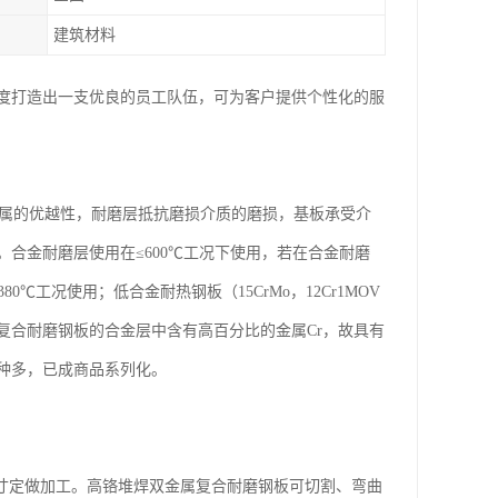
建筑材料
度打造出一支优良的员工队伍，可为客户提供个性化的服
金属的优越性，耐磨层抵抗磨损介质的磨损，基板承受介
合金耐磨层使用在≤600℃工况下使用，若在合金耐磨
工况使用；低合金耐热钢板（15CrMo，12Cr1MOV
属复合耐磨钢板的合金层中含有高百分比的金属Cr，故具有
种多，已成商品系列化。
按图纸尺寸定做加工。高铬堆焊双金属复合耐磨钢板可切割、弯曲