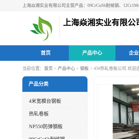
上海焱湘实业有限公
首页
产品中心
企业
当前位置：
首页
>
产品中心
>
钢板
> 45#热轧卷板公司 欢迎
产品分类
4米宽模台钢板
热轧卷板
NP550防弹钢板