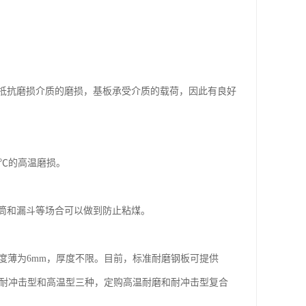
抵抗磨损介质的磨损，基板承受介质的载荷，因此有良好
0℃的高温磨损。
筒和漏斗等场合可以做到防止粘煤。
度薄为6mm，厚度不限。目前，标准耐磨钢板可提供
通型、耐冲击型和高温型三种，定购高温耐磨和耐冲击型复合