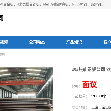
上海焱湘实业有限公司主营产品：09CrCuSb耐候钢、12Cr1MoV合金板、4米宽模台钢板、Mn13钢板耐磨板、NP550*钢、高建钢Q345GJC-Z15等；欢迎前来咨询选购。
司
视频
公司动态
产品知识
客
选购
45#热轧卷板公司 
面议
价格：
产品数量：
9999.00个
发货地址：
上海市宝山