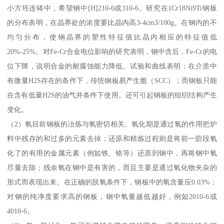
小方坯连铸中，希望钢中[H]210-6或310-6。研究在1Cr18Ni9Ti钢板
的分布表明，在晶界处的浓度要比晶内高3-4cm3/100g。在钢内的不
均匀分布，使钢晶界的塑性特征值比晶内相应的特征值低
20%-25%。对Fe-Cr合金电位影响的研究表明，钢中含后，Fe-Cr的电
位下降，说明合金的耐腐蚀能力降低。试验和曲线表明：在介质中
有微量H2S存在的条件下，传统钢板易产生脆（SCC）；而钢板只能
在含有低量H2S的油气井条件下使用。还可引起钢板的组织结构产生
变化。
（2）氧目前钢板的冶炼与氧密切相关。氧化期是通过氧的作用把炉
料中残存的和过多的元素去掉；还原和精炼过程则是将前一阶段氧
化了的有用的金属元素（例如铁、铬等）还原到钢中，再将钢中氧
尽量去除；残余氧在钢中是有害的，而且主要是通过氧化物夹杂的
形式而表现出来。在正确的脱氧条件下，钢板中的氧含量应0.03%；
对钢的纯净度要求高的钢板，钢中氧量越低越好，例如2010-6或
4010-6。