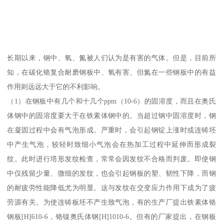
长期以来，钢中、氧、氮被人们认为是有害的气体。但是，目前所
知，在碳化铬复合耐磨钢板中、氧有害、但氮在一些钢板中的有益
作用则远远大于它的不利影响。
（1）在钢板中有几个和十几个ppm（10-6）的固溶度，而且在奥氏
体钢中的固溶度要大于在铁素体钢中的。当超过钢中固溶度时，钢
在凝固过程中会有气泡形成。严重时，会引起钢锭上涨时或连铸坯
中产生气泡，较轻时致细小气泡会在热加工过程中延伸而形成裂
纹。此时进行塔形发纹检查，常常会因发纹不合格而判废。即使钢
中仅残留少量、微细的发纹，也会引起钢板的塑、韧性下降，而钢
的耐疲劳性能降低尤为明显。这与发纹在交变应力作用下成为了疲
劳源有关。为使连铸板坯不产生致气泡，有的生产厂提出铁素体铬
钢板[H]610-6，铬镍奥氏体钢[H]1010-6。但有的厂家提出，在钢板