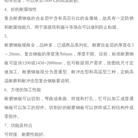
钼等合金，可以承受≤800℃的高温磨损。
4、好的耐腐蚀性
复合耐磨钢板的合金层中含有高百分比的金属铬，故具有一定防锈
和耐腐蚀能力。用于落煤筒和漏斗等场合可以做到防止粘煤。
5、
耐磨钢板规格全，品种多，已成商品系列化。耐磨合金层的厚度在3
～20mm。复合钢板的厚度薄为6mm，厚度不限。目前，标准耐磨钢
板可提供1200或1450×2000mm，也可根据用户需求，按图纸尺寸定
做加工。耐磨钢板现分为普通型、耐冲击型和高温型三种，定购高
温耐磨和耐冲击型复合钢板要说明。
6、方便的加工性能
耐磨钢板可以切割，弯曲或卷曲、焊接和打孔，它可以加工成普通
钢板可以加工的部件。切割好的耐磨钢板可以拼焊成工程结构件或
零部件。
7、功能及特点
可焊接、耐磨性能好。