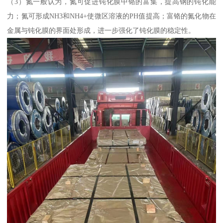
（3）氮一般认为，氮可促进钝化膜中铬的富集，提高钢的钝化能
力；氮可形成NH3和NH4+使微区溶液的PH值提高；富铬的氮化物在
金属与钝化膜的界面处形成，进一步强化了钝化膜的稳定性。