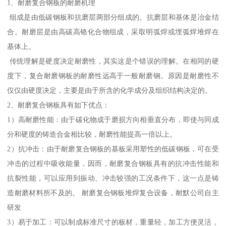
1、耐磨复合钢板的耐磨机理
组成是由低碳钢板和抗磨层两部分组成的。抗磨层和基体是冶金结
合。耐磨层是由高碳高铬化合物组成，采取明弧焊或埋弧焊堆焊在
基体上。
传统理解是硬度决定耐磨性，其实这是个错误的理解。在相同的硬
度下，复合耐磨钢板的耐磨性远高于一般耐磨钢。原因是耐磨性不
仅仅由硬度决定，主要是由于所含的化学成分及组织结构决定的。
2、耐磨复合钢板具有如下优点：
1）高耐磨性能：由于碳化物成于磨损方向相垂直分布，即使与同成
分和硬度的铸造合金相比较，耐磨性能提高一倍以上。
2）抗冲击：由于耐磨复合钢板的基板采用塑性的低碳钢板，可在受
冲击的过程中吸收能量，因而，耐磨复合钢板具有的抗冲击性能和
抗裂性能，可以应用到振动、冲击较强的工况条件下，这一点是铸
造耐磨材料所不及的。 耐磨复合钢板堆焊复合设备，耐默公司自主
研发
3）易于加工：可以制成标准尺寸的板材，重量轻，加工方便灵活，