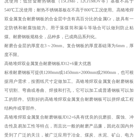
况使用；低合金耐热钢板（15CrMo，12Cr1MOV等）基板不高于
540℃工况使用；耐热不锈钢基板在不高于800℃工况使用。高铬堆焊
双金属复合耐磨钢板的合金层中含有高百分比的金属Cr，故具有一
定防锈和耐腐蚀能力。用于落煤筒和漏斗等场合可以做到防止粘
煤。耐磨钢板规格全，品种多，已成商品系列化。
耐磨合金层的厚度在3～20mm。复合钢板的厚度基础薄为6mm，厚
度不限。
高铬堆焊双金属复合耐磨钢板JD12+6量大优惠
标准耐磨钢板可提供1200mm或1450mm×2000mm或2900mm，也可根
据用户需求，按图纸尺寸定做加工。高铬堆焊双金属复合耐磨钢板
可切割、弯曲或卷曲、焊接和打孔，它可以加工成普通钢板可以加
工的部件。切割好的高铬堆焊双金属复合耐磨钢板可以拼焊成工程
结构件或零部件。
高铬堆焊双金属复合耐磨钢板JD12+6具有优良的抗磨损、腐蚀、冲
击性及易加工性等特点，而且比一般的耐磨产品廉，因此在国内外
受到了广泛的关注，被广泛应用于冶金、煤炭、水泥、矿山、电力