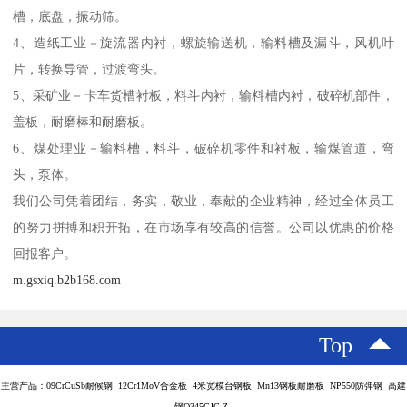
槽，底盘，振动筛。
4、造纸工业－旋流器内衬，螺旋输送机，输料槽及漏斗，风机叶
片，转换导管，过渡弯头。
5、采矿业－卡车货槽衬板，料斗内衬，输料槽内衬，破碎机部件，
盖板，耐磨棒和耐磨板。
6、煤处理业－输料槽，料斗，破碎机零件和衬板，输煤管道，弯
头，泵体。
我们公司凭着团结，务实，敬业，奉献的企业精神，经过全体员工
的努力拼搏和积开拓，在市场享有较高的信誉。公司以优惠的价格
回报客户。
m.gsxiq.b2b168.com
Top
主营产品：09CrCuSb耐候钢 12Cr1MoV合金板 4米宽模台钢板 Mn13钢板耐磨板 NP550防弹钢 高建
钢Q345GJC-Z