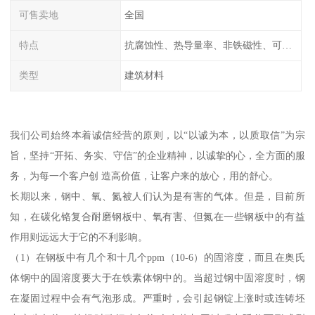
可售卖地
全国
特点
抗腐蚀性、热导量率、非铁磁性、可加工性、可成形性、回收性
类型
建筑材料
我们公司始终本着诚信经营的原则，以“以诚为本，以质取信”为宗
旨，坚持“开拓、务实、守信”的企业精神，以诚挚的心，全方面的服
务，为每一个客户创 造高价值，让客户来的放心，用的舒心。
长期以来，钢中、氧、氮被人们认为是有害的气体。但是，目前所
知，在碳化铬复合耐磨钢板中、氧有害、但氮在一些钢板中的有益
作用则远远大于它的不利影响。
（1）在钢板中有几个和十几个ppm（10-6）的固溶度，而且在奥氏
体钢中的固溶度要大于在铁素体钢中的。当超过钢中固溶度时，钢
在凝固过程中会有气泡形成。严重时，会引起钢锭上涨时或连铸坯