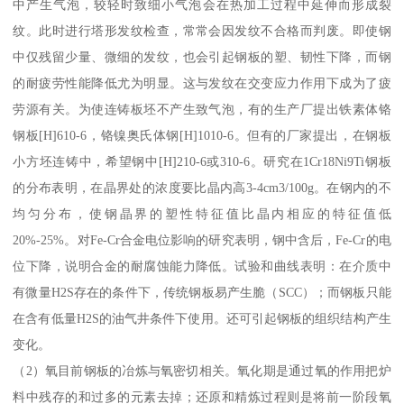
中产生气泡，较轻时致细小气泡会在热加工过程中延伸而形成裂
纹。此时进行塔形发纹检查，常常会因发纹不合格而判废。即使钢
中仅残留少量、微细的发纹，也会引起钢板的塑、韧性下降，而钢
的耐疲劳性能降低尤为明显。这与发纹在交变应力作用下成为了疲
劳源有关。为使连铸板坯不产生致气泡，有的生产厂提出铁素体铬
钢板[H]610-6，铬镍奥氏体钢[H]1010-6。但有的厂家提出，在钢板
小方坯连铸中，希望钢中[H]210-6或310-6。研究在1Cr18Ni9Ti钢板
的分布表明，在晶界处的浓度要比晶内高3-4cm3/100g。在钢内的不
均匀分布，使钢晶界的塑性特征值比晶内相应的特征值低
20%-25%。对Fe-Cr合金电位影响的研究表明，钢中含后，Fe-Cr的电
位下降，说明合金的耐腐蚀能力降低。试验和曲线表明：在介质中
有微量H2S存在的条件下，传统钢板易产生脆（SCC）；而钢板只能
在含有低量H2S的油气井条件下使用。还可引起钢板的组织结构产生
变化。
（2）氧目前钢板的冶炼与氧密切相关。氧化期是通过氧的作用把炉
料中残存的和过多的元素去掉；还原和精炼过程则是将前一阶段氧