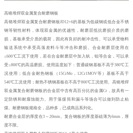
高铬堆焊双金属复合耐磨钢板
高铬堆焊双金属复合耐磨钢板JD12+6的基板为低碳钢或低合金不锈
钢等韧性材料，体现双金属的优越性，耐磨层抵抗磨损介质的磨
损，基板承受介质的载荷，因此有良好的耐冲击性。可以承受物料
输送系统中承受高落差料斗等冲击和磨损。合金耐磨层使用在
≤600℃工况下使用，若在合金耐磨层中加入钒，钼等合金，可以承
受≤800℃的高温磨损。使用温度如下：普通碳钢基板不高于380℃工
况使用；低合金耐热钢板（15CrMo，12Cr1MOV等）基板不高于
540℃工况使用；耐热不锈钢基板在不高于800℃工况使用。高铬堆焊
双金属复合耐磨钢板的合金层中含有高百分比的金属Cr，故具有一
定防锈和耐腐蚀能力。用于落煤筒和漏斗等场合可以做到防止粘
煤。耐磨钢板规格全，品种多，已成商品系列化。
耐磨合金层的厚度在3～20mm。复合钢板的厚度基础薄为6mm，厚
度不限。