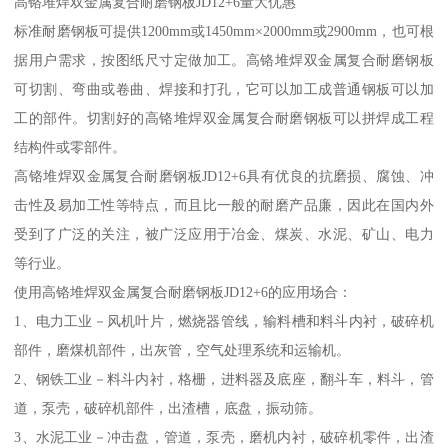
高铬堆焊双金属复合耐磨钢板JD12+6量大优惠
标准耐磨钢板可提供1200mm或1450mm×2000mm或2900mm，也可根
据用户需求，按图纸尺寸定做加工。高铬堆焊双金属复合耐磨钢板
可切割、弯曲或卷曲、焊接和打孔，它可以加工成普通钢板可以加
工的部件。切割好的高铬堆焊双金属复合耐磨钢板可以拼焊成工程
结构件或零部件。
高铬堆焊双金属复合耐磨钢板JD12+6具有优良的抗磨损、腐蚀、冲
击性及易加工性等特点，而且比一般的耐磨产品廉，因此在国内外
受到了广泛的关注，被广泛应用于冶金、煤炭、水泥、矿山、电力
等行业。
使用高铬堆焊双金属复合耐磨钢板JD12+6的应用场合：
1、电力工业－风机叶片，燃烧器管线，输料槽和料斗内衬，破碎机
部件，磨煤机部件，出灰管，空气处理系统和运输机。
2、钢铁工业－料斗内衬，格栅，进料器及底座，翻斗车，料斗，管
道，泵壳，破碎机部件，出渣槽，底盘，振动筛。
3、水泥工业－冲击盘，管道，泵壳，磨机内衬，破碎机零件，出渣