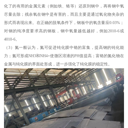
化了的有用的金属元素（例如铁、铬等）还原到钢中，再将钢中氧
尽量去除；残余氧在钢中是有害的，而且主要是通过氧化物夹杂的
形式而表现出来。在正确的脱氧条件下，钢板中的氧含量应0.03%；
对钢的纯净度要求高的钢板，钢中氧量越低越好，例如2010-6或
4010-6。
（3）氮一般认为，氮可促进钝化膜中铬的富集，提高钢的钝化能
力；氮可形成NH3和NH4+使微区溶液的PH值提高；富铬的氮化物在
金属与钝化膜的界面处形成，进一步强化了钝化膜的稳定性。