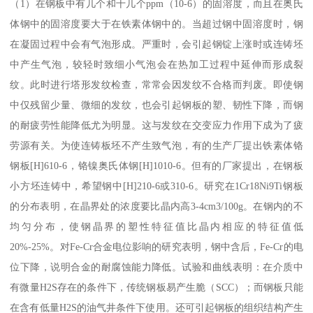
（1）在钢板中有几个和十几个ppm（10-6）的固溶度，而且在奥氏
体钢中的固溶度要大于在铁素体钢中的。当超过钢中固溶度时，钢
在凝固过程中会有气泡形成。严重时，会引起钢锭上涨时或连铸坯
中产生气泡，较轻时致细小气泡会在热加工过程中延伸而形成裂
纹。此时进行塔形发纹检查，常常会因发纹不合格而判废。即使钢
中仅残留少量、微细的发纹，也会引起钢板的塑、韧性下降，而钢
的耐疲劳性能降低尤为明显。这与发纹在交变应力作用下成为了疲
劳源有关。为使连铸板坯不产生致气泡，有的生产厂提出铁素体铬
钢板[H]610-6，铬镍奥氏体钢[H]1010-6。但有的厂家提出，在钢板
小方坯连铸中，希望钢中[H]210-6或310-6。研究在1Cr18Ni9Ti钢板
的分布表明，在晶界处的浓度要比晶内高3-4cm3/100g。在钢内的不
均匀分布，使钢晶界的塑性特征值比晶内相应的特征值低
20%-25%。对Fe-Cr合金电位影响的研究表明，钢中含后，Fe-Cr的电
位下降，说明合金的耐腐蚀能力降低。试验和曲线表明：在介质中
有微量H2S存在的条件下，传统钢板易产生脆（SCC）；而钢板只能
在含有低量H2S的油气井条件下使用。还可引起钢板的组织结构产生