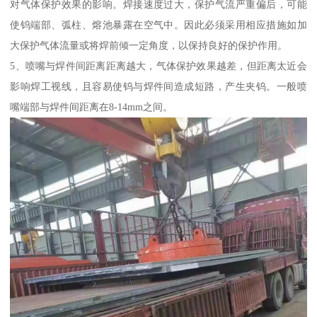
对气体保护效果的影响。焊接速度过大，保护气流严重偏后，可能
使钨端部、弧柱、熔池暴露在空气中。因此必须采用相应措施如加
大保护气体流量或将焊前倾一定角度，以保持良好的保护作用。
5、喷嘴与焊件间距离距离越大，气体保护效果越差，但距离太近会
影响焊工视线，且容易使钨与焊件间造成短路，产生夹钨。一般喷
嘴端部与焊件间距离在8-14mm之间。