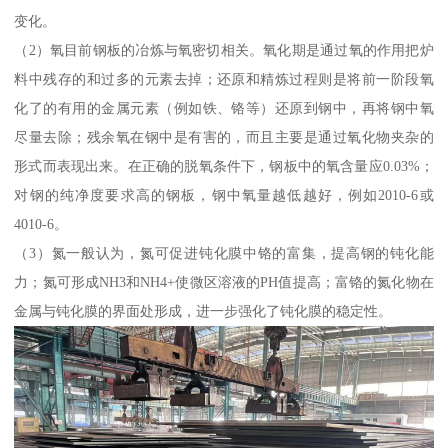
变化。
（2）氧目前钢板的冶炼与氧密切相关。氧化期是通过氧的作用把炉
料中残存的和过多的元素去掉；还原和精炼过程则是将前一阶段氧
化了的有用的金属元素（例如铁、铬等）还原到钢中，再将钢中氧
尽量去除；残余氧在钢中是有害的，而且主要是通过氧化物夹杂的
形式而表现出来。在正确的脱氧条件下，钢板中的氧含量应0.03%；
对钢的纯净度要求高的钢板，钢中氧量越低越好，例如2010-6或
4010-6。
（3）氮一般认为，氮可促进钝化膜中铬的富集，提高钢的钝化能
力；氮可形成NH3和NH4+使微区溶液的PH值提高；富铬的氮化物在
金属与钝化膜的界面处形成，进一步强化了钝化膜的稳定性。