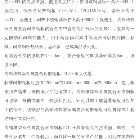
受≤800℃的高温磨损。使用温度如下：普通碳钢基板不高于380℃工
况使用；低合金耐热钢板（15CrMo，12Cr1MOV等）基板不高于
540℃工况使用；耐热不锈钢基板在不高于800℃工况使用。高铬堆焊
双金属复合耐磨钢板的合金层中含有高百分比的金属Cr，故具有一
定防锈和耐腐蚀能力。用于落煤筒和漏斗等场合可以做到防止粘
煤。耐磨钢板规格全，品种多，已成商品系列化。
耐磨合金层的厚度在3～20mm。复合钢板的厚度基础薄为6mm，厚
度不限。
高铬堆焊双金属复合耐磨钢板JD12+6量大优惠
标准耐磨钢板可提供1200mm或1450mm×2000mm或2900mm，也可根
据用户需求，按图纸尺寸定做加工。高铬堆焊双金属复合耐磨钢板
可切割、弯曲或卷曲、焊接和打孔，它可以加工成普通钢板可以加
工的部件。切割好的高铬堆焊双金属复合耐磨钢板可以拼焊成工程
结构件或零部件。
高铬堆焊双金属复合耐磨钢板JD12+6具有优良的抗磨损、腐蚀、冲
击性及易加工性等特点，而且比一般的耐磨产品廉，因此在国内外