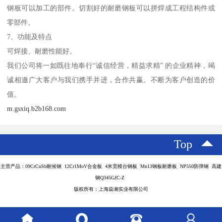
钢板可以加工的部件。切割好的耐磨钢板可以拼焊成工程结构件或
零部件。
7、功能及特点
可焊接、耐磨性能好。
我们公司将一如既往地奉行“诚信经营，精益求精” 的企业精神，竭
诚相邀广大客户与我们携手并进，合作共赢。不断为客户创造的价
值。
m.gsxiq.b2b168.com
Top
主营产品：09CrCuSb耐候钢 12Cr1MoV合金板 4米宽模台钢板 Mn13钢板耐磨板 NP550防弹钢 高建
钢Q345GJC-Z
版权所有：上海焱湘实业有限公司