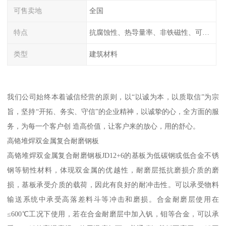
可售卖地
全国
特点
抗腐蚀性、热导量率、非铁磁性、可加工性、可成形性、回收性
类型
建筑材料
我们公司始终本着诚信经营的原则，以“以诚为本，以质取信”为宗
旨，坚持“开拓、务实、守信”的企业精神，以诚挚的心，全方面的服
务，为每一个客户创 造高价值，让客户来的放心，用的舒心。
高铬堆焊双金属复合耐磨钢板
高铬堆焊双金属复合耐磨钢板JD12+6的基板为低碳钢或低合金不锈
钢等韧性材料，体现双金属的优越性，耐磨层抵抗磨损介质的磨
损，基板承受介质的载荷，因此有良好的耐冲击性。可以承受物料
输送系统中承受高落差料斗等冲击和磨损。合金耐磨层使用在
≤600℃工况下使用，若在合金耐磨层中加入钒，钼等合金，可以承